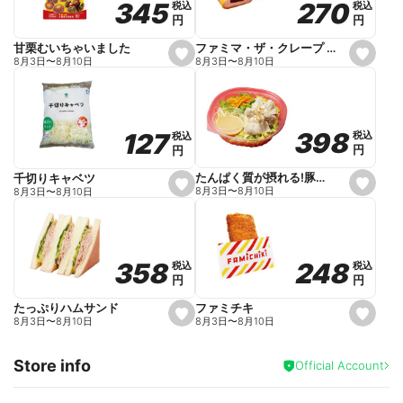
270
270
345
345
税込
税込
税込
税込
r
円
円
円
円
i
t
e
ファミマ・ザ・クレープ 生チョコ
甘栗むいちゃいました
s
s
8月3日
〜
8月10日
8月3日
〜
8月10日
e
e
t
t
f
f
a
a
v
v
o
o
398
398
127
127
税込
税込
税込
税込
r
r
円
円
円
円
i
i
t
t
e
e
たんぱく質が摂れる!豚しゃぶのパスタサラダ
千切りキャベツ
s
s
8月3日
〜
8月10日
8月3日
〜
8月10日
e
e
t
t
f
f
a
a
v
v
o
o
248
248
358
358
税込
税込
税込
税込
r
r
円
円
円
円
i
i
t
t
e
e
ファミチキ
たっぷりハムサンド
s
s
8月3日
〜
8月10日
8月3日
〜
8月10日
e
e
t
t
f
f
Store info
a
a
Official Account
v
v
o
o
r
r