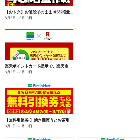
【おトク】お値段そのまま!45%増量作戦!
8月3日
～
8月10日
楽天ポイントカード提示で、楽天市場でのお買い物がおトクに!
8月3日
～
8月10日
【無料引換券!】焼き麺買うとお茶引換券貰える!
8月3日
～
8月10日