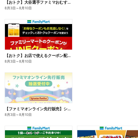
【おトク】大谷選手ファミマおむすび割
8月3日
～
8月10日
【おトク】お店で使えるクーポン配信中
8月3日
～
8月10日
【ファミマオンライン先行販売】シルバニアファミリー
8月3日
～
8月10日