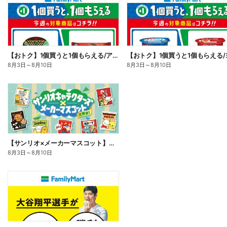
【おトク】1個買うと1個もらえる/アイス
8月3日
～
8月10日
8月3日
～
8月10日
【サンリオ×メーカーマスコット】オリジナルグッズ貰える!
8月3日
～
8月10日