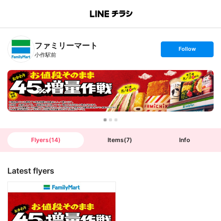
B
r
a
n
ファミリーマート
c
s
Follow
h
e
小作駅前
T
t
o
f
p
o
l
l
o
w
Flyers
(
14
)
Items
(
7
)
Info
Latest flyers