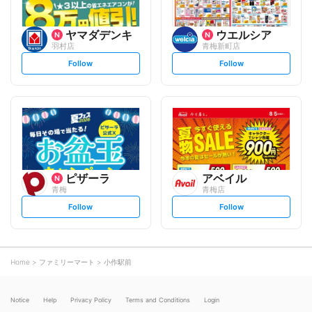
ヤマダデンキ
ウエルシア
羽村店
青梅新町店
s
s
Follow
Follow
e
e
t
t
f
f
o
o
l
l
l
l
o
o
w
w
ピザーラ
アベイル
青梅
青梅店
s
s
Follow
Follow
e
e
t
t
f
f
o
o
l
l
l
l
o
o
Home
ファミリーマート
小作駅前
w
w
Notice
Help
Privacy Policy
Terms and Conditions
Login