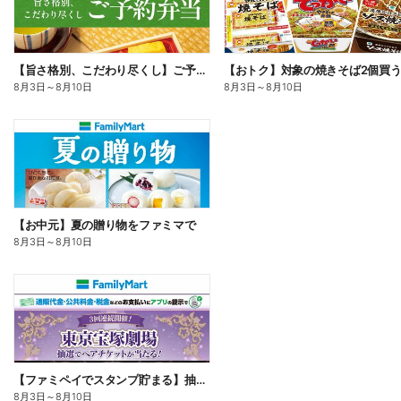
【旨さ格別、こだわり尽くし】ご予約弁当
8月3日
～
8月10日
8月3日
～
8月10日
【お中元】夏の贈り物をファミマで
8月3日
～
8月10日
【ファミペイでスタンプ貯まる】抽選でペアチケットが当たる!
8月3日
～
8月10日