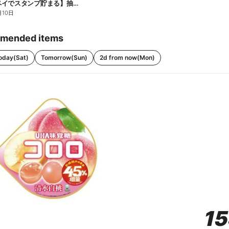
【ファミペイでスタンプ貯まる】抽選でペアチケットが当たる!
月10日
mended items
oday(Sat)
Tomorrow(Sun)
2d from now(Mon)
1
1