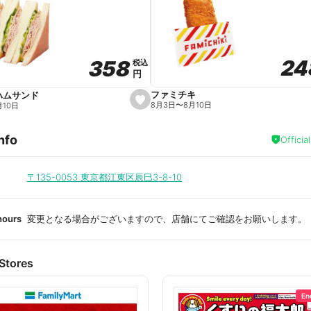
a
v
o
r
i
t
24
24
358
358
e
税込
税込
円
円
ファミチキ
ハムサンド
s
8月3日
〜
8月10日
月10日
e
t
f
nfo
a
Officia
v
o
r
i
〒135-0053
東京都江東区辰巳3-8-10
t
e
hours
変更となる場合がございますので、店舗にてご確認をお願いします。
Stores
En