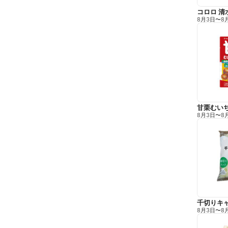
コロロ 清
8月3日
〜
8
甘栗むい
8月3日
〜
8
千切りキ
8月3日
〜
8