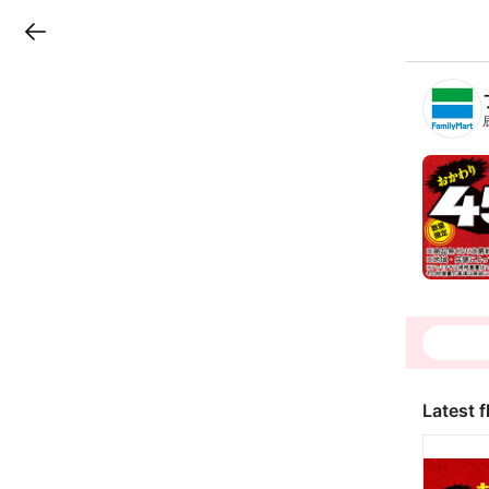
LINEチラシ
B
r
a
n
c
h
T
o
p
Latest f