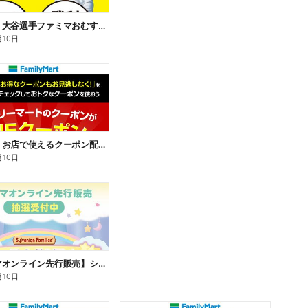
【おトク】大谷選手ファミマおむすび割
月10日
【おトク】お店で使えるクーポン配信中
月10日
【ファミマオンライン先行販売】シルバニアファミリー
月10日