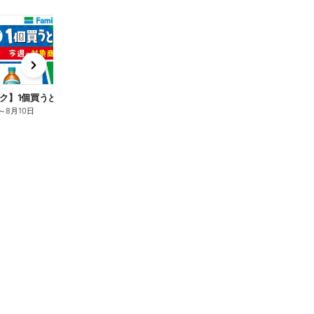
t
x
e
n
ク】1個買うと1個もらえる/麦茶
～
8月10日