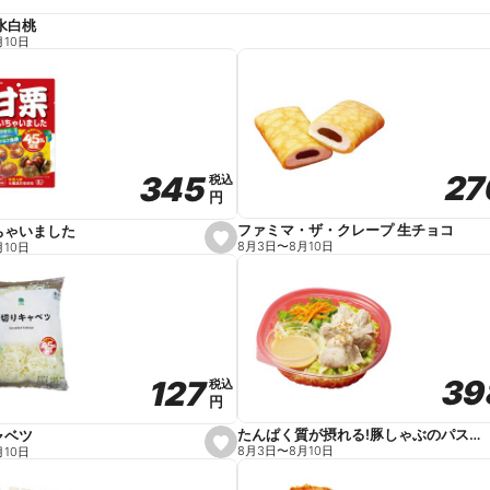
水白桃
月10日
27
27
345
345
税込
税込
円
円
ファミマ・ザ・クレープ 生チョコ
ちゃいました
s
8月3日
〜
8月10日
月10日
e
t
f
a
v
o
r
i
t
39
39
127
127
e
税込
税込
円
円
たんぱく質が摂れる!豚しゃぶのパスタサラダ
ャベツ
s
8月3日
〜
8月10日
月10日
e
t
f