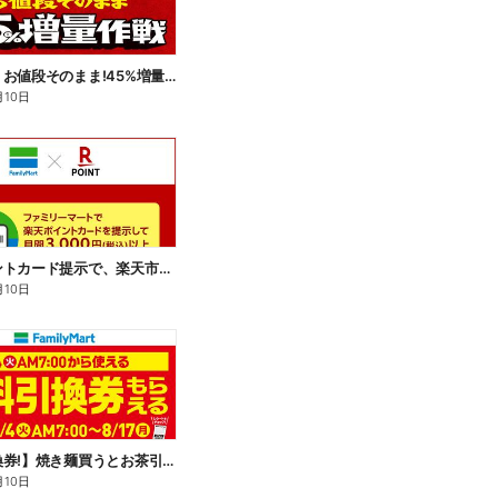
【おトク】お値段そのまま!45%増量作戦!
月10日
楽天ポイントカード提示で、楽天市場でのお買い物がおトクに!
月10日
【無料引換券!】焼き麺買うとお茶引換券貰える!
月10日