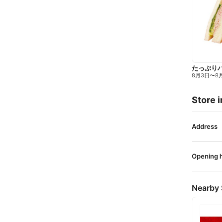
たっぷり
8月3日
〜
8
Store i
Address
Opening 
Nearby 