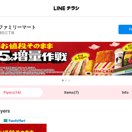
ファミリーマート
s
F
e
辰巳三丁目
t
f
o
l
l
o
w
Flyers
(
14
)
Items
(
7
)
Info
lyers