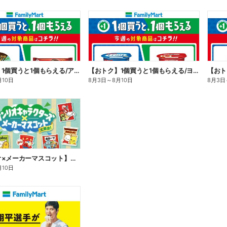
【おトク】1個買うと1個もらえる/アイス
【おトク】1個買うと1個もらえる/ヨーグルト
【おト
月10日
8月3日
～
8月10日
8月3日
【サンリオ×メーカーマスコット】オリジナルグッズ貰える!
月10日