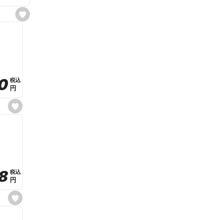
s
e
t
f
a
v
o
r
i
t
0
0
税込
税込
e
円
円
s
e
t
f
a
v
o
r
i
t
8
8
e
税込
税込
円
円
s
e
t
f