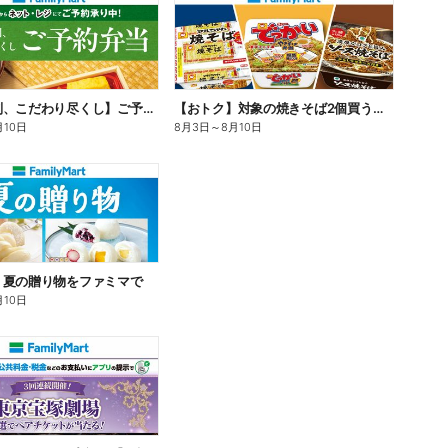
【旨さ格別、こだわり尽くし】ご予約弁当
【おトク】対象の焼きそば2個買うと100円引き!
月10日
8月3日
～
8月10日
】夏の贈り物をファミマで
月10日