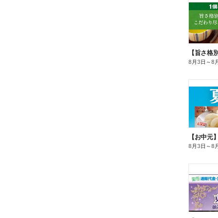
8月3日
～
8
【お中元
8月3日
～
8