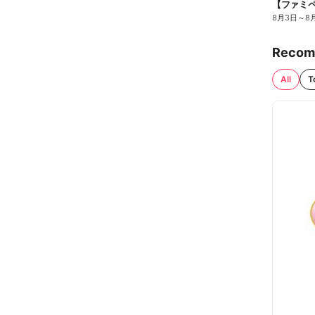
8月3日
～
8
Recom
All
T