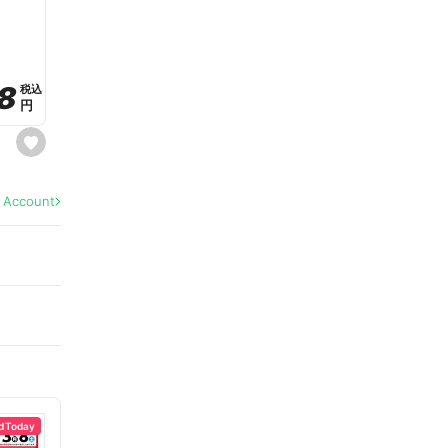
a
v
o
r
i
t
8
8
e
税込
税込
円
円
s
e
t
f
a
l Account
v
o
r
i
t
e
d Today