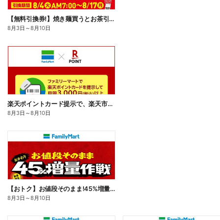
【無料引換券!】焼き麺買うとお茶引換券貰える!
8月3日
～
8月10日
楽天ポイントカード提示で、楽天市場でのお買い物がおトクに!
8月3日
～
8月10日
【おトク】お値段そのまま!45%増量作戦!
8月3日
～
8月10日