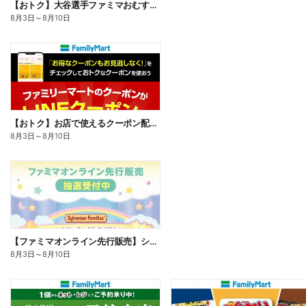
【おトク】大谷選手ファミマおむすび割
8月3日
～
8月10日
【おトク】お店で使えるクーポン配信中
8月3日
～
8月10日
【ファミマオンライン先行販売】シルバニアファミリー
8月3日
～
8月10日