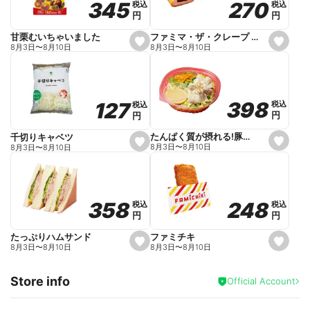
270
270
345
345
税込
税込
税込
税込
r
円
円
円
円
i
t
e
ファミマ・ザ・クレープ 生チョコ
甘栗むいちゃいました
s
s
8月3日
〜
8月10日
8月3日
〜
8月10日
e
e
t
t
f
f
a
a
v
v
o
o
398
398
127
127
税込
税込
税込
税込
r
r
円
円
円
円
i
i
t
t
e
e
たんぱく質が摂れる!豚しゃぶのパスタサラダ
千切りキャベツ
s
s
8月3日
〜
8月10日
8月3日
〜
8月10日
e
e
t
t
f
f
a
a
v
v
o
o
248
248
358
358
税込
税込
税込
税込
r
r
円
円
円
円
i
i
t
t
e
e
ファミチキ
たっぷりハムサンド
s
s
8月3日
〜
8月10日
8月3日
〜
8月10日
e
e
t
t
f
f
Store info
a
a
Official Account
v
v
o
o
r
r