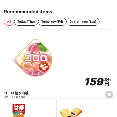
Recommended items
All
Today(Thu)
Tomorrow(Fri)
2d from now(Sat)
159
159
税込
税込
円
円
コロロ 清水白桃
s
8月3日
〜
8月10日
e
t
f
a
v
o