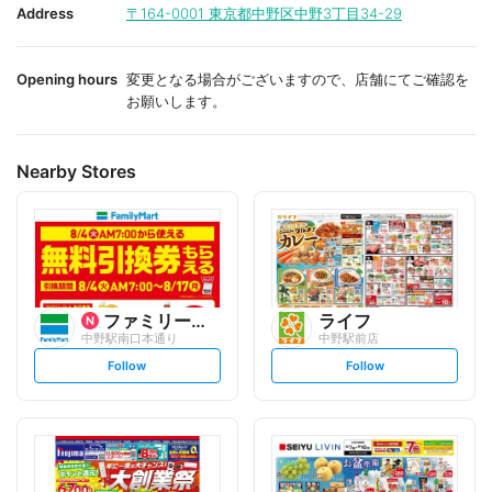
i
i
Address
〒164-0001
東京都中野区中野3丁目34-29
t
t
e
e
Opening hours
変更となる場合がございますので、店舗にてご確認を
お願いします。
Nearby Stores
ファミリーマート
ライフ
中野駅南口本通り
中野駅前店
s
s
Follow
Follow
e
e
t
t
f
f
o
o
l
l
l
l
o
o
w
w