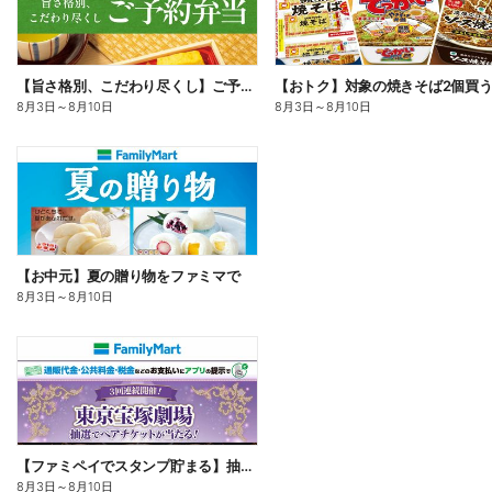
【旨さ格別、こだわり尽くし】ご予約弁当
8月3日
～
8月10日
8月3日
～
8月10日
【お中元】夏の贈り物をファミマで
8月3日
～
8月10日
【ファミペイでスタンプ貯まる】抽選でペアチケットが当たる!
8月3日
～
8月10日