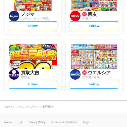
ノジマ
西友
パークシティ中野店
中野店
s
s
Follow
Follow
e
e
t
t
f
f
o
o
l
l
l
l
o
o
w
w
買取大吉
ウエルシア
中野店
新中野2号店
s
s
Follow
Follow
e
e
t
t
f
f
o
o
l
l
l
l
o
o
Home
ファミリーマート
中野駅南
w
w
Notice
Help
Privacy Policy
Terms and Conditions
Login