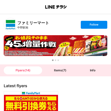
B
r
a
n
ファミリーマート
c
s
Follow
h
e
中野駅南
T
t
o
f
p
o
l
l
o
w
Flyers
(
14
)
Items
(
7
)
Info
Latest flyers