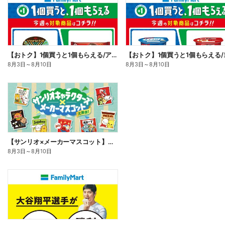
【おトク】1個買うと1個もらえる/アイス
8月3日
～
8月10日
8月3日
～
8月10日
【サンリオ×メーカーマスコット】オリジナルグッズ貰える!
8月3日
～
8月10日