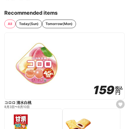
Recommended items
All
Today(Sun)
Tomorrow(Mon)
159
159
税込
税込
円
円
コロロ 清水白桃
s
8月3日
〜
8月10日
e
t
f
a
v
o