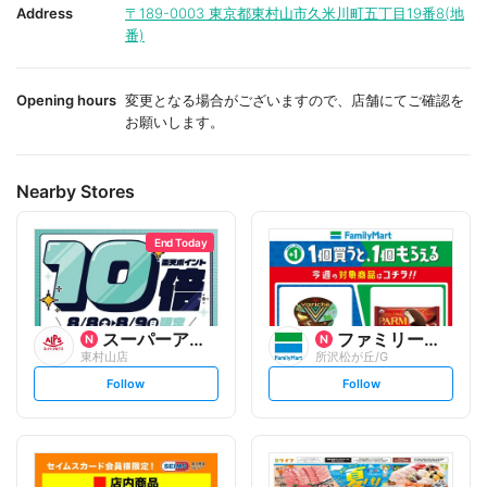
i
i
Address
〒189-0003
東京都東村山市久米川町五丁目19番8(地
t
t
番)
e
e
Opening hours
変更となる場合がございますので、店舗にてご確認を
お願いします。
Nearby Stores
End Today
スーパーアルプス
ファミリーマート
東村山店
所沢松が丘/G
s
s
Follow
Follow
e
e
t
t
f
f
o
o
l
l
l
l
o
o
w
w