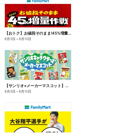
【おトク】お値段そのまま!45%増量作戦!
8月3日
～
8月10日
【サンリオ×メーカーマスコット】オリジナルグッズ貰える!
8月3日
～
8月10日