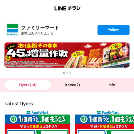
B
r
a
n
ファミリーマート
c
s
Follow
h
e
東村山久米川町五丁目
T
t
o
f
p
o
l
l
o
w
Flyers
(
14
)
Items
(
7
)
Info
Latest flyers