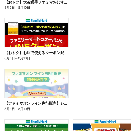
【おトク】大谷選手ファミマおむすび割
8月3日
～
8月10日
【おトク】お店で使えるクーポン配信中
8月3日
～
8月10日
【ファミマオンライン先行販売】シルバニアファミリー
8月3日
～
8月10日