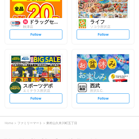
ドラッグセイムス
ライフ
秋津店
ソコラ所沢店
s
s
Follow
Follow
e
e
t
t
f
f
o
o
l
l
l
l
o
o
w
w
スポーツデポ
西武
エミテラス所沢店
所沢S.C.
s
s
Follow
Follow
e
e
t
t
f
f
o
o
l
l
l
l
o
o
Home
ファミリーマート
東村山久米川町五丁目
w
w