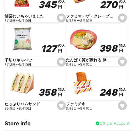
270
270
345
345
税込
税込
税込
税込
r
円
円
円
円
i
t
e
ファミマ・ザ・クレープ 生チョコ
甘栗むいちゃいました
s
s
8月3日
〜
8月10日
8月3日
〜
8月10日
e
e
t
t
f
f
a
a
v
v
o
o
398
398
127
127
税込
税込
税込
税込
r
r
円
円
円
円
i
i
t
t
e
e
たんぱく質が摂れる!豚しゃぶのパスタサラダ
千切りキャベツ
s
s
8月3日
〜
8月10日
8月3日
〜
8月10日
e
e
t
t
f
f
a
a
v
v
o
o
248
248
358
358
税込
税込
税込
税込
r
r
円
円
円
円
i
i
t
t
e
e
ファミチキ
たっぷりハムサンド
s
s
8月3日
〜
8月10日
8月3日
〜
8月10日
e
e
t
t
f
f
Store info
a
a
Official Account
v
v
o
o
r
r