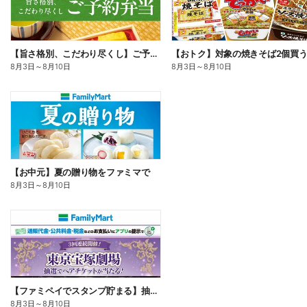
【旨さ格別、こだわり尽くし】ご予約弁当
8月3日
～
8月10日
8月3日
～
8月10日
【お中元】夏の贈り物をファミマで
8月3日
～
8月10日
【ファミペイでスタンプ貯まる】抽選でペアチケットが当たる!
8月3日
～
8月10日