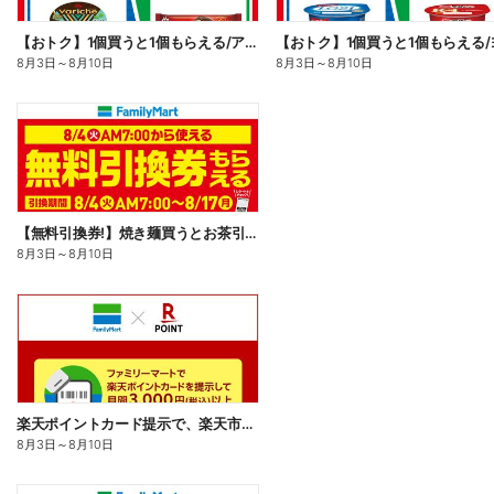
【おトク】1個買うと1個もらえる/アイス
8月3日
～
8月10日
8月3日
～
8月10日
【無料引換券!】焼き麺買うとお茶引換券貰える!
8月3日
～
8月10日
楽天ポイントカード提示で、楽天市場でのお買い物がおトクに!
8月3日
～
8月10日