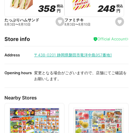
o
o
248
248
358
358
税込
税込
税込
税込
r
r
円
円
円
円
i
i
t
t
e
e
ファミチキ
たっぷりハムサンド
s
s
8月3日
〜
8月10日
8月3日
〜
8月10日
e
e
t
t
f
f
Store info
a
a
Official Account
v
v
o
o
r
r
i
i
Address
〒438-0201
静岡県磐田市竜洋中島957番地1
t
t
e
e
Opening hours
変更となる場合がございますので、店舗にてご確認を
お願いします。
Nearby Stores