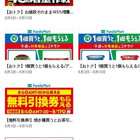
【おトク】お値段そのまま!45%増量作戦!
8月9日
～
8月10日
【おトク】1個買うと1個もらえる/アイス
8月3日
～
8月10日
8月3日
～
8月10日
【無料引換券!】焼き麺買うとお茶引換券貰える!
8月3日
～
8月10日