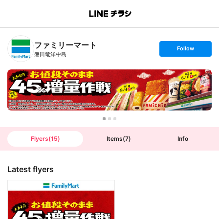
B
r
a
n
ファミリーマート
c
s
Follow
h
e
磐田竜洋中島
T
t
o
f
p
o
l
l
o
w
Flyers
(
15
)
Items
(
7
)
Info
Latest flyers