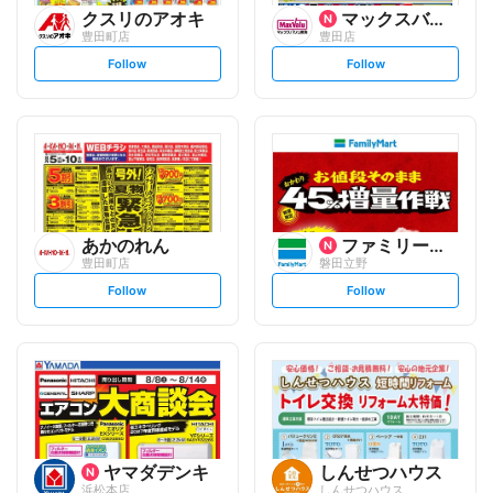
クスリのアオキ
マックスバリュ
豊田町店
豊田店
s
s
Follow
Follow
e
e
t
t
f
f
o
o
l
l
l
l
o
o
w
w
あかのれん
ファミリーマート
豊田町店
磐田立野
s
s
Follow
Follow
e
e
t
t
f
f
o
o
l
l
l
l
o
o
w
w
ヤマダデンキ
しんせつハウス
浜松本店
しんせつハウス