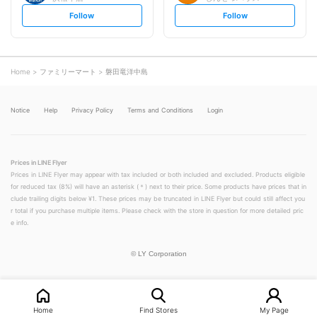
s
s
Follow
Follow
e
e
t
t
f
f
o
o
l
l
l
l
o
o
Home
ファミリーマート
磐田竜洋中島
w
w
Notice
Help
Privacy Policy
Terms and Conditions
Login
Prices in LINE Flyer
Prices in LINE Flyer may appear with tax included or both included and excluded. Products eligible
for reduced tax (8%) will have an asterisk (＊) next to their price. Some products have prices that in
clude trailing digits below ¥1. These prices may be truncated in LINE Flyer but could still affect you
r total if you purchase multiple items. Please check with the store in question for more detailed pric
e info.
©
LY Corporation
Home
Find Stores
My Page