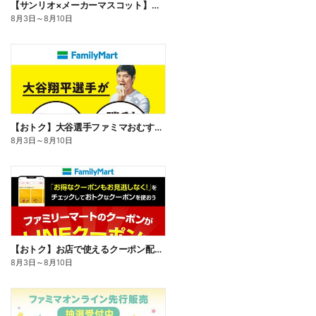
【サンリオ×メーカーマスコット】オリジナルグッズ貰える!
8月3日
～
8月10日
【おトク】大谷選手ファミマおむすび割
8月3日
～
8月10日
【おトク】お店で使えるクーポン配信中
8月3日
～
8月10日