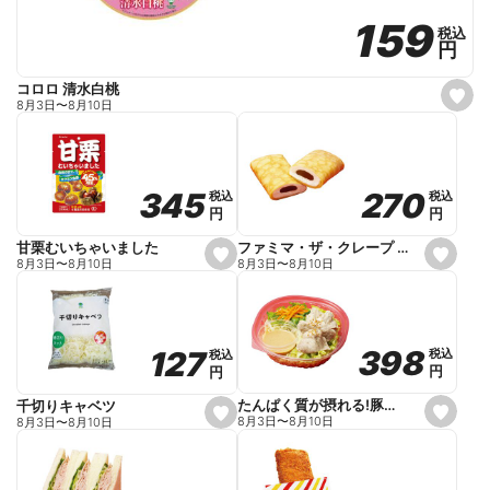
159
159
税込
税込
円
円
コロロ 清水白桃
s
8月3日
〜
8月10日
e
t
f
a
v
o
270
270
345
345
税込
税込
税込
税込
r
円
円
円
円
i
t
e
ファミマ・ザ・クレープ 生チョコ
甘栗むいちゃいました
s
s
8月3日
〜
8月10日
8月3日
〜
8月10日
e
e
t
t
f
f
a
a
v
v
o
o
398
398
127
127
税込
税込
税込
税込
r
r
円
円
円
円
i
i
t
t
e
e
たんぱく質が摂れる!豚しゃぶのパスタサラダ
千切りキャベツ
s
s
8月3日
〜
8月10日
8月3日
〜
8月10日
e
e
t
t
f
f
a
a
v
v