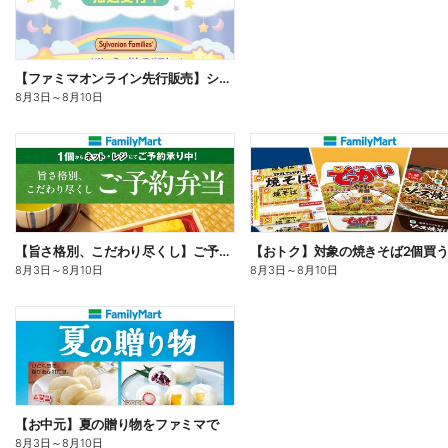
【ファミマオンライン先行販売】シルバニアファミリー
8月3日
～
8月10日
【旨さ格別、こだわり尽くし】ご予約弁当
8月3日
～
8月10日
8月3日
～
8月10日
【お中元】夏の贈り物をファミマで
8月3日
～
8月10日