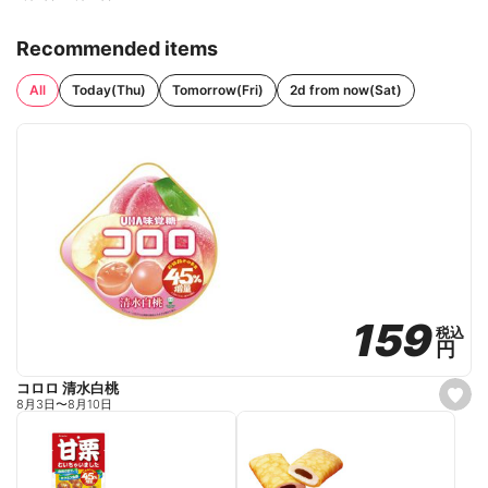
Recommended items
All
Today(Thu)
Tomorrow(Fri)
2d from now(Sat)
159
159
税込
税込
円
円
コロロ 清水白桃
s
8月3日
〜
8月10日
e
t
f
a
v
o