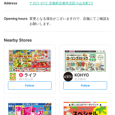
i
i
Address
〒603-8112
京都府京都市北区小山元町23
t
t
e
e
Opening hours
変更となる場合がございますので、店舗にてご確認を
お願いします。
Nearby Stores
ライフ
KOHYO
堀川北山店
北大路店
s
s
Follow
Follow
e
e
t
t
f
f
o
o
l
l
l
l
o
o
w
w