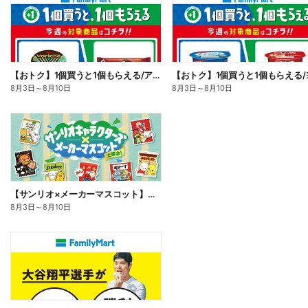
【おトク】1個買うと1個もらえる/アイス
8月3日
～
8月10日
8月3日
～
8月10日
【サンリオ×メーカーマスコット】オリジナルグッズ貰える!
8月3日
～
8月10日