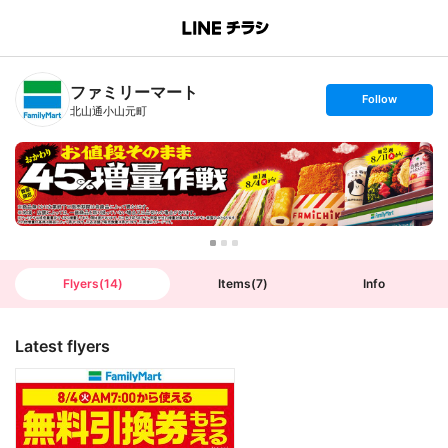
B
r
a
n
ファミリーマート
c
s
Follow
h
e
北山通小山元町
T
t
o
f
p
o
l
l
o
w
Flyers
(
14
)
Items
(
7
)
Info
Latest flyers