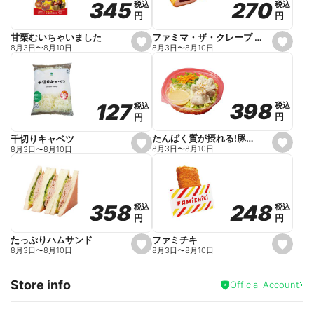
270
270
345
345
税込
税込
税込
税込
r
円
円
円
円
i
t
e
ファミマ・ザ・クレープ 生チョコ
甘栗むいちゃいました
s
s
8月3日
〜
8月10日
8月3日
〜
8月10日
e
e
t
t
f
f
a
a
v
v
o
o
398
398
127
127
税込
税込
税込
税込
r
r
円
円
円
円
i
i
t
t
e
e
たんぱく質が摂れる!豚しゃぶのパスタサラダ
千切りキャベツ
s
s
8月3日
〜
8月10日
8月3日
〜
8月10日
e
e
t
t
f
f
a
a
v
v
o
o
248
248
358
358
税込
税込
税込
税込
r
r
円
円
円
円
i
i
t
t
e
e
ファミチキ
たっぷりハムサンド
s
s
8月3日
〜
8月10日
8月3日
〜
8月10日
e
e
t
t
f
f
Store info
a
a
Official Account
v
v
o
o
r
r