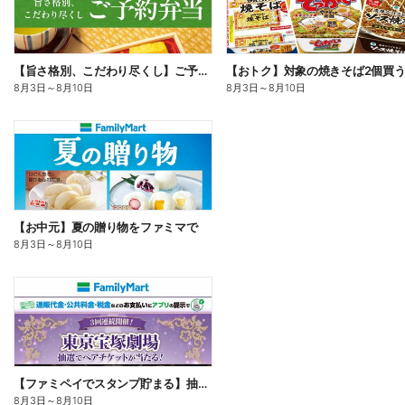
【旨さ格別、こだわり尽くし】ご予約弁当
8月3日
～
8月10日
8月3日
～
8月10日
【お中元】夏の贈り物をファミマで
8月3日
～
8月10日
【ファミペイでスタンプ貯まる】抽選でペアチケットが当たる!
8月3日
～
8月10日