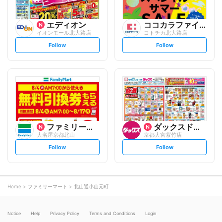
エディオン
ココカラファイン
イオンモール北大路店
コトチカ北大路店
s
s
Follow
Follow
e
e
t
t
f
f
o
o
l
l
l
l
o
o
w
w
ファミリーマート
ダックスドラッグ
大名屋京都北山
京都大宮紫竹店
s
s
Follow
Follow
e
e
t
t
f
f
o
o
l
l
l
l
o
o
Home
ファミリーマート
北山通小山元町
w
w
Notice
Help
Privacy Policy
Terms and Conditions
Login