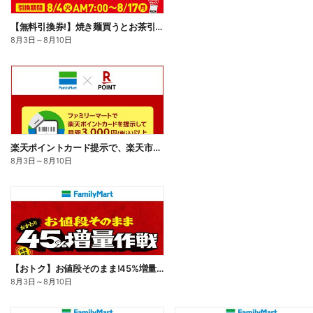
【無料引換券!】焼き麺買うとお茶引換券貰える!
8月3日
～
8月10日
楽天ポイントカード提示で、楽天市場でのお買い物がおトクに!
8月3日
～
8月10日
【おトク】お値段そのまま!45%増量作戦!
8月3日
～
8月10日