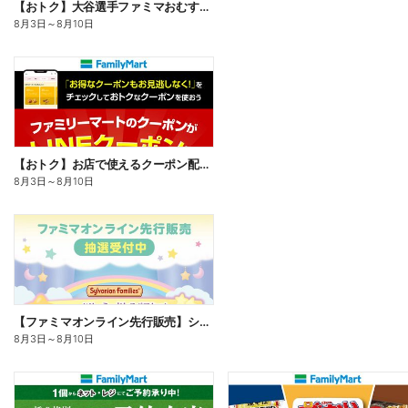
【おトク】大谷選手ファミマおむすび割
8月3日
～
8月10日
【おトク】お店で使えるクーポン配信中
8月3日
～
8月10日
【ファミマオンライン先行販売】シルバニアファミリー
8月3日
～
8月10日