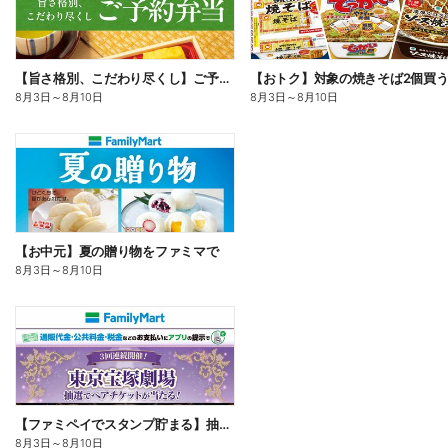
【旨さ格別、こだわり尽くし】ご予約弁当
8月3日
～
8月10日
8月3日
～
8月10日
【お中元】夏の贈り物をファミマで
8月3日
～
8月10日
【ファミペイでスタンプ貯まる】抽選でペアチケットが当たる!
8月3日
～
8月10日