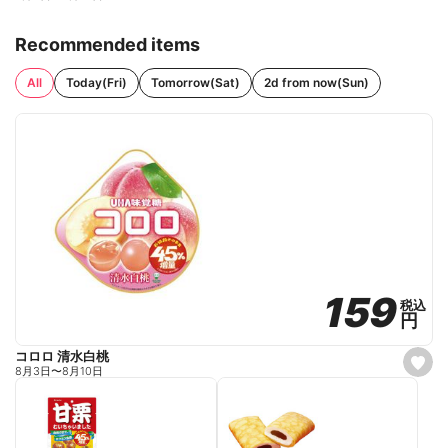
Recommended items
All
Today(Fri)
Tomorrow(Sat)
2d from now(Sun)
159
159
税込
税込
円
円
コロロ 清水白桃
s
8月3日
〜
8月10日
e
t
f
a
v
o