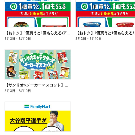
【おトク】1個買うと1個もらえる/アイス
8月3日
～
8月10日
8月3日
～
8月10日
【サンリオ×メーカーマスコット】オリジナルグッズ貰える!
8月3日
～
8月10日