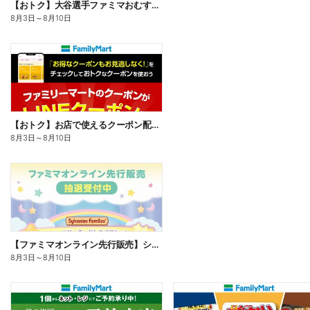
【おトク】大谷選手ファミマおむすび割
8月3日
～
8月10日
【おトク】お店で使えるクーポン配信中
8月3日
～
8月10日
【ファミマオンライン先行販売】シルバニアファミリー
8月3日
～
8月10日