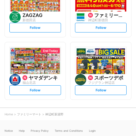
ZAGZAG
ファミリーマート
新徳田店
神辺町新徳田
s
s
Follow
Follow
e
e
t
t
f
f
o
o
l
l
l
l
o
o
End Today
w
w
ヤマダデンキ
スポーツデポ
福山北店
フジグラン神辺店
s
s
Follow
Follow
e
e
t
t
f
f
o
o
l
l
l
l
o
o
Home
ファミリーマート
神辺町新湯野
w
w
Notice
Help
Privacy Policy
Terms and Conditions
Login