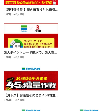
【無料引換券!】焼き麺買うとお茶引換券貰える!
8月3日
～
8月10日
楽天ポイントカード提示で、楽天市場でのお買い物がおトクに!
8月3日
～
8月10日
【おトク】お値段そのまま!45%増量作戦!
8月3日
～
8月10日