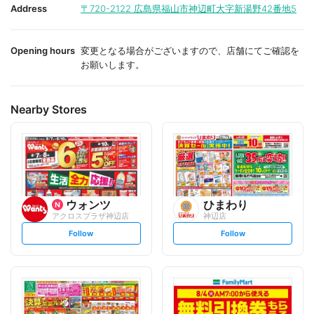
i
i
Address
〒720-2122
広島県福山市神辺町大字新湯野42番地5
t
t
e
e
Opening hours
変更となる場合がございますので、店舗にてご確認を
お願いします。
Nearby Stores
ウォンツ
ひまわり
アクロスプラザ神辺店
神辺店
s
s
Follow
Follow
e
e
t
t
f
f
o
o
l
l
l
l
o
o
w
w