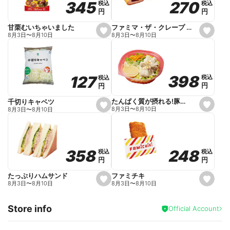
270
270
345
345
税込
税込
税込
税込
r
円
円
円
円
i
t
e
ファミマ・ザ・クレープ 生チョコ
甘栗むいちゃいました
s
s
8月3日
〜
8月10日
8月3日
〜
8月10日
e
e
t
t
f
f
a
a
v
v
o
o
398
398
127
127
税込
税込
税込
税込
r
r
円
円
円
円
i
i
t
t
e
e
たんぱく質が摂れる!豚しゃぶのパスタサラダ
千切りキャベツ
s
s
8月3日
〜
8月10日
8月3日
〜
8月10日
e
e
t
t
f
f
a
a
v
v
o
o
248
248
358
358
税込
税込
税込
税込
r
r
円
円
円
円
i
i
t
t
e
e
ファミチキ
たっぷりハムサンド
s
s
8月3日
〜
8月10日
8月3日
〜
8月10日
e
e
t
t
f
f
Store info
a
a
Official Account
v
v
o
o
r
r