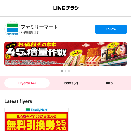
B
r
a
n
ファミリーマート
c
s
Follow
h
e
神辺町新湯野
T
t
o
f
p
o
l
l
o
w
Flyers
(
14
)
Items
(
7
)
Info
Latest flyers