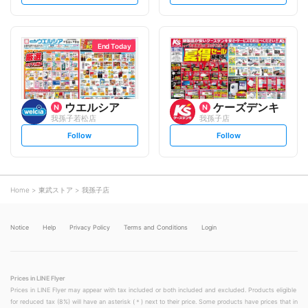
e
e
t
t
f
f
o
o
l
l
l
l
o
o
End Today
w
w
ウエルシア
ケーズデンキ
我孫子若松店
我孫子店
s
s
Follow
Follow
e
e
t
t
f
f
o
o
l
l
l
l
o
o
Home
東武ストア
我孫子店
w
w
Notice
Help
Privacy Policy
Terms and Conditions
Login
Prices in LINE Flyer
Prices in LINE Flyer may appear with tax included or both included and excluded. Products eligible
for reduced tax (8%) will have an asterisk (＊) next to their price. Some products have prices that in