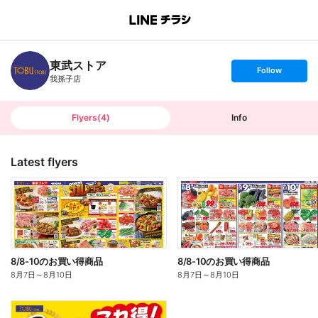
B
r
a
n
東武ストア
c
s
Follow
h
e
我孫子店
T
t
o
f
p
o
l
l
Flyers
(
4
)
Info
o
w
Latest flyers
8/8-10のお買い得商品
8/8-10のお買い得商品
8月7日
～
8月10日
8月7日
～
8月10日