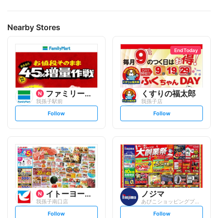
Nearby Stores
End Today
ファミリーマート
くすりの福太郎
我孫子駅前
我孫子店
s
s
Follow
Follow
e
e
t
t
f
f
o
o
l
l
l
l
o
o
w
w
イトーヨーカ堂
ノジマ
我孫子南口店
あびこショッピングプラザ店
s
s
Follow
Follow