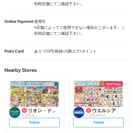
利用店舗にてご確認下さい。
Online Payment
使用可
※店舗によってご使用できない場合がございます。ご
利用店舗にてご確認下さい。
Point Card
あり 100円(税抜)の購入で1ポイント
Nearby Stores
End Today
リオン・ドール
ウエルシア
十日町店
十日町本町店
s
s
Follow
Follow
e
e
t
t
f
f