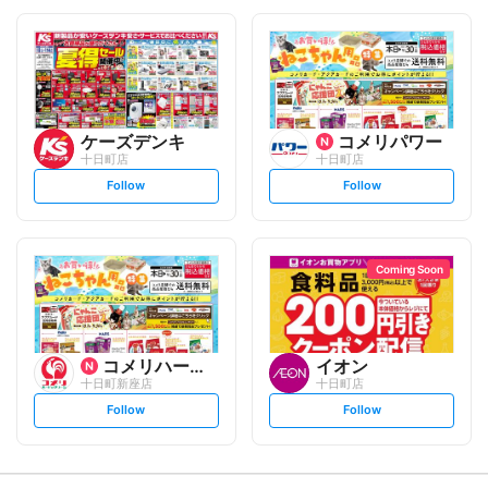
o
o
l
l
l
l
o
o
w
w
ケーズデンキ
コメリパワー
十日町店
十日町店
s
s
Follow
Follow
e
e
t
t
f
f
o
o
l
l
l
l
o
o
Coming Soon
w
w
コメリハード&グリーン
イオン
十日町新座店
十日町店
s
s
Follow
Follow
e
e
t
t
f
f
o
o
l
l
l
l