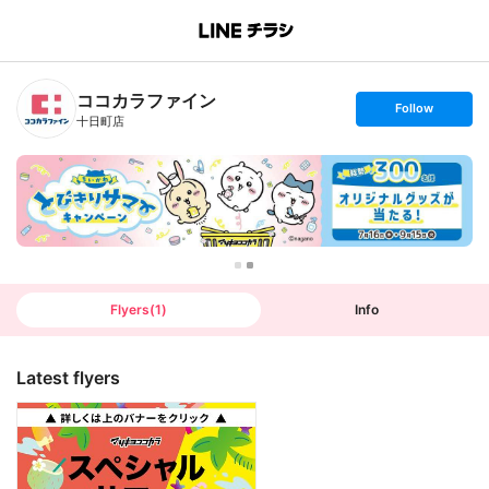
B
r
a
n
ココカラファイン
c
s
Follow
h
e
十日町店
T
t
o
f
p
o
l
l
o
w
Flyers
(
1
)
Info
Latest flyers