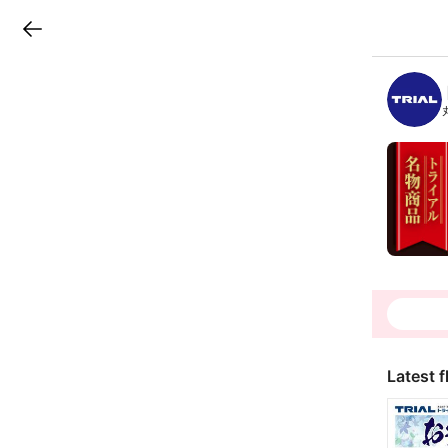
LINEチラシ
B
r
a
n
c
h
T
o
p
Latest f