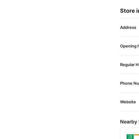
Store i
Address
Opening 
Regular H
Phone N
Website
Nearby 