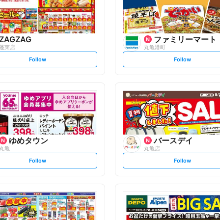
ZAGZAG
ファミリーマート
蓬莱店
丸亀港町
s
s
Follow
Follow
e
e
t
t
f
f
o
o
l
l
l
l
o
o
w
w
ゆめタウン
バースデイ
丸亀
丸亀店
s
s
Follow
Follow
e
e
t
t
f
f
o
o
l
l
l
l
o
o
w
w