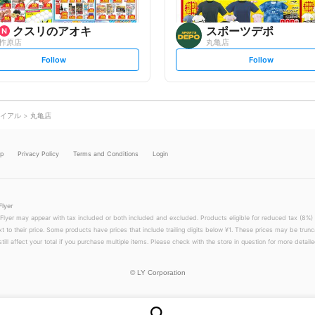
クスリのアオキ
スポーツデポ
柞原店
丸亀店
s
s
Follow
Follow
e
e
t
t
f
f
o
o
l
l
l
l
o
o
イアル
丸亀店
w
w
lp
Privacy Policy
Terms and Conditions
Login
Flyer
 Flyer may appear with tax included or both included and excluded. Products eligible for reduced tax (8%) 
xt to their price. Some products have prices that include trailing digits below ¥1. These prices may be trunc
till affect your total if you purchase multiple items. Please check with the store in question for more detailed
©
LY Corporation