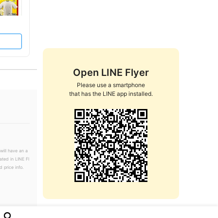
Open LINE Flyer
Please use a smartphone

that has the LINE app installed.
will have an a
ated in LINE Fl
 price info.