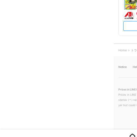
Home
トラ
Notice
He
Prices in LINE 
Prices in LINE
sterisk (＊) ne
yer but could s