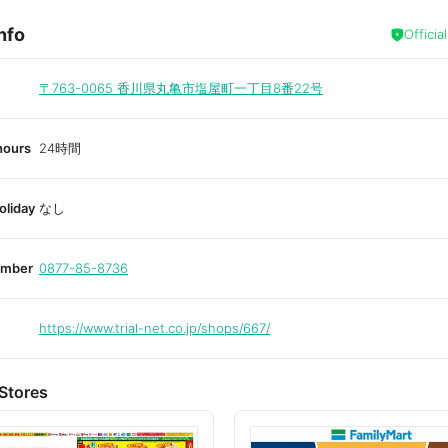
nfo
Officia
〒763-0065
香川県丸亀市塩屋町一丁目8番22号
hours
24時間
oliday
なし
umber
0877-85-8736
https://www.trial-net.co.jp/shops/667/
Stores