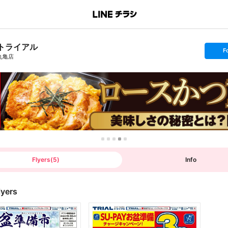
トライアル
s
F
e
丸亀店
t
f
o
l
l
o
w
Flyers
(
5
)
Info
lyers