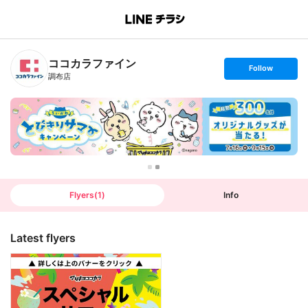
B
r
a
n
ココカラファイン
c
s
Follow
h
e
調布店
T
t
o
f
p
o
l
l
o
w
Flyers
(
1
)
Info
Latest flyers