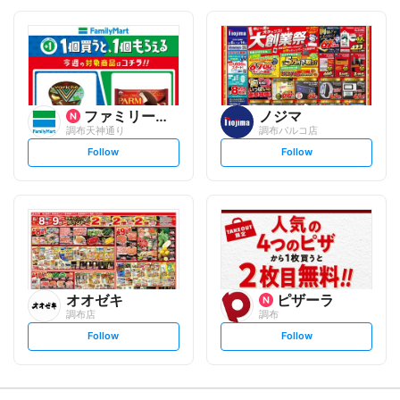
o
o
l
l
l
l
o
o
w
w
ファミリーマート
ノジマ
調布天神通り
調布パルコ店
s
s
Follow
Follow
e
e
t
t
f
f
o
o
l
l
l
l
o
o
w
w
オオゼキ
ピザーラ
調布店
調布
s
s
Follow
Follow
e
e
t
t
f
f
o
o
l
l
l
l