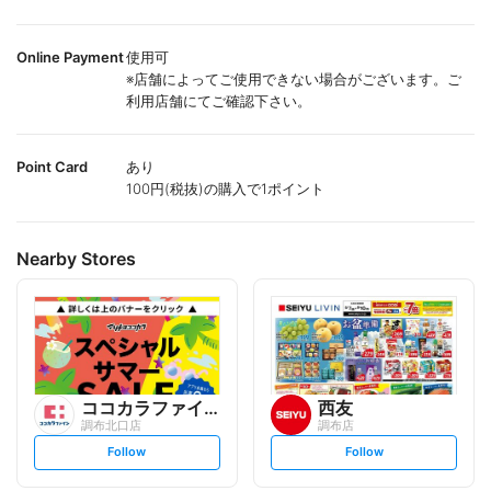
Online Payment
使用可
※店舗によってご使用できない場合がございます。ご
利用店舗にてご確認下さい。
Point Card
あり
100円(税抜)の購入で1ポイント
Nearby Stores
ココカラファイン
西友
調布北口店
調布店
s
s
Follow
Follow
e
e
t
t
f
f