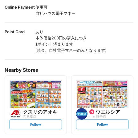
Online Payment
使用可
自社ハウス電子マネー
Point Card
あり
本体価格200円の購入につき
1ポイント溜まります
(現金、自社電子マネーのみとなります)
Nearby Stores
クスリのアオキ
ウエルシア
高見原店
牛久猪子店
s
s
Follow
Follow
e
e
t
t
f
f
o
o