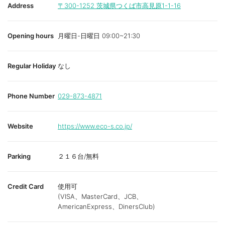
Address
〒300-1252
茨城県つくば市高見原1-1-16
Opening hours
月曜日-日曜日 09:00~21:30
Regular Holiday
なし
Phone Number
029-873-4871
Website
https://www.eco-s.co.jp/
Parking
２１６台/無料
Credit Card
使用可
(VISA、MasterCard、JCB、
AmericanExpress、DinersClub)