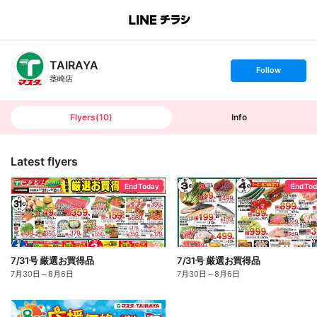
B
r
a
n
TAIRAYA
c
s
Follow
h
e
茎崎店
T
t
o
f
p
o
l
l
Flyers
(
10
)
Info
o
w
Latest flyers
End Today
End To
7/31号 厳選お買得品
7/31号 厳選お買得品
7月30日
～
8月6日
7月30日
～
8月6日