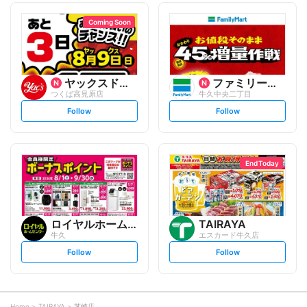
l
l
l
l
o
o
Coming Soon
w
w
ヤックスドラッグ
ファミリーマート
つくば高見原店
牛久中央二丁目
s
s
Follow
Follow
e
e
t
t
f
f
o
o
l
l
l
l
o
o
End Today
w
w
ロイヤルホームセンター
TAIRAYA
牛久
エスカード牛久店
s
s
Follow
Follow
e
e
t
t
f
f
o
o
l
l
l
l
o
o
Home
TAIRAYA
茎崎店