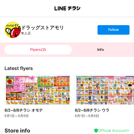
B
r
a
n
ドラッグストアモリ
c
s
Follow
h
e
隼人店
T
t
o
f
p
o
l
l
Flyers
(
2
)
Info
o
w
Latest flyers
8/2~8/8チラシ オモテ
8/2~8/8チラシ ウラ
8月1日
～
8月8日
8月1日
～
8月8日
Store info
Official Account