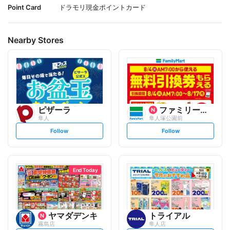
Point Card
ドラモリ現金ポイントカード
Nearby Stores
ピザーラ
ファミリーマート
隼人
隼人塚公園前
s
s
Follow
Follow
e
e
t
t
f
f
o
o
l
l
l
l
o
o
End Today
w
w
ヤマダデンキ
トライアル
霧島店
隼人店