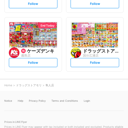
s
s
Follow
Follow
e
e
t
t
f
f
o
o
l
l
l
l
o
o
End Today
w
w
ケーズデンキ
ドラッグストアモリ
霧島店
国分広瀬店
s
s
Follow
Follow
e
e
t
t
f
f
o
o
l
l
l
l
o
o
Home
ドラッグストアモリ
隼人店
w
w
Notice
Help
Privacy Policy
Terms and Conditions
Login
Prices in LINE Flyer
Prices in LINE Flyer may appear with tax included or both included and excluded. Products eligible