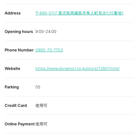
Address
〒899-5117
鹿児島県霧島市隼人町見次535番地1
Opening hours
9:00-24:00
Phone Number
0995-73-7753
Website
https://www.doramori.co.jp/store/12807.html/
Parking
55
Credit Card
使用可
Online Payment
使用可