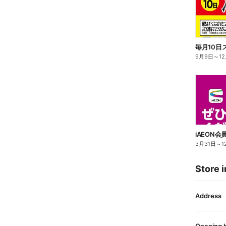
9月9日
～
1
iAEON
3月31日
～
1
Store i
Address