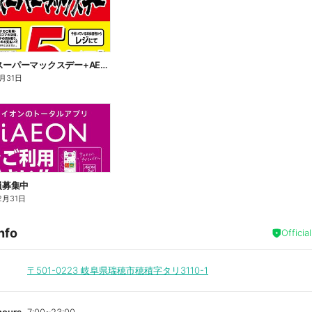
毎月10日スーパーマックスデー+AEON Pay 10倍
2月31日
会員募集中
2月31日
nfo
Officia
〒501-0223
岐阜県瑞穂市穂積字タリ3110-1