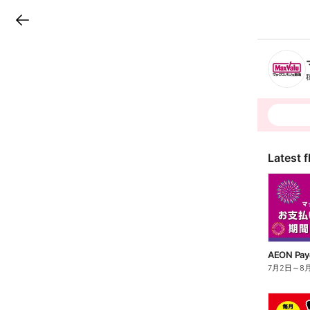
LINEチラシ
B
r
a
n
c
h
T
o
p
Latest f
7月2日
～
8