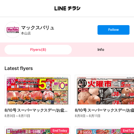
B
r
a
n
マックスバリュ
c
s
Follow
h
e
本山店
T
t
o
f
p
o
l
l
Flyers
(
8
)
Info
o
w
Latest flyers
8/10号 スーパーマックスデー/お盆準備/火曜市:オモテ
8月9日
～
8月11日
8月9日
～
8月11日
End Today
End To