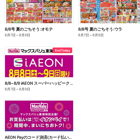
8/8号 夏のごちそう:オモテ
8/8号 夏のごちそう:ウラ
8月7日
～
8月9日
8月7日
～
8月9日
End Today
8/8~8/9 iAEON スーパーハッピークーポン
8月7日
～
8月9日
AEON Payのコード決済(カード払い・チャージ払い)でWAON POINT 3倍