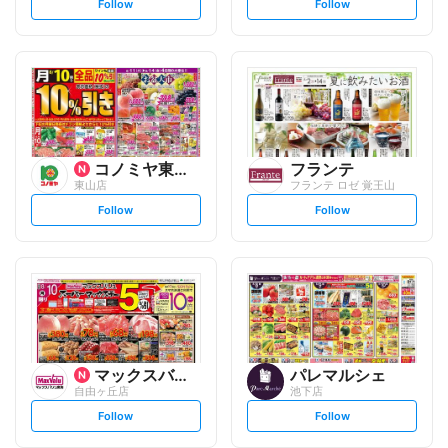
s
s
Follow
Follow
e
e
t
t
f
f
o
o
l
l
l
l
o
o
w
w
コノミヤ東海事業本部
フランテ
東山店
フランテ ロゼ 覚王山
s
s
Follow
Follow
e
e
t
t
f
f
o
o
l
l
l
l
o
o
w
w
マックスバリュ
パレマルシェ
自由ヶ丘店
池下店
s
s
Follow
Follow
e
e
t
t
f
f