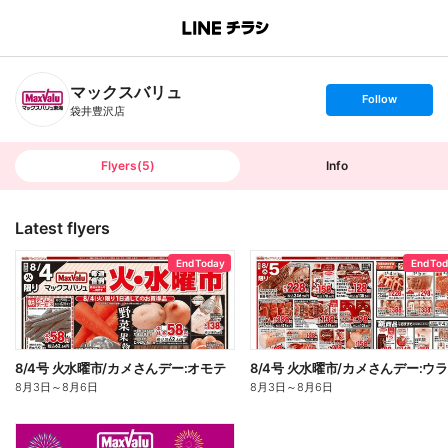
B
r
a
n
マックスバリュ
c
s
Follow
h
e
袋井豊沢店
T
t
o
f
p
o
l
l
Flyers
(
5
)
Info
o
w
Latest flyers
End Today
End To
8/4号 火水曜市/カメさんデー:オモテ
8/4号 火水曜市/カメさんデー:ウラ
8月3日
～
8月6日
8月3日
～
8月6日