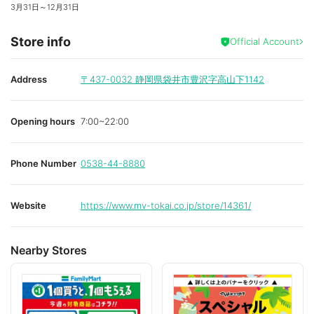
3月31日
～
12月31日
Store info
Official Account
Address
〒437-0032
静岡県袋井市豊沢字高山下1142
Opening hours
7:00~22:00
Phone Number
0538-44-8880
Website
https://www.mv-tokai.co.jp/store/14361/
Nearby Stores