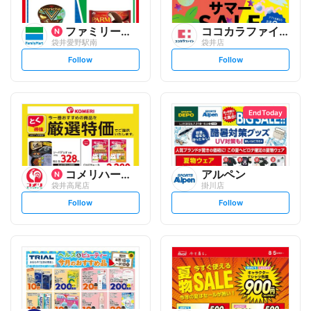
ファミリーマート
ココカラファイン
袋井愛野駅南
袋井店
s
s
Follow
Follow
e
e
t
t
f
f
o
o
l
l
l
l
o
o
End Today
w
w
コメリハード&グリーン
アルペン
袋井高尾店
掛川店
s
s
Follow
Follow
e
e
t
t
f
f
o
o
l
l
l
l
o
o
w
w