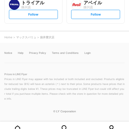
トライアル
アベイル
掛川店
掛川店
s
s
Follow
Follow
e
e
t
t
f
f
o
o
l
l
l
l
o
o
Home
マックスバリュ
袋井豊沢店
w
w
Notice
Help
Privacy Policy
Terms and Conditions
Login
Prices in LINE Flyer
Prices in LINE Flyer may appear with tax included or both included and excluded. Products eligible
for reduced tax (8%) will have an asterisk (＊) next to their price. Some products have prices that in
clude trailing digits below ¥1. These prices may be truncated in LINE Flyer but could still affect you
r total if you purchase multiple items. Please check with the store in question for more detailed pric
e info.
©
LY Corporation