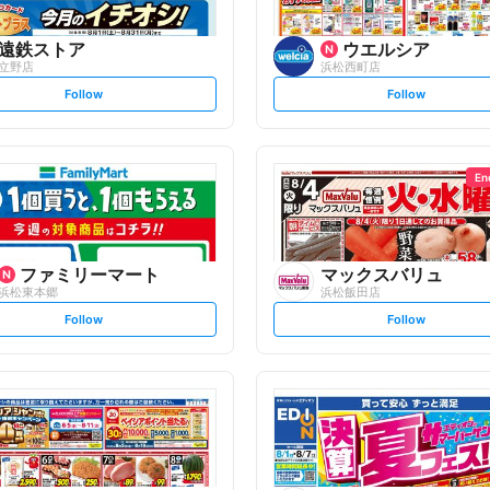
遠鉄ストア
ウエルシア
立野店
浜松西町店
s
s
Follow
Follow
e
e
t
t
f
f
o
o
l
l
l
l
o
o
En
w
w
ファミリーマート
マックスバリュ
浜松東本郷
浜松飯田店
s
s
Follow
Follow
e
e
t
t
f
f
o
o
l
l
l
l
o
o
w
w