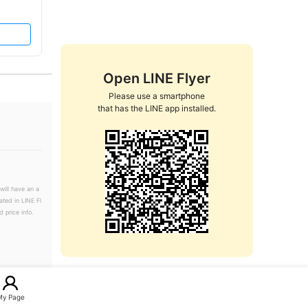
Open LINE Flyer
Please use a smartphone

that has the LINE app installed.
will have an a
ated in LINE Fl
 price info.
My Page