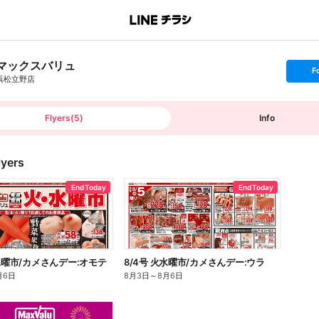
マックスバリュ
s
F
e
浜松立野店
t
f
o
l
l
Flyers
(
5
)
Info
o
w
lyers
End Today
End Today
火水曜市/カメさんデー:オモテ
8/4号 火水曜市/カメさんデー:ウラ
月6日
8月3日
～
8月6日