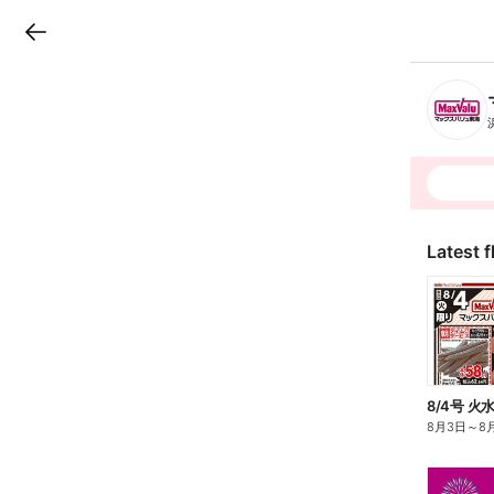
LINEチラシ
B
r
a
n
c
h
T
o
p
Latest f
8/4号 
8月3日
～
8