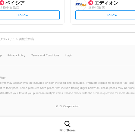
ベイシア
エディオン
浜松中田島店
浜松和田店
s
s
Follow
Follow
e
e
t
t
f
f
o
o
l
l
l
l
o
o
クスバリュ
浜松立野店
w
w
lp
Privacy Policy
Terms and Conditions
Login
Flyer
 Flyer may appear with tax included or both included and excluded. Products eligible for reduced tax (8%) 
xt to their price. Some products have prices that include trailing digits below ¥1. These prices may be trunc
till affect your total if you purchase multiple items. Please check with the store in question for more detailed
©
LY Corporation
Find Stores