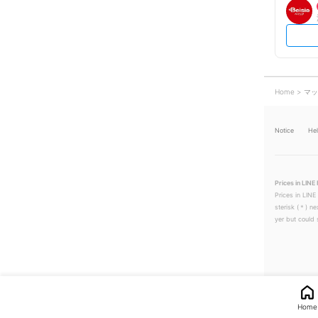
Home
マッ
Notice
He
Prices in LINE 
Prices in LINE
sterisk (＊) ne
yer but could s
Home