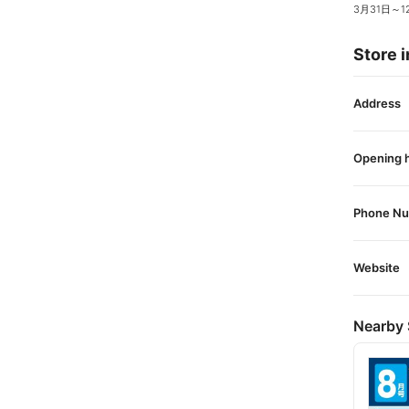
3月31日
～
1
Store i
Address
Opening 
Phone N
Website
Nearby 