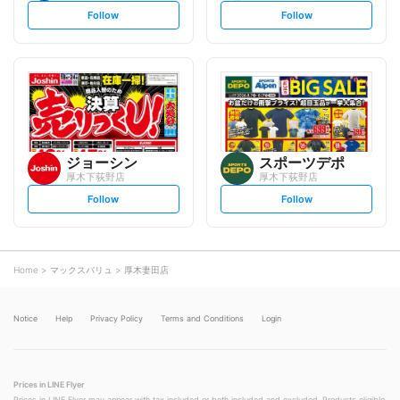
s
s
Follow
Follow
e
e
t
t
f
f
o
o
l
l
l
l
o
o
w
w
ジョーシン
スポーツデポ
厚木下荻野店
厚木下荻野店
s
s
Follow
Follow
e
e
t
t
f
f
o
o
l
l
l
l
o
o
Home
マックスバリュ
厚木妻田店
w
w
Notice
Help
Privacy Policy
Terms and Conditions
Login
Prices in LINE Flyer
Prices in LINE Flyer may appear with tax included or both included and excluded. Products eligible