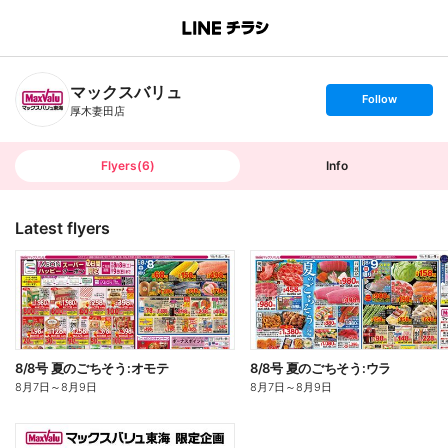
B
r
a
n
マックスバリュ
c
s
Follow
h
e
厚木妻田店
T
t
o
f
p
o
l
l
Flyers
(
6
)
Info
o
w
Latest flyers
8/8号 夏のごちそう:オモテ
8/8号 夏のごちそう:ウラ
8月7日
～
8月9日
8月7日
～
8月9日