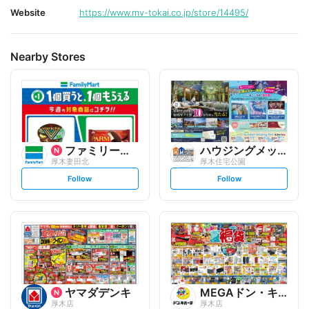
Website
https://www.mv-tokai.co.jp/store/14495/
Nearby Stores
ファミリーマート
ハウジングメッセ
厚木妻田北
厚木住宅公園
s
s
Follow
Follow
e
e
t
t
f
f
o
o
l
l
l
l
o
o
w
w
ヤマダデンキ
MEGAドン・キホーテ
厚木店
厚木店