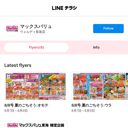
B
r
a
n
マックスバリュ
c
s
Follow
h
e
ウェルディ長泉店
T
t
o
f
p
o
l
l
Flyers
(
6
)
Info
o
w
Latest flyers
8/8号 夏のごちそう:オモテ
8/8号 夏のごちそう:ウラ
8月7日
～
8月9日
8月7日
～
8月9日