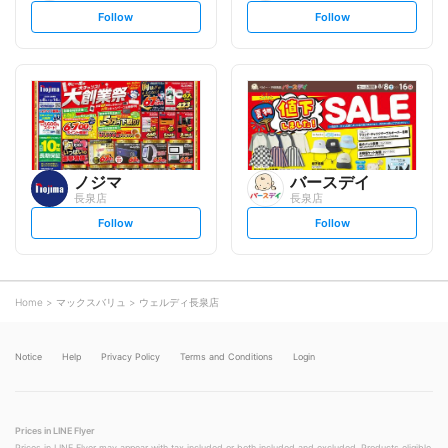
s
s
Follow
Follow
e
e
t
t
f
f
o
o
l
l
l
l
o
o
w
w
ノジマ
バースデイ
長泉店
長泉店
s
s
Follow
Follow
e
e
t
t
f
f
o
o
l
l
l
l
o
o
Home
マックスバリュ
ウェルディ長泉店
w
w
Notice
Help
Privacy Policy
Terms and Conditions
Login
Prices in LINE Flyer
Prices in LINE Flyer may appear with tax included or both included and excluded. Products eligible