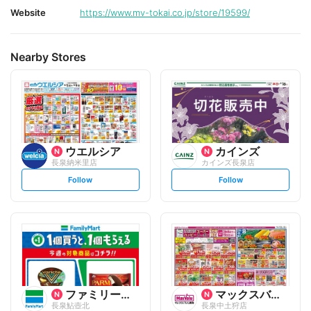
Website
https://www.mv-tokai.co.jp/store/19599/
Nearby Stores
ウエルシア
カインズ
長泉納米里店
カインズ長泉店
s
s
Follow
Follow
e
e
t
t
f
f
o
o
l
l
l
l
o
o
w
w
ファミリーマート
マックスバリュ
長泉鮎壺北
長泉中土狩店