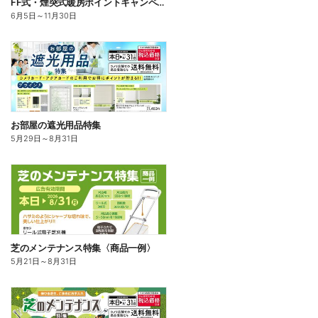
FF式・煙突式暖房ポイントキャンペーン
6月5日
～
11月30日
お部屋の遮光用品特集
5月29日
～
8月31日
芝のメンテナンス特集〈商品一例〉
5月21日
～
8月31日