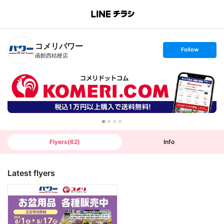
B
r
a
n
コメリパワー
c
s
Follow
h
e
函館西桔梗店
T
t
o
f
p
o
l
l
o
w
Flyers
(
62
)
Info
Latest flyers