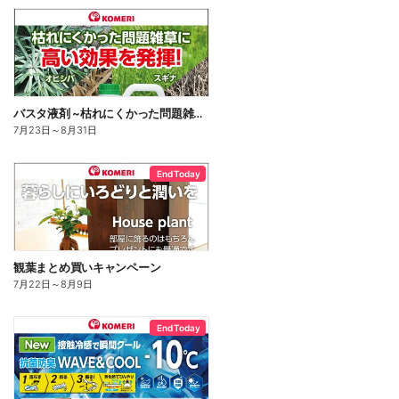
バスタ液剤 ~枯れにくかった問題雑草に高い効果を発揮!~
7月23日
～
8月31日
End Today
観葉まとめ買いキャンペーン
7月22日
～
8月9日
End Today