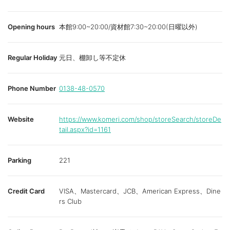
Opening hours
本館9:00~20:00/資材館7:30~20:00(日曜以外)
Regular Holiday
元日、棚卸し等不定休
Phone Number
0138-48-0570
Website
https://www.komeri.com/shop/storeSearch/storeDe
tail.aspx?id=1161
Parking
221
Credit Card
VISA、Mastercard、JCB、American Express、Dine
rs Club