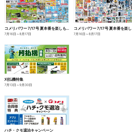
コメリパワー 7/17号 夏本番を楽しもう! オモテ
7月16日
～
8月17日
7月16日
～
8月17日
刈払機特集
7月13日
～
9月30日
ハチ・クモ退治キャンペーン