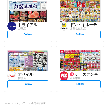
l
l
o
o
w
w
トライアル
ドン・キホーテ
上磯店
函館七重浜店
s
s
Follow
Follow
e
e
t
t
f
f
o
o
l
l
l
l
o
o
w
w
アベイル
ケーズデンキ
桔梗店
函館本店
s
s
Follow
Follow
e
e
t
t
f
f
o
o
l
l
l
l
o
o
Home
コメリパワー
函館西桔梗店
w
w