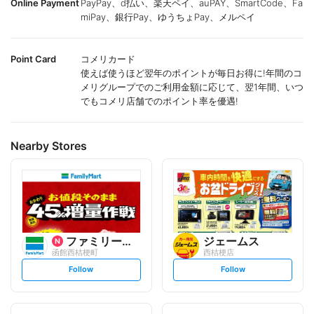
Online Payment
PayPay、d払い、楽天ペイ、auPAY、SmartCode、Fa
miPay、銀行Pay、ゆうちょPay、メルペイ
Point Card
コメリカード
使えば使うほど翌年のポイントが毎日お得に!年間のコ
メリグループでのご利用金額に応じて、翌1年間、いつ
でもコメリ店舗でのポイント率を優遇!
Nearby Stores
ファミリーマート
ジェームス
函館西桔梗町
西桔梗店
s
s
Follow
Follow
e
e
t
t
f
f
o
o
l
l