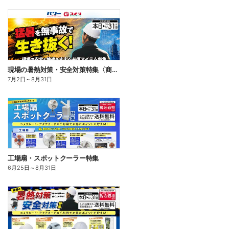
現場の暑熱対策・安全対策特集〈商品一例〉
7月2日
～
8月31日
工場扇・スポットクーラー特集
6月25日
～
8月31日