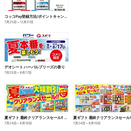
コッコPay登録方法/ポイントキャンペーン応募方法
7月25日
～
12月31日
デオシート ハーバルブリーズの香り
7月25日
～
8月17日
夏ギフト 最終クリアランスセール!! オモテ
7月24日
～
8月16日
7月24日
～
8月16日