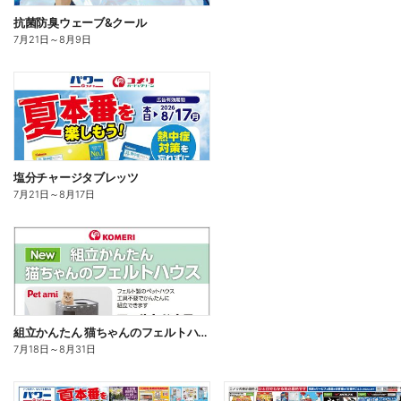
抗菌防臭ウェーブ&クール
7月21日
～
8月9日
塩分チャージタブレッツ
7月21日
～
8月17日
組立かんたん 猫ちゃんのフェルトハウス
7月18日
～
8月31日