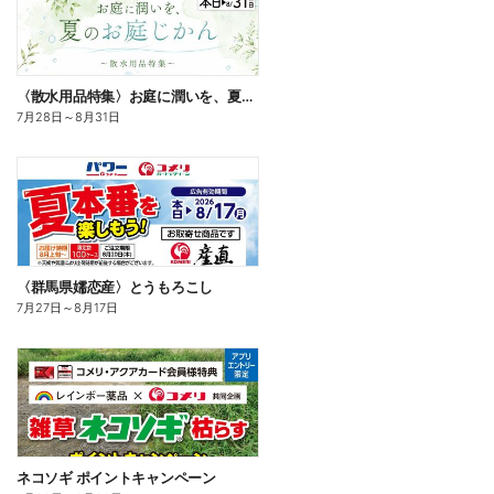
〈散水用品特集〉お庭に潤いを、夏のお庭じかん
7月28日
～
8月31日
〈群馬県嬬恋産〉とうもろこし
7月27日
～
8月17日
ネコソギ ポイントキャンペーン