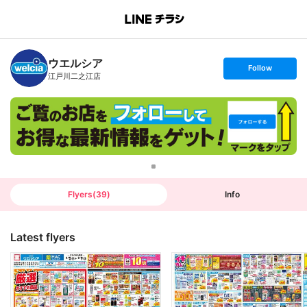
B
r
a
n
ウエルシア
c
s
Follow
h
e
江戸川二之江店
T
t
o
f
p
o
l
l
o
w
Flyers
(
39
)
Info
Latest flyers