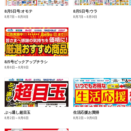
8月5日号:オモテ
8月5日号:ウラ
8月7日
～
8月9日
8月7日
～
8月9日
8/5号ピックアップチラシ
8月6日
～
8月9日
ぶっ通し超目玉
生活応援お買得
8月2日
～
9月6日
8月2日
～
9月6日