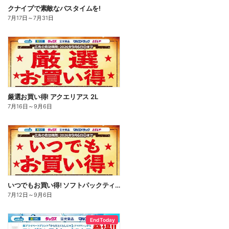
クナイプで素敵なバスタイムを!
7月17日
～
7月31日
厳選お買い得! アクエリアス 2L
7月16日
～
9月6日
いつでもお買い得! ソフトパックティッシュ
7月12日
～
9月6日
End Today