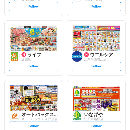
s
s
Follow
Follow
e
e
t
t
f
f
o
o
l
l
l
l
o
o
w
w
ライフ
ウエルシア
船堀店
江戸川西瑞江店
s
s
Follow
Follow
e
e
t
t
f
f
o
o
l
l
l
l
o
o
w
w
オートバックスグループ
いなげや
オートバックス 江戸川店
江戸川船堀店
s
s
Follow
Follow
e
e