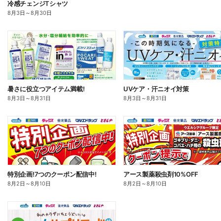
冷感チェンジTシャツ
8月3日
～
8月30日
暑さに役立つアイテム満載!
UVケア・汗ニオイ対策
8月3日
～
8月31日
8月3日
～
8月31日
特別企画!7つのクーポン配信中!
アース製薬殺虫剤10%OFF
8月2日
～
8月10日
8月2日
～
8月10日