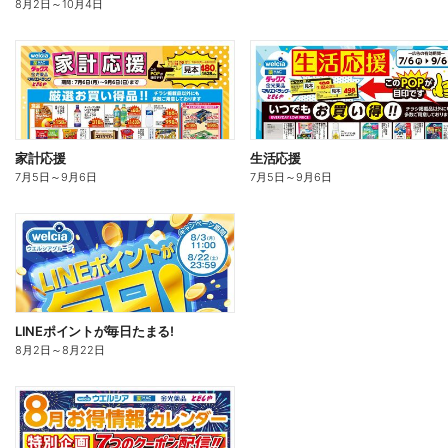
8月2日
～
10月4日
家計応援
生活応援
7月5日
～
9月6日
7月5日
～
9月6日
LINEポイントが毎日たまる!
8月2日
～
8月22日