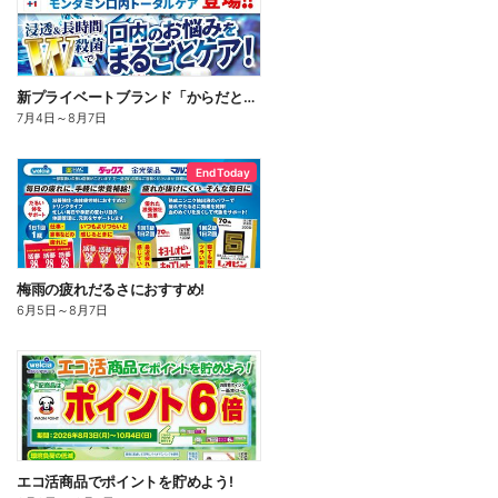
新プライベートブランド「からだとくらしに+1(プラスワン)」よりモンダミン口内トータルケア登場!
7月4日
～
8月7日
End Today
梅雨の疲れだるさにおすすめ!
6月5日
～
8月7日
エコ活商品でポイントを貯めよう!