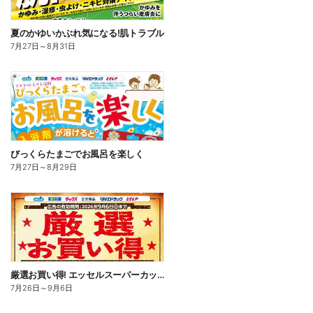
夏のかゆいかぶれ気になる!肌トラブル
7月27日
～
8月31日
びっくらたまごでお風呂を楽しく
7月27日
～
8月29日
厳選お買い得! エッセルスーパーカップ
7月26日
～
9月6日