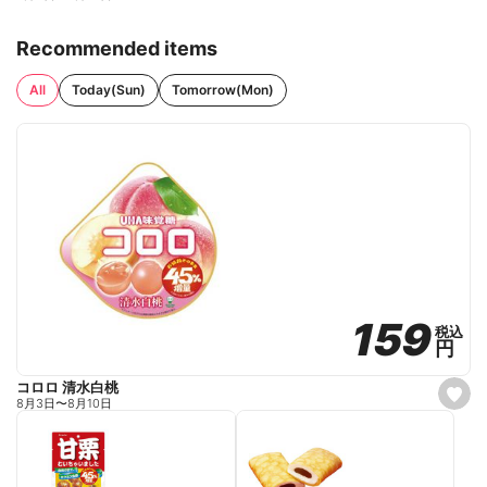
Recommended items
All
Today(Sun)
Tomorrow(Mon)
159
159
税込
税込
円
円
コロロ 清水白桃
s
8月3日
〜
8月10日
e
t
f
a
v
o