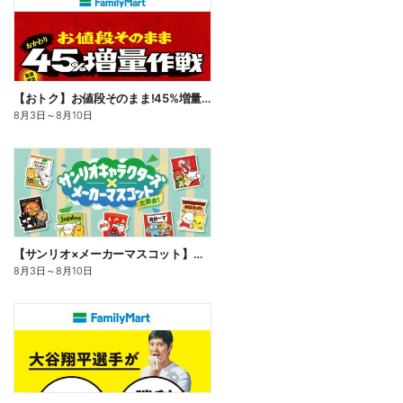
【おトク】お値段そのまま!45%増量作戦!
8月3日
～
8月10日
【サンリオ×メーカーマスコット】オリジナルグッズ貰える!
8月3日
～
8月10日