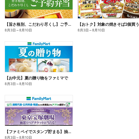
【旨さ格別、こだわり尽くし】ご予約弁当
8月3日
～
8月10日
8月3日
～
8月10日
【お中元】夏の贈り物をファミマで
8月3日
～
8月10日
【ファミペイでスタンプ貯まる】抽選でペアチケットが当たる!
8月3日
～
8月10日