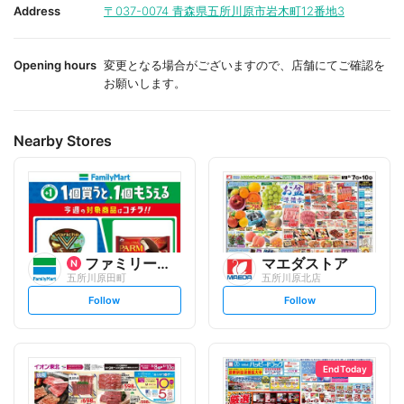
i
i
Address
〒037-0074
青森県五所川原市岩木町12番地3
t
t
e
e
Opening hours
変更となる場合がございますので、店舗にてご確認を
お願いします。
Nearby Stores
ファミリーマート
マエダストア
五所川原田町
五所川原北店
s
s
Follow
Follow
e
e
t
t
f
f
o
o
l
l
l
l
o
o
End Today
w
w