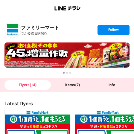
B
r
a
n
ファミリーマート
c
s
Follow
h
e
つがる総合病院/S
T
t
o
f
p
o
l
l
o
w
Flyers
(
14
)
Items
(
7
)
Info
Latest flyers