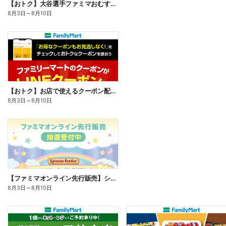
【おトク】大谷選手ファミマおむすび割
8月3日
～
8月10日
【おトク】お店で使えるクーポン配信中
8月3日
～
8月10日
【ファミマオンライン先行販売】シルバニアファミリー
8月3日
～
8月10日