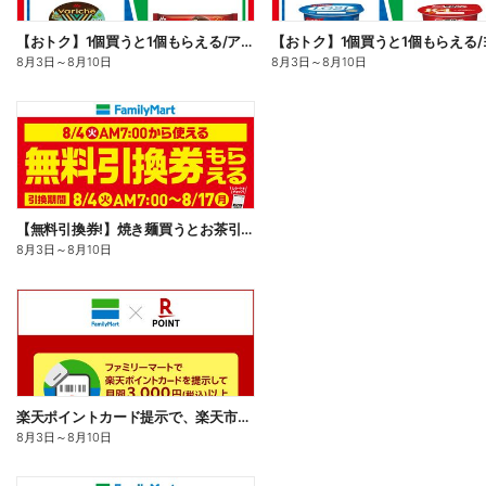
【おトク】1個買うと1個もらえる/アイス
8月3日
～
8月10日
8月3日
～
8月10日
【無料引換券!】焼き麺買うとお茶引換券貰える!
8月3日
～
8月10日
楽天ポイントカード提示で、楽天市場でのお買い物がおトクに!
8月3日
～
8月10日