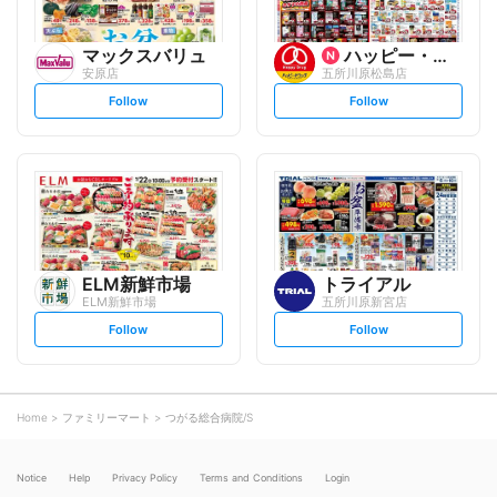
マックスバリュ
ハッピー・ドラッグ
安原店
五所川原松島店
s
s
Follow
Follow
e
e
t
t
f
f
o
o
l
l
l
l
o
o
w
w
ELM新鮮市場
トライアル
ELM新鮮市場
五所川原新宮店
s
s
Follow
Follow
e
e
t
t
f
f
o
o
l
l
l
l
o
o
Home
ファミリーマート
つがる総合病院/S
w
w
Notice
Help
Privacy Policy
Terms and Conditions
Login