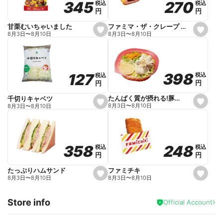
270
270
345
345
税込
税込
税込
税込
r
円
円
円
円
i
t
e
ファミマ・ザ・クレープ 生チョコ
甘栗むいちゃいました
s
s
8月3日
〜
8月10日
8月3日
〜
8月10日
e
e
t
t
f
f
a
a
v
v
o
o
398
398
127
127
税込
税込
税込
税込
r
r
円
円
円
円
i
i
t
t
e
e
たんぱく質が摂れる!豚しゃぶのパスタサラダ
千切りキャベツ
s
s
8月3日
〜
8月10日
8月3日
〜
8月10日
e
e
t
t
f
f
a
a
v
v
o
o
248
248
358
358
税込
税込
税込
税込
r
r
円
円
円
円
i
i
t
t
e
e
ファミチキ
たっぷりハムサンド
s
s
8月3日
〜
8月10日
8月3日
〜
8月10日
e
e
t
t
f
f
Store info
a
a
Official Account
v
v
o
o
r
r