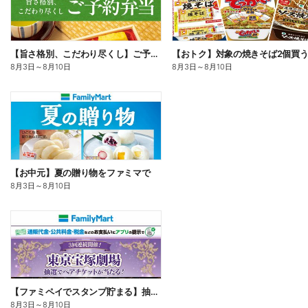
【旨さ格別、こだわり尽くし】ご予約弁当
8月3日
～
8月10日
8月3日
～
8月10日
【お中元】夏の贈り物をファミマで
8月3日
～
8月10日
【ファミペイでスタンプ貯まる】抽選でペアチケットが当たる!
8月3日
～
8月10日