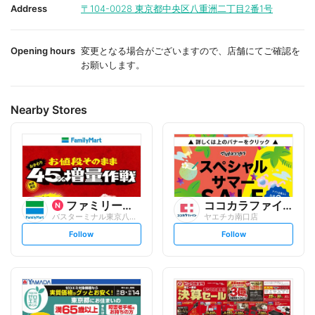
i
i
Address
〒104-0028
東京都中央区八重洲二丁目2番1号
t
t
e
e
Opening hours
変更となる場合がございますので、店舗にてご確認を
お願いします。
Nearby Stores
ファミリーマート
ココカラファイン
バスターミナル東京八重洲/S
ヤエチカ南口店
s
s
Follow
Follow
e
e
t
t
f
f
o
o
l
l
l
l
o
o
w
w