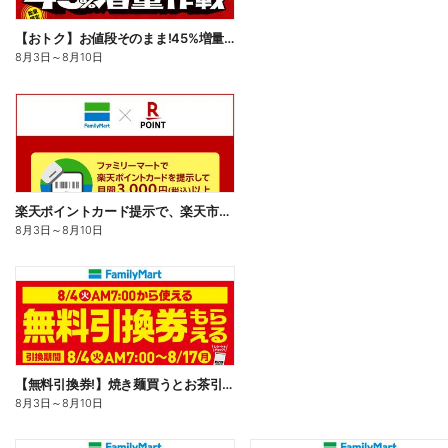
【おトク】お値段そのまま!45%増量作戦!
8月3日
～
8月10日
楽天ポイントカード提示で、楽天市場でのお買い物がおトクに!
8月3日
～
8月10日
【無料引換券!】焼き麺買うとお茶引換券貰える!
8月3日
～
8月10日