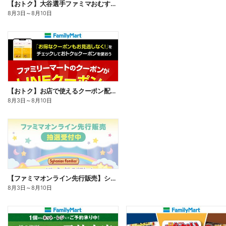
【おトク】大谷選手ファミマおむすび割
8月3日
～
8月10日
【おトク】お店で使えるクーポン配信中
8月3日
～
8月10日
【ファミマオンライン先行販売】シルバニアファミリー
8月3日
～
8月10日