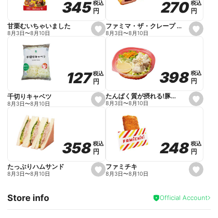
270
270
345
345
税込
税込
税込
税込
r
円
円
円
円
i
t
e
ファミマ・ザ・クレープ 生チョコ
甘栗むいちゃいました
s
s
8月3日
〜
8月10日
8月3日
〜
8月10日
e
e
t
t
f
f
a
a
v
v
o
o
398
398
127
127
税込
税込
税込
税込
r
r
円
円
円
円
i
i
t
t
e
e
たんぱく質が摂れる!豚しゃぶのパスタサラダ
千切りキャベツ
s
s
8月3日
〜
8月10日
8月3日
〜
8月10日
e
e
t
t
f
f
a
a
v
v
o
o
248
248
358
358
税込
税込
税込
税込
r
r
円
円
円
円
i
i
t
t
e
e
ファミチキ
たっぷりハムサンド
s
s
8月3日
〜
8月10日
8月3日
〜
8月10日
e
e
t
t
f
f
Store info
a
a
Official Account
v
v
o
o
r
r