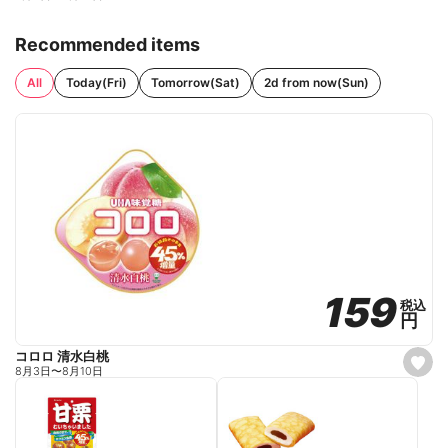
Recommended items
All
Today(Fri)
Tomorrow(Sat)
2d from now(Sun)
159
159
税込
税込
円
円
コロロ 清水白桃
s
8月3日
〜
8月10日
e
t
f
a
v
o