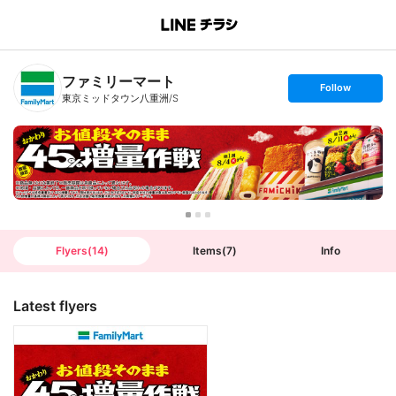
B
r
a
n
ファミリーマート
c
s
Follow
h
e
東京ミッドタウン八重洲/S
T
t
o
f
p
o
l
l
o
w
Flyers
(
14
)
Items
(
7
)
Info
Latest flyers