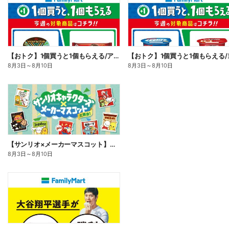
【おトク】1個買うと1個もらえる/アイス
8月3日
～
8月10日
8月3日
～
8月10日
【サンリオ×メーカーマスコット】オリジナルグッズ貰える!
8月3日
～
8月10日