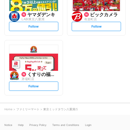
ヤマダデンキ
ビックカメラ
LABI東京八重洲
有楽町店
s
s
Follow
Follow
e
e
t
t
f
f
o
o
l
l
l
l
o
o
w
w
くすりの福太郎
茅場町店
s
Follow
e
t
f
o
l
l
o
Home
ファミリーマート
東京ミッドタウン八重洲/S
w
Notice
Help
Privacy Policy
Terms and Conditions
Login