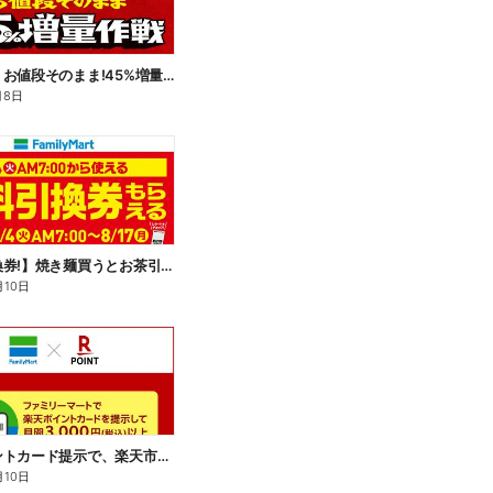
【おトク】お値段そのまま!45%増量作戦!
月8日
【無料引換券!】焼き麺買うとお茶引換券貰える!
月10日
楽天ポイントカード提示で、楽天市場でのお買い物がおトクに!
月10日