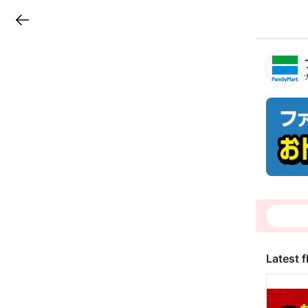
LINEチラシ
B
r
a
n
c
h
T
o
p
Latest f