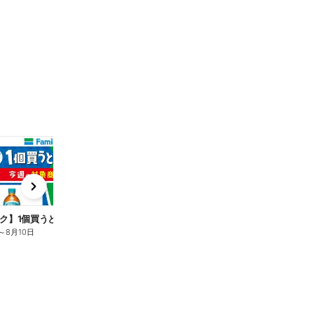
t
x
e
n
ク】1個買うと1個もらえる/麦茶
～
8月10日