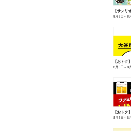
8月3日
～
8
8月3日
～
8
8月3日
～
8