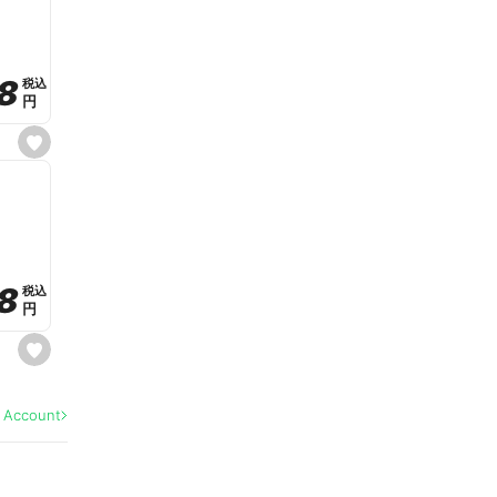
v
o
r
i
t
8
8
e
税込
税込
円
円
s
e
t
f
a
v
o
r
i
t
8
8
e
税込
税込
円
円
s
e
t
f
a
l Account
v
o
r
i
t