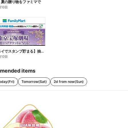
】夏の贈り物をファミマで
月10日
【ファミペイでスタンプ貯まる】抽選でペアチケットが当たる!
月10日
mended items
oday(Fri)
Tomorrow(Sat)
2d from now(Sun)