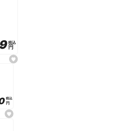
59
59
税込
税込
円
円
s
e
t
f
a
v
o
r
i
t
0
0
税込
税込
e
円
円
s
e
t
f
a