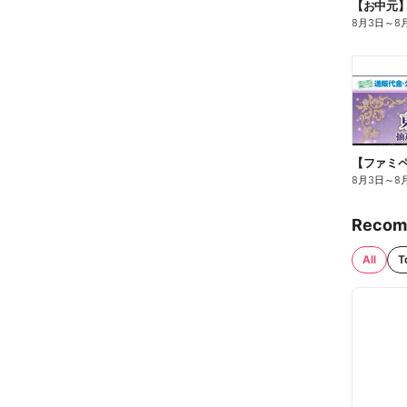
【お中元
8月3日
～
8
8月3日
～
8
Recom
All
T