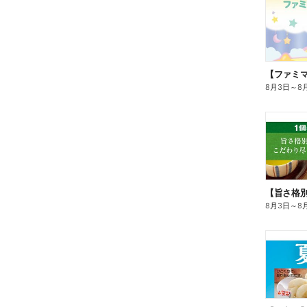
8月3日
～
8
8月3日
～
8