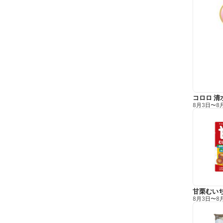
コロロ 清
8月3日
〜
8
甘栗むい
8月3日
〜
8