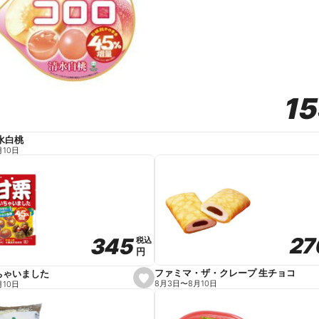
1
1
水白桃
月10日
27
27
345
345
税込
税込
円
円
ファミマ・ザ・クレープ 生チョコ
ちゃいました
s
8月3日
〜
8月10日
月10日
e
t
f
a