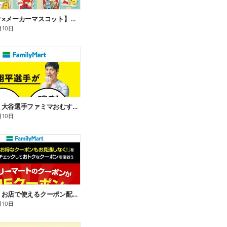
【サンリオ×メーカーマスコット】オリジナルグッズ貰える!
月10日
【おトク】大谷選手ファミマおむすび割
月10日
【おトク】お店で使えるクーポン配信中
月10日