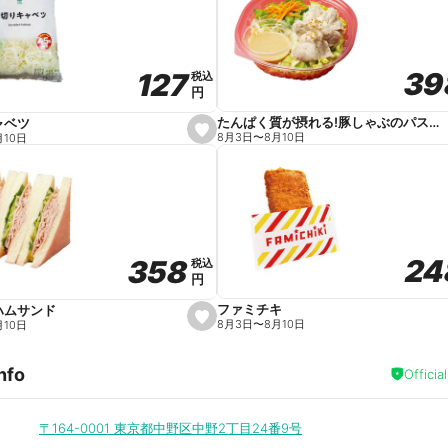
v
o
r
i
t
39
39
127
127
e
税込
税込
円
円
たんぱく質が摂れる!豚しゃぶのパスタサラダ
ャベツ
s
8月3日
〜
8月10日
月10日
e
t
f
a
v
o
r
i
t
24
24
358
358
e
税込
税込
円
円
ファミチキ
ハムサンド
s
8月3日
〜
8月10日
月10日
e
t
f
nfo
a
Officia
v
o
r
i
〒164-0001
東京都中野区中野2丁目24番9号
t