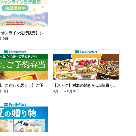
【ファミマオンライン先行販売】シルバニアファミリー
月10日
【旨さ格別、こだわり尽くし】ご予約弁当
【おトク】対象の焼きそば2個買うと100円引き!
月10日
8月3日
～
8月10日