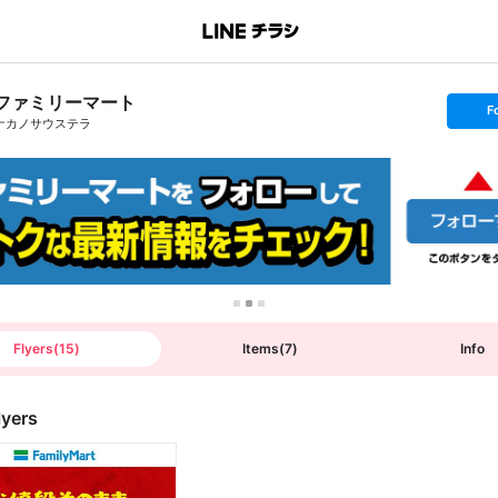
ファミリーマート
s
F
e
ナカノサウステラ
t
f
o
l
l
o
w
Flyers
(
15
)
Items
(
7
)
Info
lyers