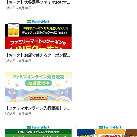
【おトク】大谷選手ファミマおむすび割
8月3日
～
8月10日
【おトク】お店で使えるクーポン配信中
8月3日
～
8月10日
【ファミマオンライン先行販売】シルバニアファミリー
8月3日
～
8月10日