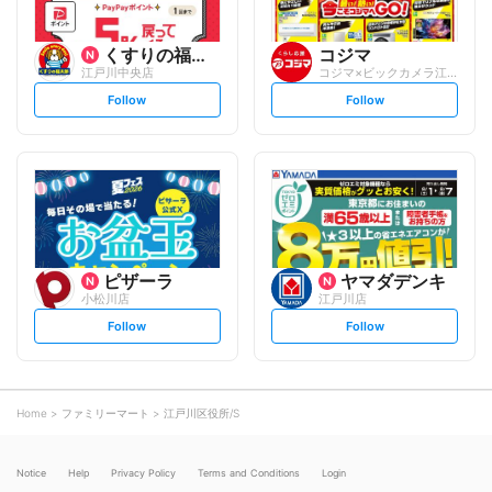
くすりの福太郎
コジマ
江戸川中央店
コジマ×ビックカメラ江戸川店
s
s
Follow
Follow
e
e
t
t
f
f
o
o
l
l
l
l
o
o
w
w
ピザーラ
ヤマダデンキ
小松川店
江戸川店
s
s
Follow
Follow
e
e
t
t
f
f
o
o
l
l
l
l
o
o
Home
ファミリーマート
江戸川区役所/S
w
w
Notice
Help
Privacy Policy
Terms and Conditions
Login