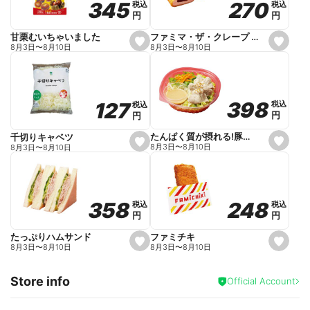
270
270
345
345
税込
税込
税込
税込
r
円
円
円
円
i
t
e
ファミマ・ザ・クレープ 生チョコ
甘栗むいちゃいました
s
s
8月3日
〜
8月10日
8月3日
〜
8月10日
e
e
t
t
f
f
a
a
v
v
o
o
398
398
127
127
税込
税込
税込
税込
r
r
円
円
円
円
i
i
t
t
e
e
たんぱく質が摂れる!豚しゃぶのパスタサラダ
千切りキャベツ
s
s
8月3日
〜
8月10日
8月3日
〜
8月10日
e
e
t
t
f
f
a
a
v
v
o
o
248
248
358
358
税込
税込
税込
税込
r
r
円
円
円
円
i
i
t
t
e
e
ファミチキ
たっぷりハムサンド
s
s
8月3日
〜
8月10日
8月3日
〜
8月10日
e
e
t
t
f
f
Store info
a
a
Official Account
v
v
o
o
r
r