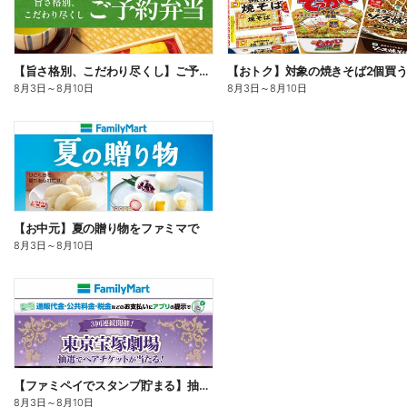
【旨さ格別、こだわり尽くし】ご予約弁当
8月3日
～
8月10日
8月3日
～
8月10日
【お中元】夏の贈り物をファミマで
8月3日
～
8月10日
【ファミペイでスタンプ貯まる】抽選でペアチケットが当たる!
8月3日
～
8月10日