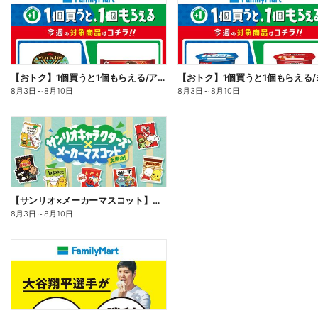
【おトク】1個買うと1個もらえる/アイス
8月3日
～
8月10日
8月3日
～
8月10日
【サンリオ×メーカーマスコット】オリジナルグッズ貰える!
8月3日
～
8月10日