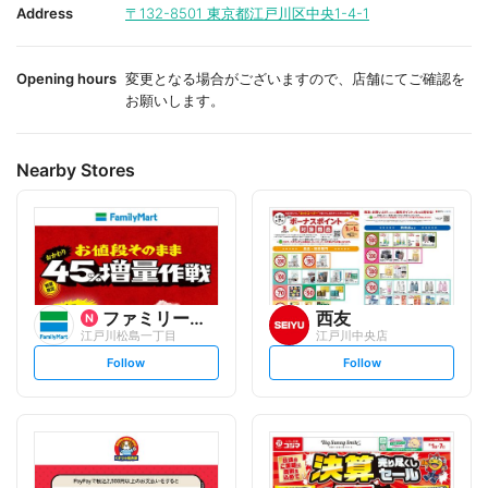
i
i
Address
〒132-8501
東京都江戸川区中央1-4-1
t
t
e
e
Opening hours
変更となる場合がございますので、店舗にてご確認を
お願いします。
Nearby Stores
ファミリーマート
西友
江戸川松島一丁目
江戸川中央店
s
s
Follow
Follow
e
e
t
t
f
f
o
o
l
l
l
l
o
o
w
w