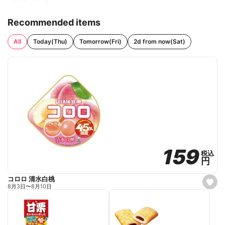
Recommended items
All
Today(Thu)
Tomorrow(Fri)
2d from now(Sat)
159
159
税込
税込
円
円
コロロ 清水白桃
s
8月3日
〜
8月10日
e
t
f
a
v
o