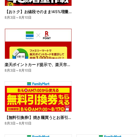
【おトク】お値段そのまま!45%増量作戦!
8月3日
～
8月10日
楽天ポイントカード提示で、楽天市場でのお買い物がおトクに!
8月3日
～
8月10日
【無料引換券!】焼き麺買うとお茶引換券貰える!
8月3日
～
8月10日