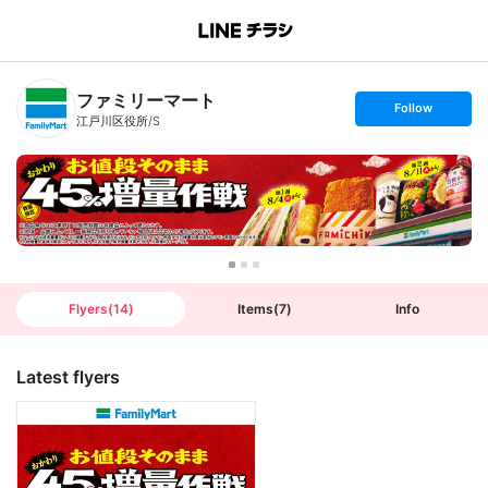
B
r
a
n
ファミリーマート
c
s
Follow
h
e
江戸川区役所/S
T
t
o
f
p
o
l
l
o
w
Flyers
(
14
)
Items
(
7
)
Info
Latest flyers