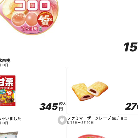
1
1
水白桃
月10日
27
27
345
345
税込
税込
円
円
ファミマ・ザ・クレープ 生チョコ
ちゃいました
s
8月3日
〜
8月10日
月10日
e
t
f
a