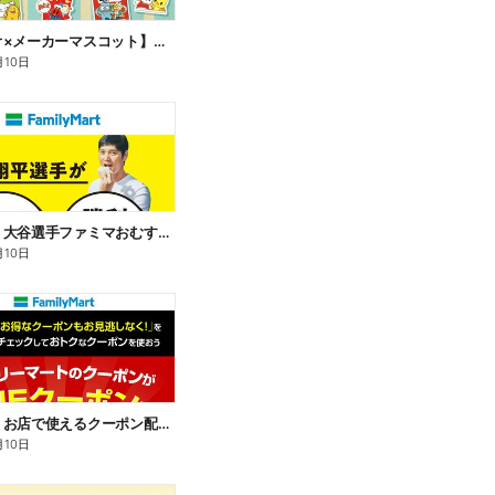
【サンリオ×メーカーマスコット】オリジナルグッズ貰える!
月10日
【おトク】大谷選手ファミマおむすび割
月10日
【おトク】お店で使えるクーポン配信中
月10日