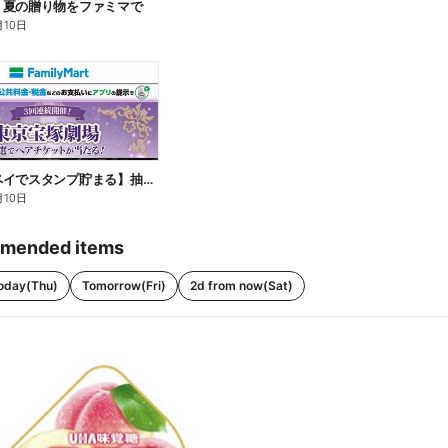
】夏の贈り物をファミマで
月10日
【ファミペイでスタンプ貯まる】抽選でペアチケットが当たる!
月10日
mended items
oday(Thu)
Tomorrow(Fri)
2d from now(Sat)