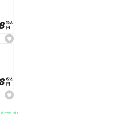
v
o
r
i
t
8
8
e
税込
税込
円
円
s
e
t
f
a
v
o
r
i
t
8
8
e
税込
税込
円
円
s
e
t
f
a
l Account
v
o
r
i
t