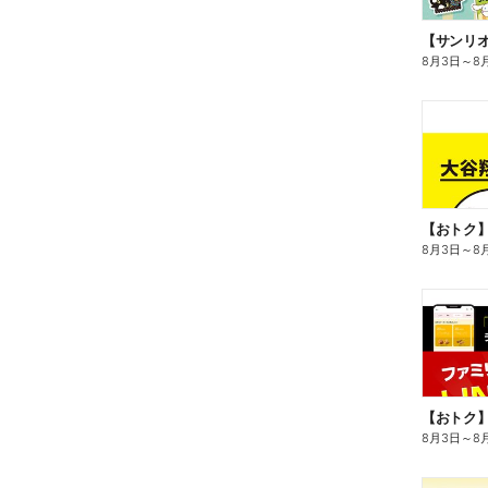
8月3日
～
8
8月3日
～
8
8月3日
～
8