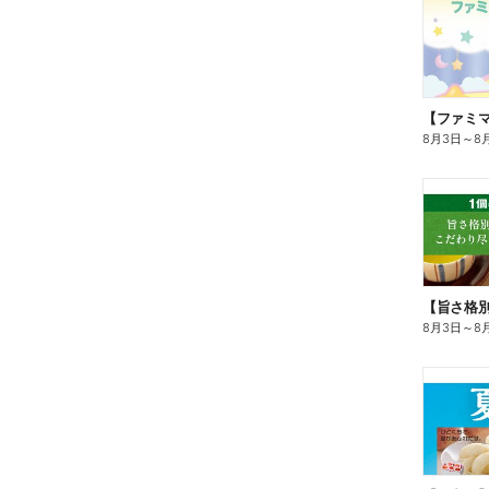
8月3日
～
8
8月3日
～
8