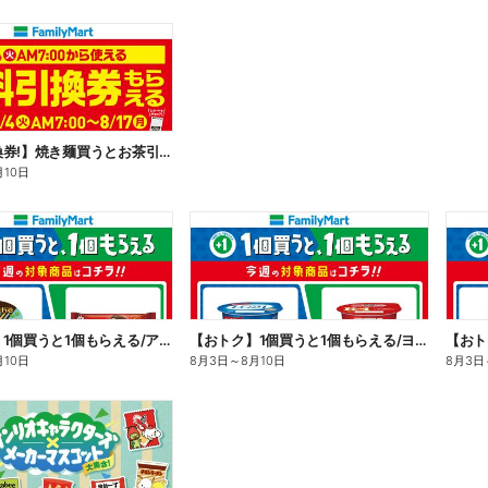
【無料引換券!】焼き麺買うとお茶引換券貰える!
月10日
【おトク】1個買うと1個もらえる/アイス
【おトク】1個買うと1個もらえる/ヨーグルト
【おト
月10日
8月3日
～
8月10日
8月3日