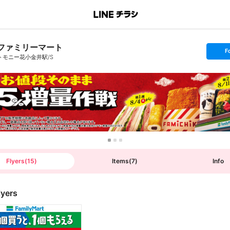
ファミリーマート
s
F
e
トモニー花小金井駅/S
t
f
o
l
l
o
w
Flyers
(
15
)
Items
(
7
)
Info
lyers