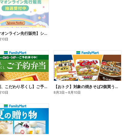
【ファミマオンライン先行販売】シルバニアファミリー
月10日
【旨さ格別、こだわり尽くし】ご予約弁当
【おトク】対象の焼きそば2個買うと100円引き!
月10日
8月3日
～
8月10日