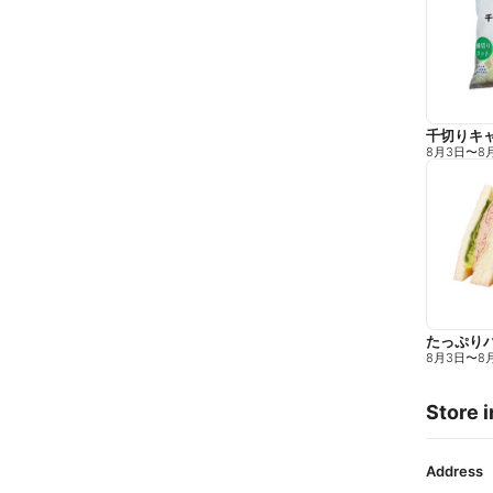
千切りキ
8月3日
〜
8
たっぷり
8月3日
〜
8
Store i
Address