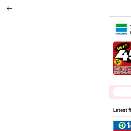
LINEチラシ
B
r
a
n
c
h
T
o
p
Latest f