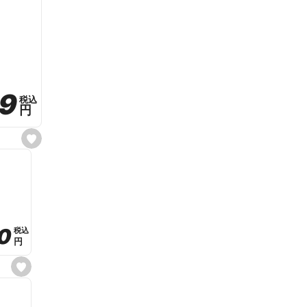
59
59
税込
税込
円
円
s
e
t
f
a
v
o
r
i
t
0
0
税込
税込
e
円
円
s
e
t
f
a