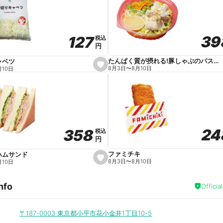
v
o
r
i
t
39
39
127
127
e
税込
税込
円
円
たんぱく質が摂れる!豚しゃぶのパスタサラダ
ャベツ
s
8月3日
〜
8月10日
月10日
e
t
f
a
v
o
r
i
t
24
24
358
358
e
税込
税込
円
円
ファミチキ
ハムサンド
s
8月3日
〜
8月10日
月10日
e
t
f
nfo
a
Officia
v
o
r
i
〒187-0003
東京都小平市花小金井1丁目10-5
t