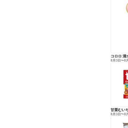
コロロ 清
8月3日
〜
8
甘栗むい
8月3日
〜
8