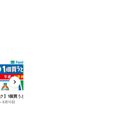
t
x
e
n
ク】1個買うと1個もらえる/麦茶
～
8月10日