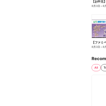
【お中元
8月3日
～
8
8月3日
～
8
Recom
All
T