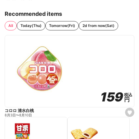
Recommended items
All
Today(Thu)
Tomorrow(Fri)
2d from now(Sat)
159
159
税込
税込
円
円
コロロ 清水白桃
s
8月3日
〜
8月10日
e
t
f
a
v
o