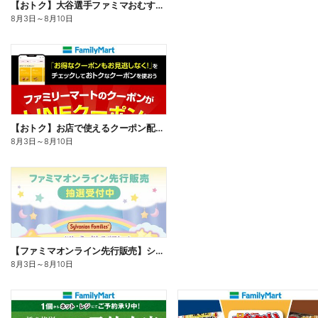
【おトク】大谷選手ファミマおむすび割
8月3日
～
8月10日
【おトク】お店で使えるクーポン配信中
8月3日
～
8月10日
【ファミマオンライン先行販売】シルバニアファミリー
8月3日
～
8月10日