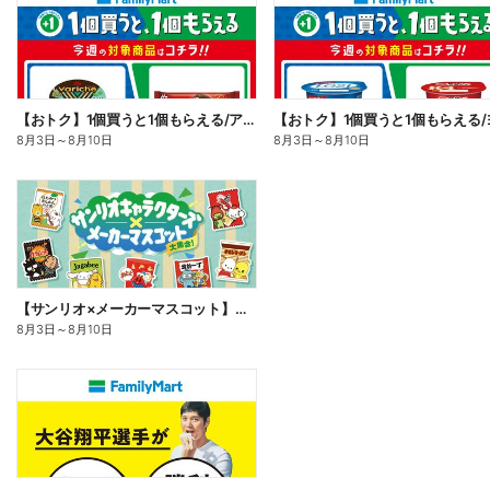
【おトク】1個買うと1個もらえる/アイス
8月3日
～
8月10日
8月3日
～
8月10日
【サンリオ×メーカーマスコット】オリジナルグッズ貰える!
8月3日
～
8月10日