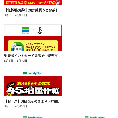
【無料引換券!】焼き麺買うとお茶引換券貰える!
8月3日
～
8月10日
楽天ポイントカード提示で、楽天市場でのお買い物がおトクに!
8月3日
～
8月10日
【おトク】お値段そのまま!45%増量作戦!
8月3日
～
8月10日