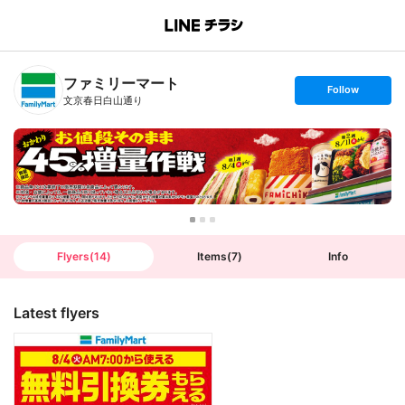
B
r
a
n
ファミリーマート
c
s
Follow
h
e
文京春日白山通り
T
t
o
f
p
o
l
l
o
w
Flyers
(
14
)
Items
(
7
)
Info
Latest flyers