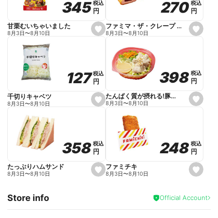
270
270
345
345
税込
税込
税込
税込
r
円
円
円
円
i
t
e
ファミマ・ザ・クレープ 生チョコ
甘栗むいちゃいました
s
s
8月3日
〜
8月10日
8月3日
〜
8月10日
e
e
t
t
f
f
a
a
v
v
o
o
398
398
127
127
税込
税込
税込
税込
r
r
円
円
円
円
i
i
t
t
e
e
たんぱく質が摂れる!豚しゃぶのパスタサラダ
千切りキャベツ
s
s
8月3日
〜
8月10日
8月3日
〜
8月10日
e
e
t
t
f
f
a
a
v
v
o
o
248
248
358
358
税込
税込
税込
税込
r
r
円
円
円
円
i
i
t
t
e
e
ファミチキ
たっぷりハムサンド
s
s
8月3日
〜
8月10日
8月3日
〜
8月10日
e
e
t
t
f
f
Store info
a
a
Official Account
v
v
o
o
r
r