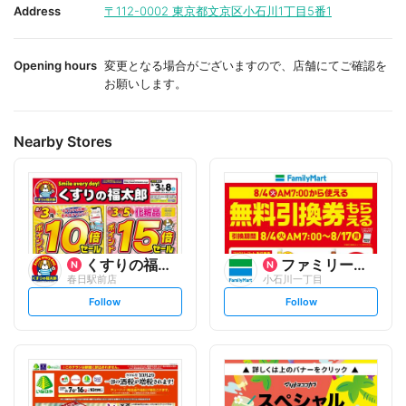
i
i
Address
〒112-0002
東京都文京区小石川1丁目5番1
t
t
e
e
Opening hours
変更となる場合がございますので、店舗にてご確認を
お願いします。
Nearby Stores
くすりの福太郎
ファミリーマート
春日駅前店
小石川一丁目
s
s
Follow
Follow
e
e
t
t
f
f
o
o
l
l
l
l
o
o
w
w