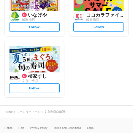
いなげや
ココカラファイン
飯田橋店
飯田橋店
s
s
Follow
Follow
e
e
t
t
f
f
o
o
l
l
l
l
o
o
w
w
柿家すし
文京中央店
s
Follow
e
t
f
o
l
l
o
Home
ファミリーマート
文京春日白山通り
w
Notice
Help
Privacy Policy
Terms and Conditions
Login