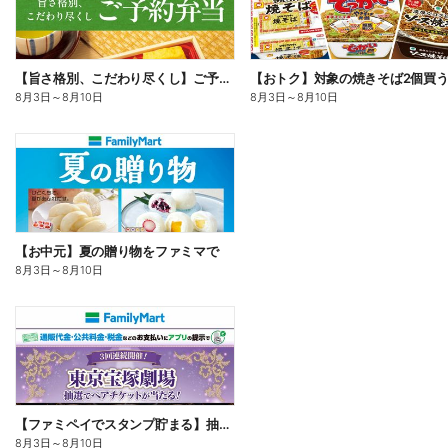
【旨さ格別、こだわり尽くし】ご予約弁当
8月3日
～
8月10日
8月3日
～
8月10日
【お中元】夏の贈り物をファミマで
8月3日
～
8月10日
【ファミペイでスタンプ貯まる】抽選でペアチケットが当たる!
8月3日
～
8月10日