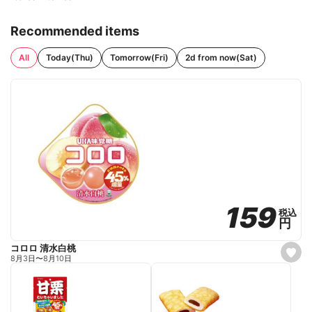
Recommended items
All
Today(Thu)
Tomorrow(Fri)
2d from now(Sat)
159
159
税込
税込
円
円
コロロ 清水白桃
s
8月3日
〜
8月10日
e
t
f
a
v
o