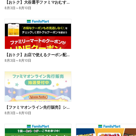
【おトク】大谷選手ファミマおむすび割
8月3日
～
8月10日
【おトク】お店で使えるクーポン配信中
8月3日
～
8月10日
【ファミマオンライン先行販売】シルバニアファミリー
8月3日
～
8月10日