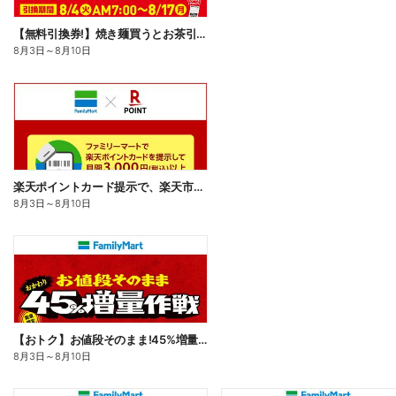
【無料引換券!】焼き麺買うとお茶引換券貰える!
8月3日
～
8月10日
楽天ポイントカード提示で、楽天市場でのお買い物がおトクに!
8月3日
～
8月10日
【おトク】お値段そのまま!45%増量作戦!
8月3日
～
8月10日