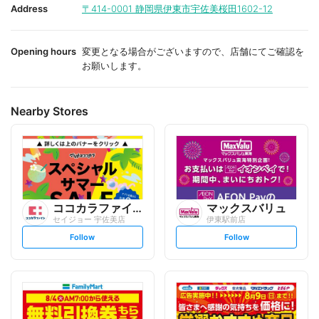
i
i
Address
〒414-0001
静岡県伊東市宇佐美桜田1602-12
t
t
e
e
Opening hours
変更となる場合がございますので、店舗にてご確認を
お願いします。
Nearby Stores
ココカラファイン
マックスバリュ
セイジョー 宇佐美店
伊東駅前店
s
s
Follow
Follow
e
e
t
t
f
f
o
o
l
l
l
l
o
o
w
w