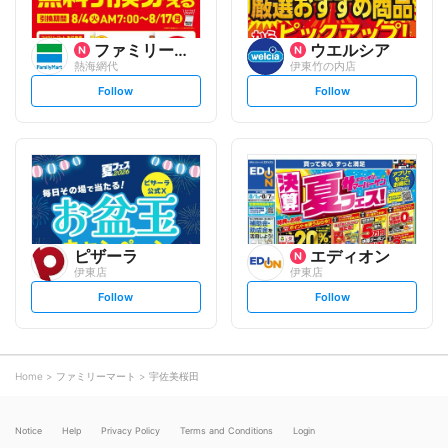
ファミリーマート
ウエルシア
熱海網代
伊東竹の内店
s
s
Follow
Follow
e
e
t
t
f
f
o
o
l
l
l
l
o
o
w
w
ピザーラ
エディオン
伊東店
伊東店
s
s
Follow
Follow
e
e
t
t
f
f
o
o
l
l
l
l
o
o
Home
ファミリーマート
宇佐美桜田
w
w
Notice
Help
Privacy Policy
Terms and Conditions
Login