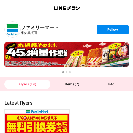
B
r
a
n
ファミリーマート
c
s
Follow
h
e
宇佐美桜田
T
t
o
f
p
o
l
l
o
w
Flyers
(
14
)
Items
(
7
)
Info
Latest flyers