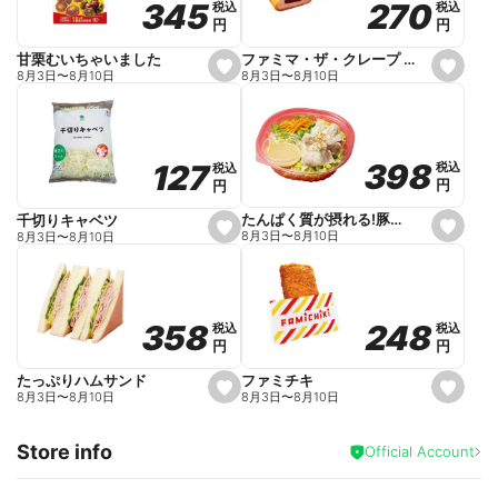
270
270
345
345
税込
税込
税込
税込
r
円
円
円
円
i
t
e
ファミマ・ザ・クレープ 生チョコ
甘栗むいちゃいました
s
s
8月3日
〜
8月10日
8月3日
〜
8月10日
e
e
t
t
f
f
a
a
v
v
o
o
398
398
127
127
税込
税込
税込
税込
r
r
円
円
円
円
i
i
t
t
e
e
たんぱく質が摂れる!豚しゃぶのパスタサラダ
千切りキャベツ
s
s
8月3日
〜
8月10日
8月3日
〜
8月10日
e
e
t
t
f
f
a
a
v
v
o
o
248
248
358
358
税込
税込
税込
税込
r
r
円
円
円
円
i
i
t
t
e
e
ファミチキ
たっぷりハムサンド
s
s
8月3日
〜
8月10日
8月3日
〜
8月10日
e
e
t
t
f
f
Store info
a
a
Official Account
v
v
o
o
r
r