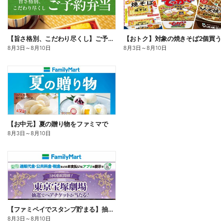
【旨さ格別、こだわり尽くし】ご予約弁当
8月3日
～
8月10日
8月3日
～
8月10日
【お中元】夏の贈り物をファミマで
8月3日
～
8月10日
【ファミペイでスタンプ貯まる】抽選でペアチケットが当たる!
8月3日
～
8月10日