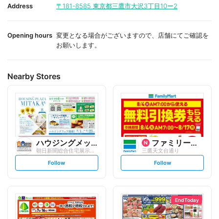
i
i
Address
〒181-8585
東京都三鷹市大沢3丁目10ー2
t
t
e
e
Opening hours
変更となる場合がございますので、店舗にてご確認を
お願いします。
Nearby Stores
ハウジングメッセ
ファミリーマート
朝日新聞総合住宅展示場ハウジングプラザ三...
三鷹天文台通り
s
s
Follow
Follow
e
e
t
t
f
f
o
o
l
l
l
l
o
o
End Today
w
w