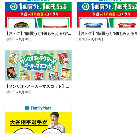
【おトク】1個買うと1個もらえる/アイス
8月3日
～
8月10日
8月3日
～
8月10日
【サンリオ×メーカーマスコット】オリジナルグッズ貰える!
8月3日
～
8月10日