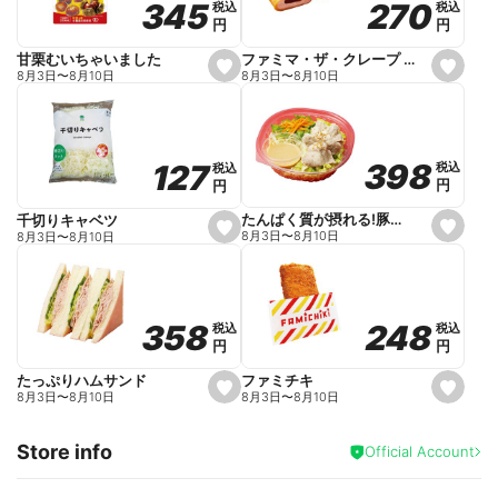
270
270
345
345
税込
税込
税込
税込
r
円
円
円
円
i
t
e
ファミマ・ザ・クレープ 生チョコ
甘栗むいちゃいました
s
s
8月3日
〜
8月10日
8月3日
〜
8月10日
e
e
t
t
f
f
a
a
v
v
o
o
398
398
127
127
税込
税込
税込
税込
r
r
円
円
円
円
i
i
t
t
e
e
たんぱく質が摂れる!豚しゃぶのパスタサラダ
千切りキャベツ
s
s
8月3日
〜
8月10日
8月3日
〜
8月10日
e
e
t
t
f
f
a
a
v
v
o
o
248
248
358
358
税込
税込
税込
税込
r
r
円
円
円
円
i
i
t
t
e
e
ファミチキ
たっぷりハムサンド
s
s
8月3日
〜
8月10日
8月3日
〜
8月10日
e
e
t
t
f
f
Store info
a
a
Official Account
v
v
o
o
r
r