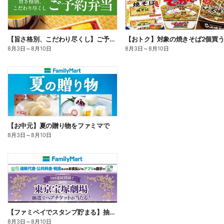
【旨さ格別、こだわり尽くし】ご予約弁当
8月3日
～
8月10日
8月3日
～
8月10日
【お中元】夏の贈り物をファミマで
8月3日
～
8月10日
【ファミペイでスタンプ貯まる】抽選でペアチケットが当たる!
8月3日
～
8月10日