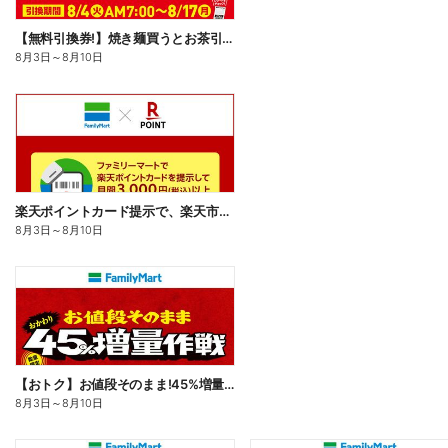
【無料引換券!】焼き麺買うとお茶引換券貰える!
8月3日
～
8月10日
楽天ポイントカード提示で、楽天市場でのお買い物がおトクに!
8月3日
～
8月10日
【おトク】お値段そのまま!45%増量作戦!
8月3日
～
8月10日