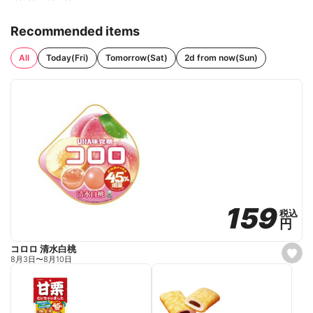
Recommended items
All
Today(Fri)
Tomorrow(Sat)
2d from now(Sun)
159
159
税込
税込
円
円
コロロ 清水白桃
s
8月3日
〜
8月10日
e
t
f
a
v
o