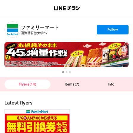
B
r
a
n
ファミリーマート
c
s
Follow
h
e
国際基督教大学/S
T
t
o
f
p
o
l
l
o
w
Flyers
(
14
)
Items
(
7
)
Info
Latest flyers