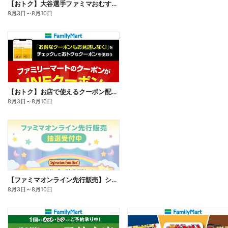
【おトク】大谷選手ファミマおむすび割
8月3日
～
8月10日
【おトク】お店で使えるクーポン配信中
8月3日
～
8月10日
【ファミマオンライン先行販売】シルバニアファミリー
8月3日
～
8月10日