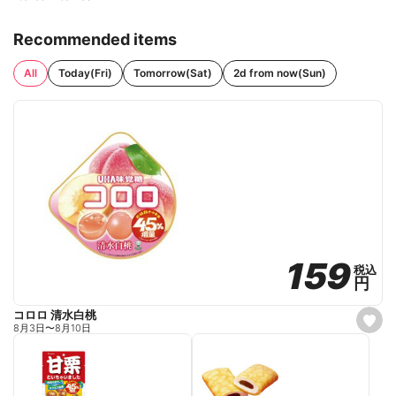
Recommended items
All
Today(Fri)
Tomorrow(Sat)
2d from now(Sun)
159
159
税込
税込
円
円
コロロ 清水白桃
s
8月3日
〜
8月10日
e
t
f
a
v
o