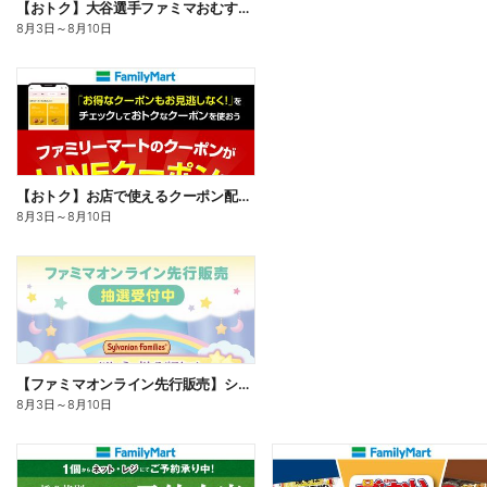
【おトク】大谷選手ファミマおむすび割
8月3日
～
8月10日
【おトク】お店で使えるクーポン配信中
8月3日
～
8月10日
【ファミマオンライン先行販売】シルバニアファミリー
8月3日
～
8月10日