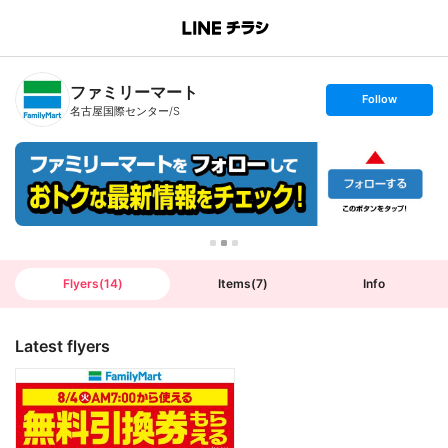
B
r
a
n
ファミリーマート
c
s
Follow
h
e
名古屋国際センター/S
T
t
o
f
p
o
l
l
o
w
Flyers
(
14
)
Items
(
7
)
Info
Latest flyers