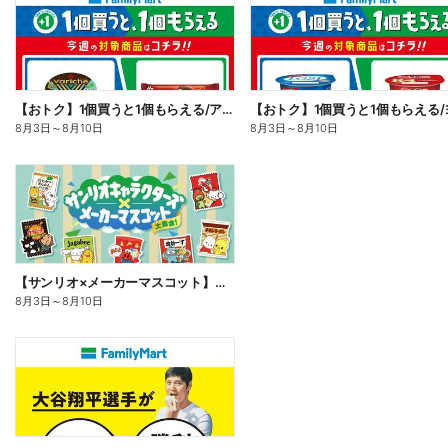
【おトク】1個買うと1個もらえる/アイス
8月3日
～
8月10日
8月3日
～
8月10日
【サンリオ×メーカーマスコット】オリジナルグッズ貰える!
8月3日
～
8月10日