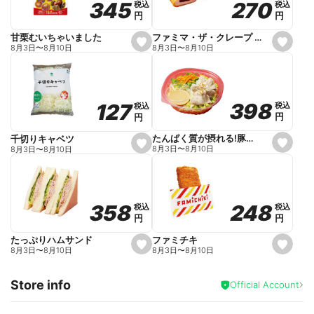
270
270
345
345
税込
税込
税込
税込
r
円
円
円
円
i
t
e
ファミマ・ザ・クレープ 生チョコ
甘栗むいちゃいました
s
s
8月3日
〜
8月10日
8月3日
〜
8月10日
e
e
t
t
f
f
a
a
v
v
o
o
398
398
127
127
税込
税込
税込
税込
r
r
円
円
円
円
i
i
t
t
e
e
たんぱく質が摂れる!豚しゃぶのパスタサラダ
千切りキャベツ
s
s
8月3日
〜
8月10日
8月3日
〜
8月10日
e
e
t
t
f
f
a
a
v
v
o
o
248
248
358
358
税込
税込
税込
税込
r
r
円
円
円
円
i
i
t
t
e
e
ファミチキ
たっぷりハムサンド
s
s
8月3日
〜
8月10日
8月3日
〜
8月10日
e
e
t
t
f
f
Store info
a
a
Official Account
v
v
o
o
r
r