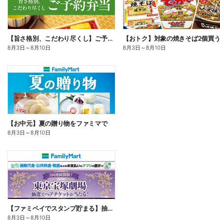
【旨さ格別、こだわり尽くし】ご予約弁当
8月3日
～
8月10日
8月3日
～
8月10日
【お中元】夏の贈り物をファミマで
8月3日
～
8月10日
【ファミペイでスタンプ貯まる】抽選でペアチケットが当たる!
8月3日
～
8月10日