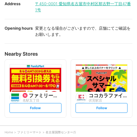
i
i
Address
〒450-0001
愛知県名古屋市中村区那古野一丁目47番
t
t
1号
e
e
Opening hours
変更となる場合がございますので、店舗にてご確認を
お願いします。
Nearby Stores
ファミリーマート
ココカラファイン
名駅五丁目
伏見駅店
s
s
Follow
Follow
e
e
t
t
f
f
o
o
l
l
l
l
o
o
Home
ファミリーマート
名古屋国際センター/S
w
w