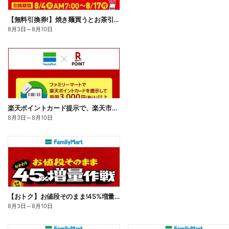
【無料引換券!】焼き麺買うとお茶引換券貰える!
8月3日
～
8月10日
楽天ポイントカード提示で、楽天市場でのお買い物がおトクに!
8月3日
～
8月10日
【おトク】お値段そのまま!45%増量作戦!
8月3日
～
8月10日