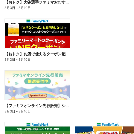
【おトク】大谷選手ファミマおむすび割
8月3日
～
8月10日
【おトク】お店で使えるクーポン配信中
8月3日
～
8月10日
【ファミマオンライン先行販売】シルバニアファミリー
8月3日
～
8月10日