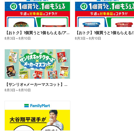
【おトク】1個買うと1個もらえる/アイス
8月3日
～
8月10日
8月3日
～
8月10日
【サンリオ×メーカーマスコット】オリジナルグッズ貰える!
8月3日
～
8月10日