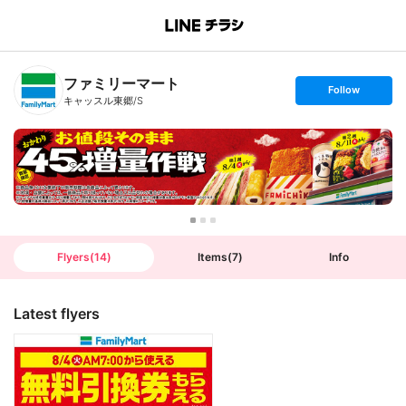
B
r
a
n
ファミリーマート
c
s
Follow
h
e
キャッスル東郷/S
T
t
o
f
p
o
l
l
o
w
Flyers
(
14
)
Items
(
7
)
Info
Latest flyers