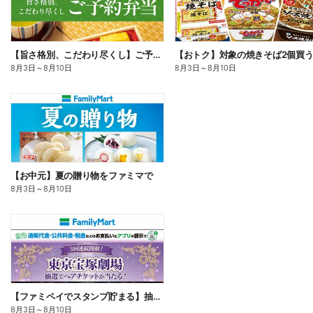
【旨さ格別、こだわり尽くし】ご予約弁当
8月3日
～
8月10日
8月3日
～
8月10日
【お中元】夏の贈り物をファミマで
8月3日
～
8月10日
【ファミペイでスタンプ貯まる】抽選でペアチケットが当たる!
8月3日
～
8月10日