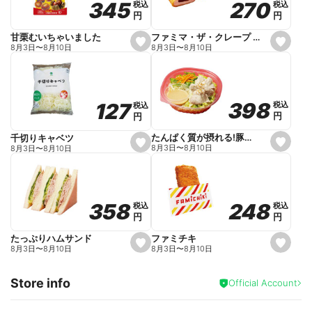
270
270
345
345
税込
税込
税込
税込
r
円
円
円
円
i
t
e
ファミマ・ザ・クレープ 生チョコ
甘栗むいちゃいました
s
s
8月3日
〜
8月10日
8月3日
〜
8月10日
e
e
t
t
f
f
a
a
v
v
o
o
398
398
127
127
税込
税込
税込
税込
r
r
円
円
円
円
i
i
t
t
e
e
たんぱく質が摂れる!豚しゃぶのパスタサラダ
千切りキャベツ
s
s
8月3日
〜
8月10日
8月3日
〜
8月10日
e
e
t
t
f
f
a
a
v
v
o
o
248
248
358
358
税込
税込
税込
税込
r
r
円
円
円
円
i
i
t
t
e
e
ファミチキ
たっぷりハムサンド
s
s
8月3日
〜
8月10日
8月3日
〜
8月10日
e
e
t
t
f
f
Store info
a
a
Official Account
v
v
o
o
r
r