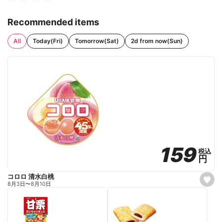
Recommended items
All
Today(Fri)
Tomorrow(Sat)
2d from now(Sun)
159
159
税込
税込
円
円
コロロ 清水白桃
s
8月3日
〜
8月10日
e
t
f
a
v
o