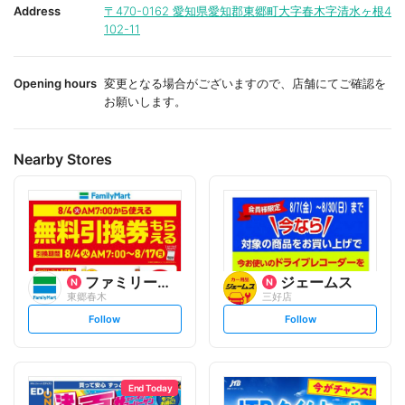
i
i
Address
〒470-0162
愛知県愛知郡東郷町大字春木字清水ヶ根4
t
t
102-11
e
e
Opening hours
変更となる場合がございますので、店舗にてご確認を
お願いします。
Nearby Stores
ファミリーマート
ジェームス
東郷春木
三好店
s
s
Follow
Follow
e
e
t
t
f
f
o
o
l
l
l
l
o
o
End Today
w
w