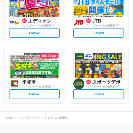
エディオン
JTB
ららぽーと愛知東郷店
ららぽーと愛知東郷店
s
s
Follow
Follow
e
e
t
t
f
f
o
o
l
l
l
l
o
o
End Today
w
w
平和堂
スポーツデポ
ららぽーと愛知東郷店
ららぽーと愛知東郷店
s
s
Follow
Follow
e
e
t
t
f
f
o
o
l
l
l
l
o
o
Home
ファミリーマート
キャッスル東郷/S
w
w