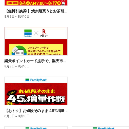
【無料引換券!】焼き麺買うとお茶引換券貰える!
8月3日
～
8月10日
楽天ポイントカード提示で、楽天市場でのお買い物がおトクに!
8月3日
～
8月10日
【おトク】お値段そのまま!45%増量作戦!
8月3日
～
8月10日