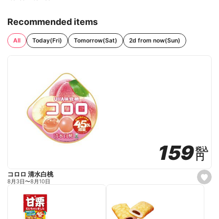
Recommended items
All
Today(Fri)
Tomorrow(Sat)
2d from now(Sun)
159
159
税込
税込
円
円
コロロ 清水白桃
s
8月3日
〜
8月10日
e
t
f
a
v
o