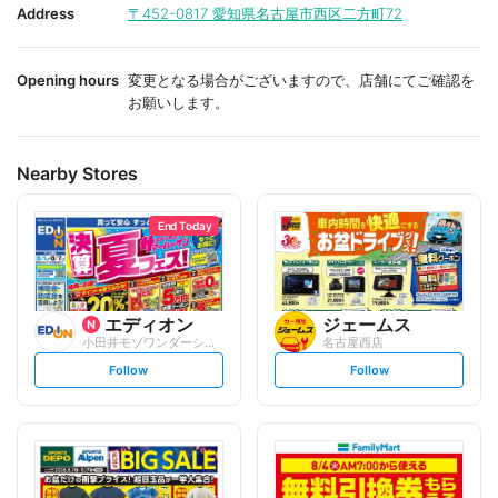
i
i
Address
〒452-0817
愛知県名古屋市西区二方町72
t
t
e
e
Opening hours
変更となる場合がございますので、店舗にてご確認を
お願いします。
Nearby Stores
End Today
エディオン
ジェームス
小田井モゾワンダーシティ店
名古屋西店
s
s
Follow
Follow
e
e
t
t
f
f
o
o
l
l
l
l
o
o
w
w