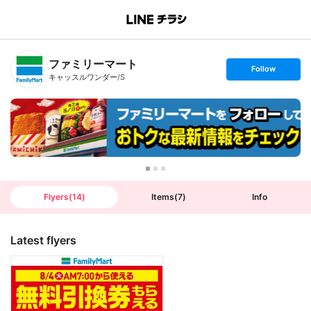
B
r
a
n
ファミリーマート
c
s
Follow
h
e
キャッスルワンダー/S
T
t
o
f
p
o
l
l
o
w
Flyers
(
14
)
Items
(
7
)
Info
Latest flyers