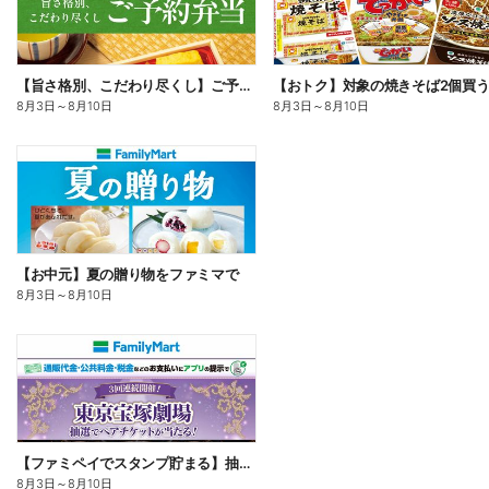
【旨さ格別、こだわり尽くし】ご予約弁当
8月3日
～
8月10日
8月3日
～
8月10日
【お中元】夏の贈り物をファミマで
8月3日
～
8月10日
【ファミペイでスタンプ貯まる】抽選でペアチケットが当たる!
8月3日
～
8月10日