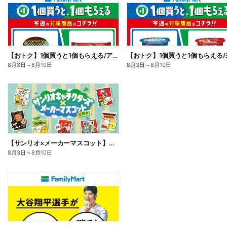
【おトク】1個買うと1個もらえる/アイス
8月3日
～
8月10日
8月3日
～
8月10日
【サンリオ×メーカーマスコット】オリジナルグッズ貰える!
8月3日
～
8月10日