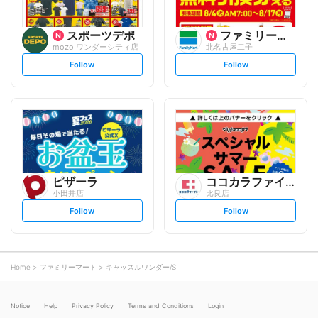
スポーツデポ
ファミリーマート
mozo ワンダーシティ店
北名古屋二子
s
s
Follow
Follow
e
e
t
t
f
f
o
o
l
l
l
l
o
o
w
w
ピザーラ
ココカラファイン
小田井店
比良店
s
s
Follow
Follow
e
e
t
t
f
f
o
o
l
l
l
l
o
o
Home
ファミリーマート
キャッスルワンダー/S
w
w
Notice
Help
Privacy Policy
Terms and Conditions
Login