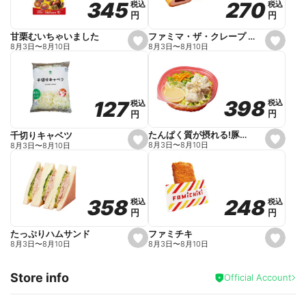
270
270
345
345
税込
税込
税込
税込
r
円
円
円
円
i
t
e
ファミマ・ザ・クレープ 生チョコ
甘栗むいちゃいました
s
s
8月3日
〜
8月10日
8月3日
〜
8月10日
e
e
t
t
f
f
a
a
v
v
o
o
398
398
127
127
税込
税込
税込
税込
r
r
円
円
円
円
i
i
t
t
e
e
たんぱく質が摂れる!豚しゃぶのパスタサラダ
千切りキャベツ
s
s
8月3日
〜
8月10日
8月3日
〜
8月10日
e
e
t
t
f
f
a
a
v
v
o
o
248
248
358
358
税込
税込
税込
税込
r
r
円
円
円
円
i
i
t
t
e
e
ファミチキ
たっぷりハムサンド
s
s
8月3日
〜
8月10日
8月3日
〜
8月10日
e
e
t
t
f
f
Store info
a
a
Official Account
v
v
o
o
r
r