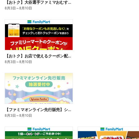
【おトク】大谷選手ファミマおむすび割
8月3日
～
8月10日
【おトク】お店で使えるクーポン配信中
8月3日
～
8月10日
【ファミマオンライン先行販売】シルバニアファミリー
8月3日
～
8月10日