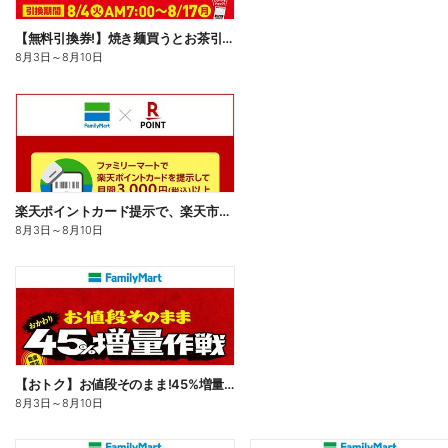
【無料引換券!】焼き麺買うとお茶引換券貰える!
8月3日
～
8月10日
楽天ポイントカード提示で、楽天市場でのお買い物がおトクに!
8月3日
～
8月10日
【おトク】お値段そのまま!45%増量作戦!
8月3日
～
8月10日