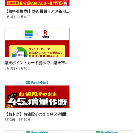
【無料引換券!】焼き麺買うとお茶引換券貰える!
8月3日
～
8月10日
楽天ポイントカード提示で、楽天市場でのお買い物がおトクに!
8月3日
～
8月10日
【おトク】お値段そのまま!45%増量作戦!
8月3日
～
8月10日