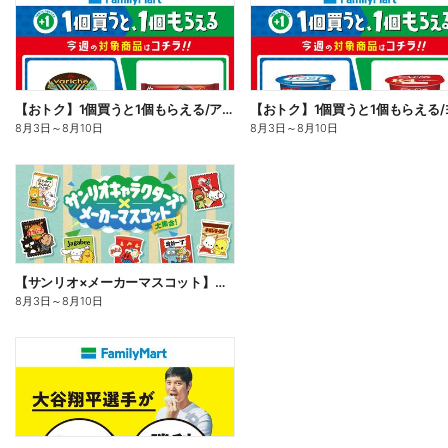
【おトク】1個買うと1個もらえる/アイス
8月3日
～
8月10日
8月3日
～
8月10日
【サンリオ×メーカーマスコット】オリジナルグッズ貰える!
8月3日
～
8月10日