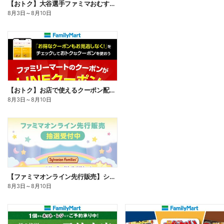
【おトク】大谷選手ファミマおむすび割
8月3日
～
8月10日
【おトク】お店で使えるクーポン配信中
8月3日
～
8月10日
【ファミマオンライン先行販売】シルバニアファミリー
8月3日
～
8月10日