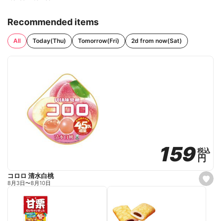
Recommended items
All
Today(Thu)
Tomorrow(Fri)
2d from now(Sat)
159
159
税込
税込
円
円
コロロ 清水白桃
s
8月3日
〜
8月10日
e
t
f
a
v
o