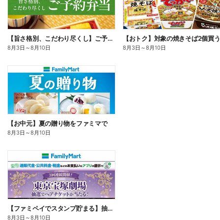
【旨さ格別、こだわり尽くし】ご予約弁当
8月3日
～
8月10日
8月3日
～
8月10日
【お中元】夏の贈り物をファミマで
8月3日
～
8月10日
【ファミペイでスタンプ貯まる】抽選でペアチケットが当たる!
8月3日
～
8月10日