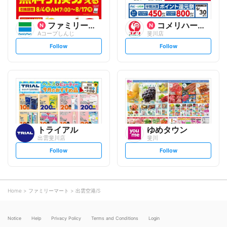
ファミリーマート
コメリハード&グリーン
Aコープしんじ
斐川店
s
s
Follow
Follow
e
e
t
t
f
f
o
o
l
l
l
l
o
o
w
w
トライアル
ゆめタウン
出雲斐川店
斐川
s
s
Follow
Follow
e
e
t
t
f
f
o
o
l
l
l
l
o
o
Home
ファミリーマート
出雲空港/S
w
w
Notice
Help
Privacy Policy
Terms and Conditions
Login