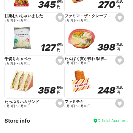
270
270
345
345
税込
税込
税込
税込
r
円
円
円
円
i
t
e
ファミマ・ザ・クレープ 生チョコ
甘栗むいちゃいました
s
s
8月3日
〜
8月10日
8月3日
〜
8月10日
e
e
t
t
f
f
a
a
v
v
o
o
398
398
127
127
税込
税込
税込
税込
r
r
円
円
円
円
i
i
t
t
e
e
たんぱく質が摂れる!豚しゃぶのパスタサラダ
千切りキャベツ
s
s
8月3日
〜
8月10日
8月3日
〜
8月10日
e
e
t
t
f
f
a
a
v
v
o
o
248
248
358
358
税込
税込
税込
税込
r
r
円
円
円
円
i
i
t
t
e
e
ファミチキ
たっぷりハムサンド
s
s
8月3日
〜
8月10日
8月3日
〜
8月10日
e
e
t
t
f
f
Store info
a
a
Official Account
v
v
o
o
r
r