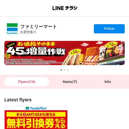
B
r
a
n
ファミリーマート
c
s
Follow
h
e
出雲空港/S
T
t
o
f
p
o
l
l
o
w
Flyers
(
14
)
Items
(
7
)
Info
Latest flyers