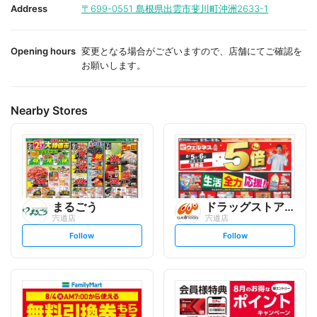
i
i
Address
〒699-0551
島根県出雲市斐川町沖洲2633-1
t
t
e
e
Opening hours
変更となる場合がございますので、店舗にてご確認を
お願いします。
Nearby Stores
まるごう
ドラッグストアウェルネス
宍道店
宍道店
s
s
Follow
Follow
e
e
t
t
f
f
o
o
l
l
l
l
o
o
w
w