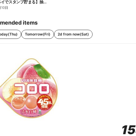
【ファミペイでスタンプ貯まる】抽選でペアチケットが当たる!
月10日
mended items
oday(Thu)
Tomorrow(Fri)
2d from now(Sat)
1
1