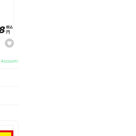
a
v
o
r
i
t
8
8
e
税込
税込
円
円
s
e
t
f
a
l Account
v
o
r
i
t
e