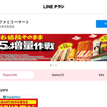
ファミリーマート
s
F
e
茨木沢良宜浜
t
f
o
l
l
o
w
Flyers
(
14
)
Items
(
7
)
Info
lyers