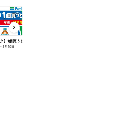
t
x
e
n
ク】1個買うと1個もらえる/麦茶
～
8月10日