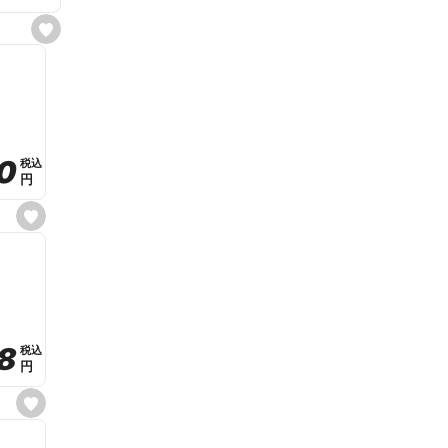
s
e
t
f
a
v
o
r
i
t
0
0
税込
税込
e
円
円
s
e
t
f
a
v
o
r
i
t
8
8
e
税込
税込
円
円
s
e
t
f