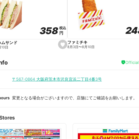
a
v
o
r
i
t
24
24
358
358
e
税込
税込
円
円
ファミチキ
ハムサンド
s
8月3日
〜
8月10日
月10日
e
t
f
nfo
a
Officia
v
o
r
i
〒567-0864
大阪府茨木市沢良宜浜二丁目4番3号
t
e
hours
変更となる場合がございますので、店舗にてご確認をお願いします。
Stores