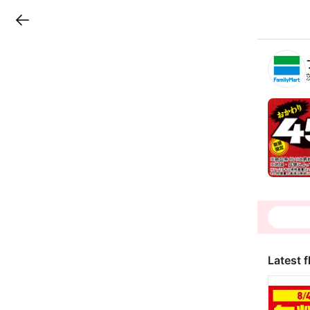
LINEチラシ
B
r
a
n
c
h
T
o
p
Latest f