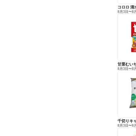
コロロ 清
8月3日
〜
8
甘栗むい
8月3日
〜
8
千切りキ
8月3日
〜
8