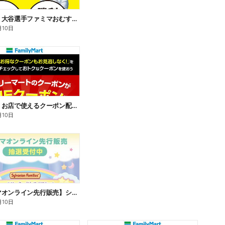
【おトク】大谷選手ファミマおむすび割
月10日
【おトク】お店で使えるクーポン配信中
月10日
【ファミマオンライン先行販売】シルバニアファミリー
月10日