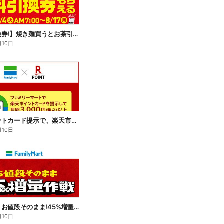
【無料引換券!】焼き麺買うとお茶引換券貰える!
月10日
楽天ポイントカード提示で、楽天市場でのお買い物がおトクに!
月10日
【おトク】お値段そのまま!45%増量作戦!
月10日