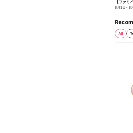
8月3日
～
8
Recom
All
T