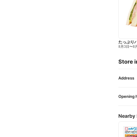
たっぷり
8月3日
〜
8
Store i
Address
Opening 
Nearby 