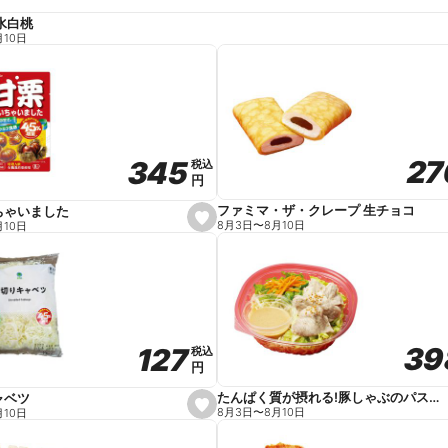
水白桃
月10日
27
27
345
345
税込
税込
円
円
ファミマ・ザ・クレープ 生チョコ
ちゃいました
s
8月3日
〜
8月10日
月10日
e
t
f
a
v
o
r
i
t
39
39
127
127
e
税込
税込
円
円
たんぱく質が摂れる!豚しゃぶのパスタサラダ
ャベツ
s
8月3日
〜
8月10日
月10日
e
t
f