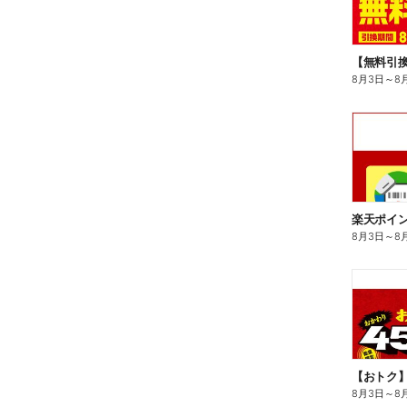
8月3日
～
8
8月3日
～
8
8月3日
～
8