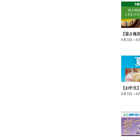
8月3日
～
8
【お中元
8月3日
～
8