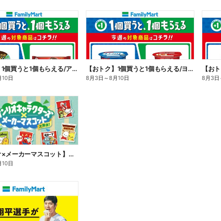
【おトク】1個買うと1個もらえる/アイス
【おトク】1個買うと1個もらえる/ヨーグルト
【おト
月10日
8月3日
～
8月10日
8月3日
【サンリオ×メーカーマスコット】オリジナルグッズ貰える!
月10日