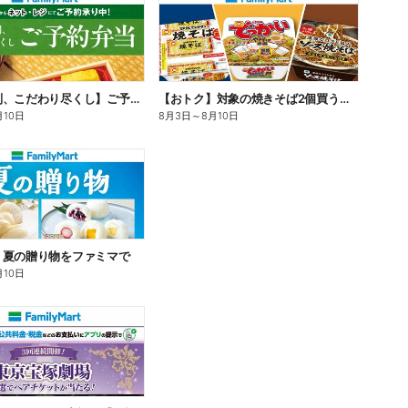
【旨さ格別、こだわり尽くし】ご予約弁当
【おトク】対象の焼きそば2個買うと100円引き!
月10日
8月3日
～
8月10日
】夏の贈り物をファミマで
月10日