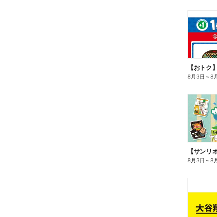
8月3日
～
8
8月3日
～
8