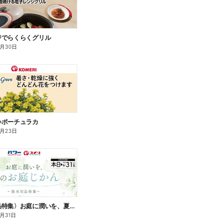
ジでらくらくグリル
9月30日
いポーチュラカ
8月23日
〈散水用品特集〉お庭に潤いを、夏のお庭じかん
8月31日