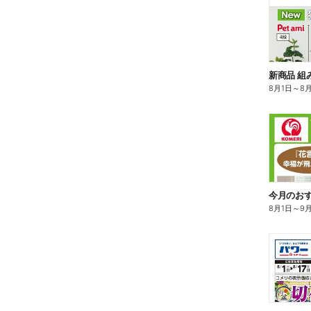
8月1日
～
8
今月のお
8月1日
～
9