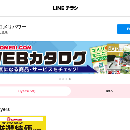
コメリパワー
s
F
e
山鹿店
t
f
o
l
l
o
w
Flyers
(
59
)
Info
lyers