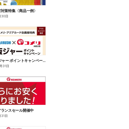
害対策特集〈商品一例〉
月30日
象印 炊飯ジャー ポイントキャンペーン
2月31日
アランスセール開催中
月31日