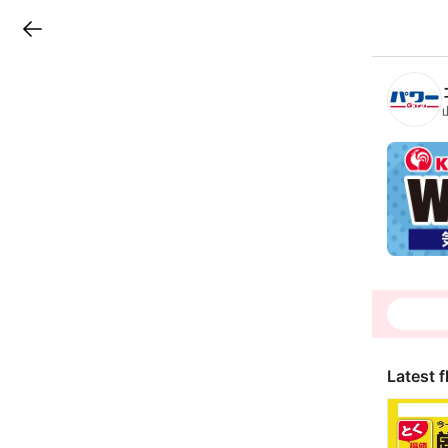
LINEチラシ
B
r
a
n
c
h
T
o
p
Latest f