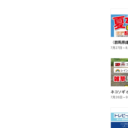
〈群馬県
7月27日
～
8
ネコソギ 
7月26日
～