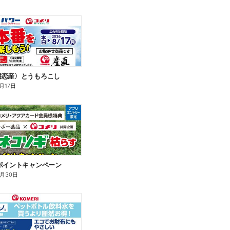
嬬恋産〉とうもろこし
月17日
ポイントキャンペーン
9月30日