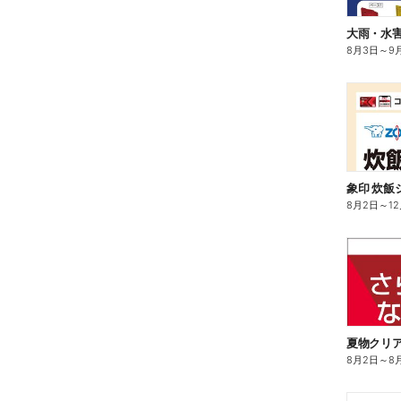
大雨・水
8月3日
～
9
8月2日
～
1
夏物クリ
8月2日
～
8