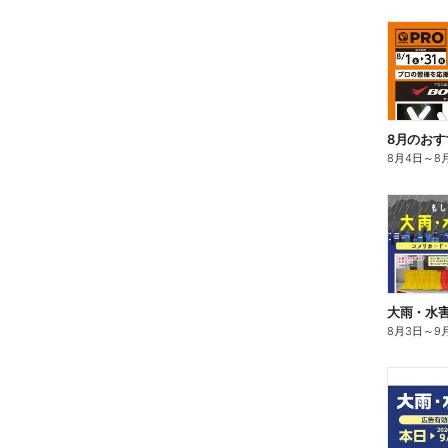
8月のおす
8月4日
～
8
大雨・水
8月3日
～
9