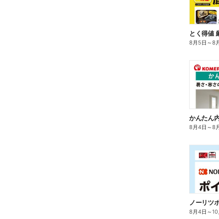
とく得値 
8月5日
～
8
かんたん内
8月4日
～
8
ノーリツ
8月4日
～
1