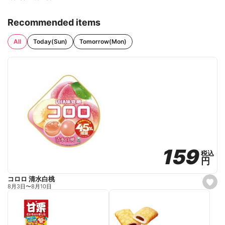
Recommended items
All
Today(Sun)
Tomorrow(Mon)
159
159
税込
税込
円
円
コロロ 清水白桃
s
8月3日
〜
8月10日
e
t
f
a
v
o