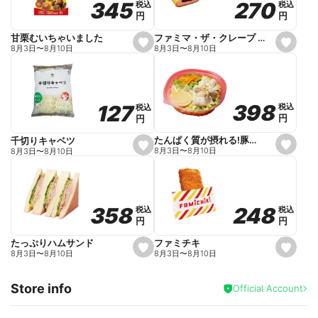
270
270
345
345
税込
税込
税込
税込
r
円
円
円
円
i
t
e
ファミマ・ザ・クレープ 生チョコ
甘栗むいちゃいました
s
s
8月3日
〜
8月10日
8月3日
〜
8月10日
e
e
t
t
f
f
a
a
v
v
o
o
398
398
127
127
税込
税込
税込
税込
r
r
円
円
円
円
i
i
t
t
e
e
たんぱく質が摂れる!豚しゃぶのパスタサラダ
千切りキャベツ
s
s
8月3日
〜
8月10日
8月3日
〜
8月10日
e
e
t
t
f
f
a
a
v
v
o
o
248
248
358
358
税込
税込
税込
税込
r
r
円
円
円
円
i
i
t
t
e
e
ファミチキ
たっぷりハムサンド
s
s
8月3日
〜
8月10日
8月3日
〜
8月10日
e
e
t
t
f
f
Store info
a
a
Official Account
v
v
o
o
r
r