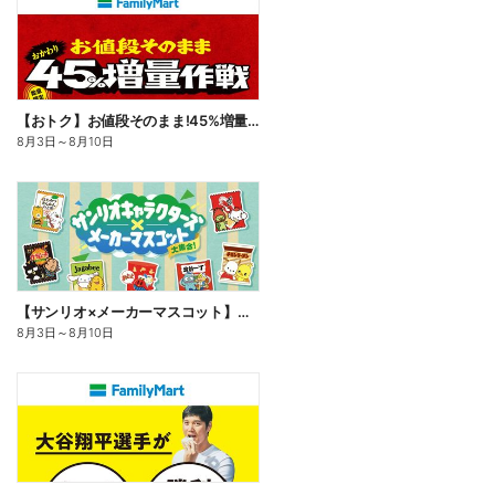
【おトク】お値段そのまま!45%増量作戦!
8月3日
～
8月10日
【サンリオ×メーカーマスコット】オリジナルグッズ貰える!
8月3日
～
8月10日