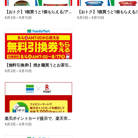
【おトク】1個買うと1個もらえる/アイス
8月3日
～
8月10日
8月3日
～
8月10日
【無料引換券!】焼き麺買うとお茶引換券貰える!
8月3日
～
8月10日
楽天ポイントカード提示で、楽天市場でのお買い物がおトクに!
8月3日
～
8月10日