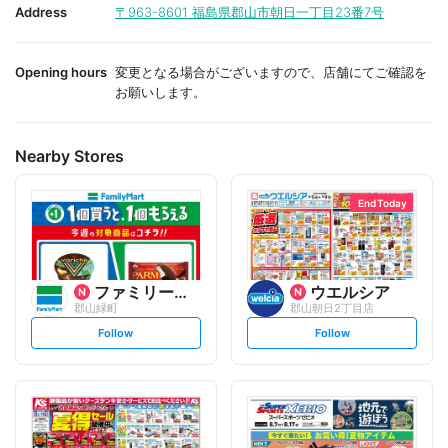
i
i
Address
〒963-8601
福島県郡山市朝日一丁目23番7号
t
t
e
e
Opening hours
変更となる場合がございますので、店舗にてご確認を
お願いします。
Nearby Stores
End Today
ファミリーマート
ウエルシア
郡山緑町
郡山朝日2丁目店
s
s
Follow
Follow
e
e
t
t
f
f
o
o
l
l
l
l
o
o
w
w