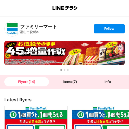
B
r
a
n
ファミリーマート
c
s
Follow
h
e
郡山市役所/S
T
t
o
f
p
o
l
l
o
w
Flyers
(
14
)
Items
(
7
)
Info
Latest flyers