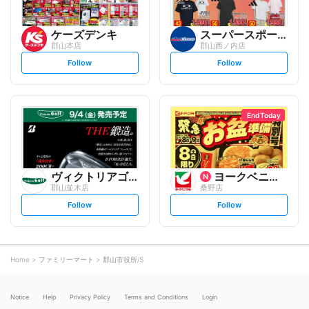
ケーズデンキ
スーパースポーツゼビオ
郡山本店
郡山西ノ内店
s
s
Follow
Follow
e
e
t
t
f
f
o
o
l
l
l
l
o
o
End Today
w
w
ヴィクトリアゴルフ
ヨークベニマル
郡山並木店
桑野店
s
s
Follow
Follow
e
e
t
t
f
f
o
o
l
l
l
l
o
o
Home
ファミリーマート
郡山市役所/S
w
w
Notice
Help
Privacy Policy
Terms and Conditions
Login