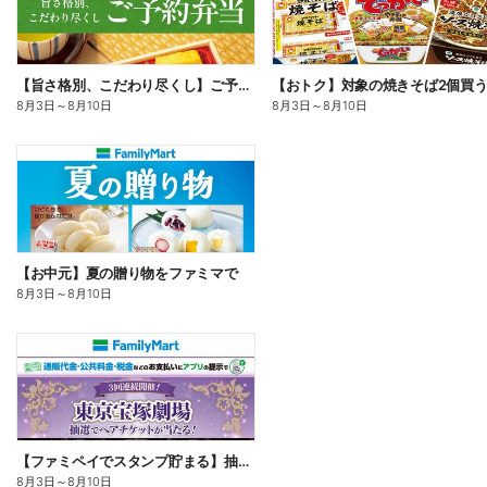
【旨さ格別、こだわり尽くし】ご予約弁当
8月3日
～
8月10日
8月3日
～
8月10日
【お中元】夏の贈り物をファミマで
8月3日
～
8月10日
【ファミペイでスタンプ貯まる】抽選でペアチケットが当たる!
8月3日
～
8月10日