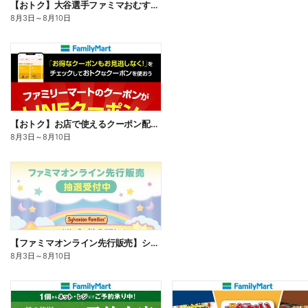
【おトク】大谷選手ファミマおむすび割
8月3日
～
8月10日
【おトク】お店で使えるクーポン配信中
8月3日
～
8月10日
【ファミマオンライン先行販売】シルバニアファミリー
8月3日
～
8月10日