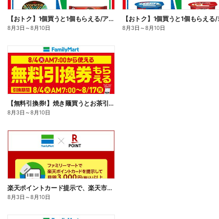
【おトク】1個買うと1個もらえる/アイス
8月3日
～
8月10日
8月3日
～
8月10日
【無料引換券!】焼き麺買うとお茶引換券貰える!
8月3日
～
8月10日
楽天ポイントカード提示で、楽天市場でのお買い物がおトクに!
8月3日
～
8月10日