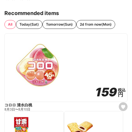
Recommended items
All
Today(Sat)
Tomorrow(Sun)
2d from now(Mon)
159
159
税込
税込
円
円
コロロ 清水白桃
s
8月3日
〜
8月10日
e
t
f
a
v
o