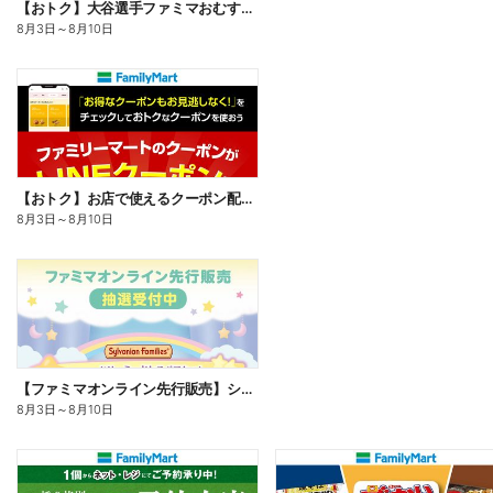
【おトク】大谷選手ファミマおむすび割
8月3日
～
8月10日
【おトク】お店で使えるクーポン配信中
8月3日
～
8月10日
【ファミマオンライン先行販売】シルバニアファミリー
8月3日
～
8月10日