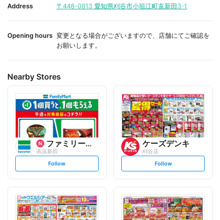
i
i
Address
〒448-0813
愛知県刈谷市小垣江町亥新田3-1
t
t
e
e
Opening hours
変更となる場合がございますので、店舗にてご確認を
お願いします。
Nearby Stores
ファミリーマート
ケーズデンキ
高浜新田
刈谷店
s
s
Follow
Follow
e
e
t
t
f
f
o
o
l
l
l
l
o
o
w
w