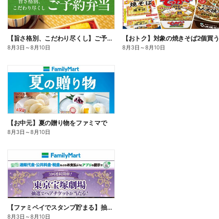
【旨さ格別、こだわり尽くし】ご予約弁当
8月3日
～
8月10日
8月3日
～
8月10日
【お中元】夏の贈り物をファミマで
8月3日
～
8月10日
【ファミペイでスタンプ貯まる】抽選でペアチケットが当たる!
8月3日
～
8月10日