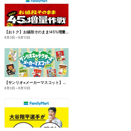
【おトク】お値段そのまま!45%増量作戦!
8月3日
～
8月10日
【サンリオ×メーカーマスコット】オリジナルグッズ貰える!
8月3日
～
8月10日