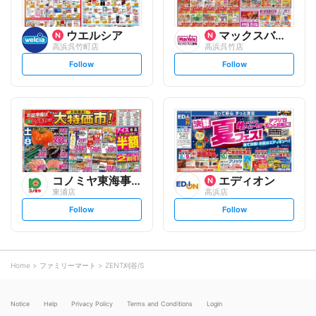
ウエルシア
マックスバリュ
高浜呉竹町店
高浜呉竹店
s
s
Follow
Follow
e
e
t
t
f
f
o
o
l
l
l
l
o
o
w
w
コノミヤ東海事業本部
エディオン
東浦店
高浜店
s
s
Follow
Follow
e
e
t
t
f
f
o
o
l
l
l
l
o
o
Home
ファミリーマート
ZENT刈谷/S
w
w
Notice
Help
Privacy Policy
Terms and Conditions
Login