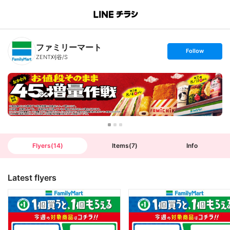
B
r
a
n
ファミリーマート
c
s
Follow
h
e
ZENT刈谷/S
T
t
o
f
p
o
l
l
o
w
Flyers
(
14
)
Items
(
7
)
Info
Latest flyers