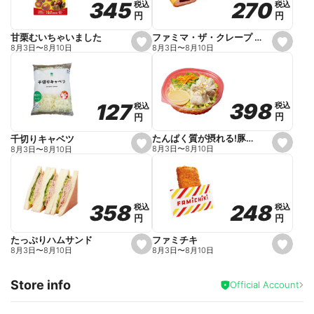
270
270
345
345
税込
税込
税込
税込
r
円
円
円
円
i
t
e
ファミマ・ザ・クレープ 生チョコ
甘栗むいちゃいました
s
s
8月3日
〜
8月10日
8月3日
〜
8月10日
e
e
t
t
f
f
a
a
v
v
o
o
398
398
127
127
税込
税込
税込
税込
r
r
円
円
円
円
i
i
t
t
e
e
たんぱく質が摂れる!豚しゃぶのパスタサラダ
千切りキャベツ
s
s
8月3日
〜
8月10日
8月3日
〜
8月10日
e
e
t
t
f
f
a
a
v
v
o
o
248
248
358
358
税込
税込
税込
税込
r
r
円
円
円
円
i
i
t
t
e
e
ファミチキ
たっぷりハムサンド
s
s
8月3日
〜
8月10日
8月3日
〜
8月10日
e
e
t
t
f
f
Store info
a
a
Official Account
v
v
o
o
r
r