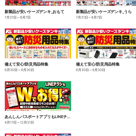
新製品が安いケーズデンキ_おもて
新製品が安いケーズデンキ_うら
7月31日
～
8月7日
7月31日
～
8月7日
備えて安心!防災用品特集
備えて安心!防災用品特集
6月30日
～
9月30日
6月30日
～
9月30日
あんしんパスポートアプリもLINEチラシもWでお得!
4月17日
～
12月31日