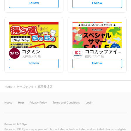
s
s
Follow
Follow
e
e
t
t
f
f
o
o
l
l
l
l
o
o
w
w
コクミン
ココカラファイン
天神新天町店
福岡パルコ店
s
s
Follow
Follow
e
e
t
t
f
f
o
o
l
l
l
l
o
o
Home
ケーズデンキ
福岡長浜店
w
w
Notice
Help
Privacy Policy
Terms and Conditions
Login
Prices in LINE Flyer
Prices in LINE Flyer may appear with tax included or both included and excluded. Products eligible