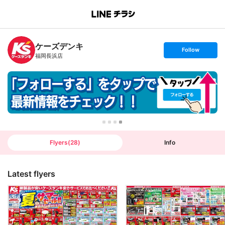
B
r
a
n
ケーズデンキ
c
s
Follow
h
e
福岡長浜店
T
t
o
f
p
o
l
l
o
w
Flyers
(
28
)
Info
Latest flyers