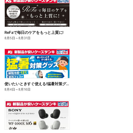
ReFaで毎日のケアをもっと上質に!
8月5日
～
8月31日
使いたいときすぐ使える!猛暑対策グッズ
8月4日
～
8月16日