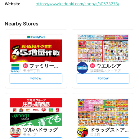
Website
https://www.ksdenki.com/shop/s/s0533278/
Nearby Stores
ファミリーマート
ウエルシア
天神三丁目
福岡舞鶴スクエア店
s
s
Follow
Follow
e
e
t
t
f
f
o
o
l
l
l
l
o
o
w
w
ツルハドラッグ
ドラッグストアモリ
天神北店
長浜店