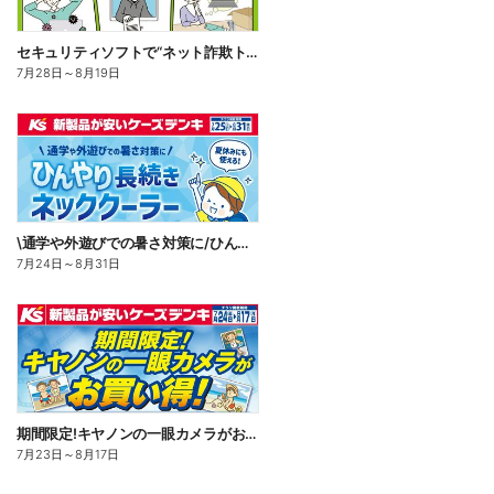
セキュリティソフトで“ネット詐欺トラブル”から守る!
7月28日
～
8月19日
\通学や外遊びでの暑さ対策に/ひんやり長続きネッククーラー
7月24日
～
8月31日
期間限定!キヤノンの一眼カメラがお買い得!
7月23日
～
8月17日