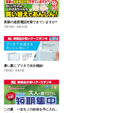
実家の迷惑電話対策できていますか?
7月10日
～
8月20日
暑い夏にブリタで水分補給!
7月8日
～
9月2日
この夏、一生モノの自信を手に入れる。#おとナツキャンペーン