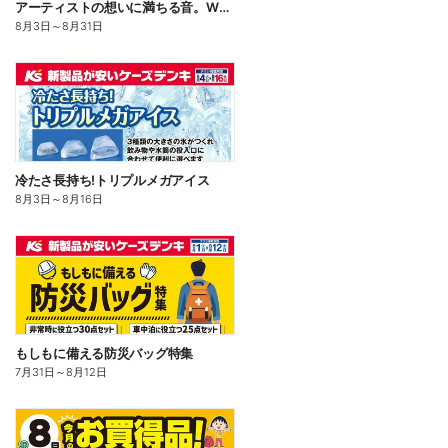
アーティストの想いに満ちる音。WF-1000X M6
8月3日
～
8月31日
冷たさ長持ち!トリプルメガアイス
8月3日
～
8月16日
もしもに備える防災バッグ特集
7月31日
～
8月12日