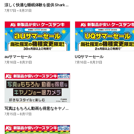
涼しく快適な睡眠体験を提供 Shark TUBOBLADE
7月17日
～
8月31日
auサマーセール
UQサマーセール
7月16日
～
8月31日
7月16日
～
8月31日
写真はもちろん動画も得意なキヤノンの一眼カメラ
7月15日
～
8月17日