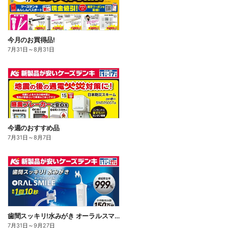
今月のお買得品!
7月31日
～
8月31日
今週のおすすめ品
7月31日
～
8月7日
歯間スッキリ!水みがき オーラルスマイル
7月31日
～
9月27日