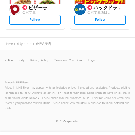
ピザーラ
ハックドラッグ
金沢文庫
金沢文庫西口店
s
s
Follow
Follow
e
e
t
t
f
f
o
o
l
l
l
l
o
o
Home
京急ストア
金沢八景店
w
w
Notice
Help
Privacy Policy
Terms and Conditions
Login
Prices in LINE Flyer
Prices in LINE Flyer may appear with tax included or both included and excluded. Products eligible
for reduced tax (8%) will have an asterisk (＊) next to their price. Some products have prices that in
clude trailing digits below ¥1. These prices may be truncated in LINE Flyer but could still affect you
r total if you purchase multiple items. Please check with the store in question for more detailed pric
e info.
©
LY Corporation