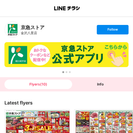
B
r
a
n
京急ストア
c
s
Follow
h
e
金沢八景店
T
t
o
f
p
o
l
l
o
w
Flyers
(
10
)
Info
Latest flyers