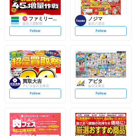
ファミリーマート
ノジマ
金沢八景駅前
金沢八景店
s
s
Follow
Follow
e
e
t
t
f
f
o
o
l
l
l
l
o
o
w
w
買取大吉
アピタ
アピタ金沢文庫店
金沢文庫店
s
s
Follow
Follow
e
e
t
t
f
f
o
o
l
l
l
l
o
o
w
w