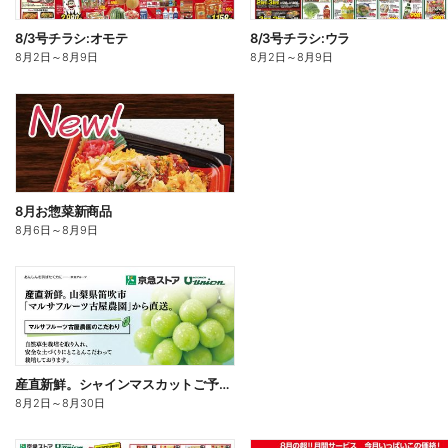
8/3号チラシ:オモテ
8/3号チラシ:ウラ
8月2日
～
8月9日
8月2日
～
8月9日
8月お惣菜新商品
8月6日
～
8月9日
産直新鮮。シャインマスカットご予約承り中
8月2日
～
8月30日