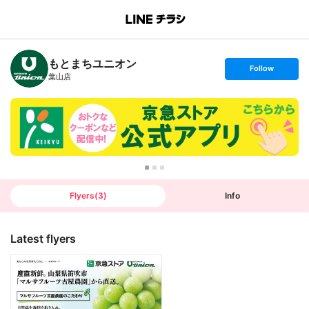
B
r
a
n
もとまちユニオン
c
s
Follow
h
e
葉山店
T
t
o
f
p
o
l
l
o
w
Flyers
(
3
)
Info
Latest flyers