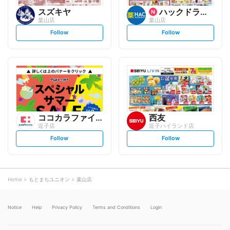
スズキヤ
ハックドラッグ
葉山店
葉山店
s
s
Follow
Follow
e
e
t
t
f
f
o
o
l
l
l
l
o
o
w
w
ココカラファイン
西友
逗子店
逗子ハイランド店
s
s
Follow
Follow
e
e
t
t
f
f
o
o
l
l
l
l
o
o
Home
もとまちユニオン
葉山店
w
w
Notice
Help
Privacy Policy
Terms and Conditions
Login