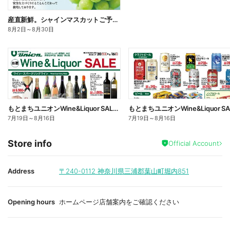
産直新鮮。シャインマスカットご予約承り中
8月2日
～
8月30日
もとまちユニオンWine&Liquor SALE:オモテ
7月19日
～
8月16日
7月19日
～
8月16日
Store info
Official Account
Address
〒240-0112
神奈川県三浦郡葉山町堀内851
Opening hours
ホームページ店舗案内をご確認ください