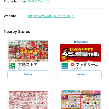
Phone Number
046-875-5155
Website
https://www.keikyu-store.co.jp/
Nearby Stores
京急ストア
ファミリーマート
葉山店
逗子渚橋
s
s
Follow
Follow
e
e
t
t
f
f
o
o
l
l
l
l
o
o
w
w