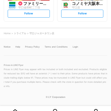
ファミリーマート
コノミヤ大阪本部
守口金田町二丁目
守口店
s
s
Follow
Follow
e
e
t
t
f
f
o
o
l
l
l
l
o
o
Home
トライアル
守口ジャガータウン店
w
w
Notice
Help
Privacy Policy
Terms and Conditions
Login
Prices in LINE Flyer
Prices in LINE Flyer may appear with tax included or both included and excluded. Products eligible
for reduced tax (8%) will have an asterisk (＊) next to their price. Some products have prices that in
clude trailing digits below ¥1. These prices may be truncated in LINE Flyer but could still affect you
r total if you purchase multiple items. Please check with the store in question for more detailed pric
e info.
©
LY Corporation