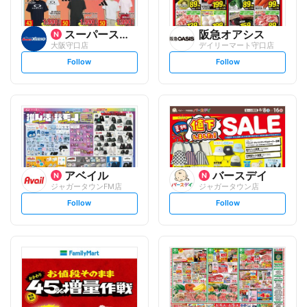
スーパースポーツゼビオ
阪急オアシス
大阪守口店
デイリーマート守口店
s
s
Follow
Follow
e
e
t
t
f
f
o
o
l
l
l
l
o
o
w
w
アベイル
バースデイ
ジャガータウンFM店
ジャガータウン店
s
s
Follow
Follow
e
e
t
t
f
f
o
o
l
l
l
l
o
o
w
w