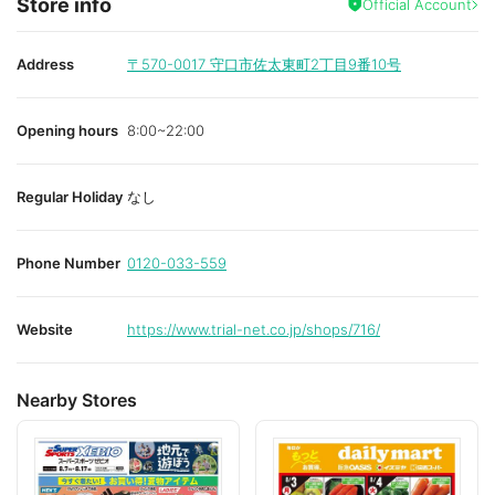
Store info
Official Account
Address
〒570-0017
守口市佐太東町2丁目9番10号
Opening hours
8:00~22:00
Regular Holiday
なし
Phone Number
0120-033-559
Website
https://www.trial-net.co.jp/shops/716/
Nearby Stores