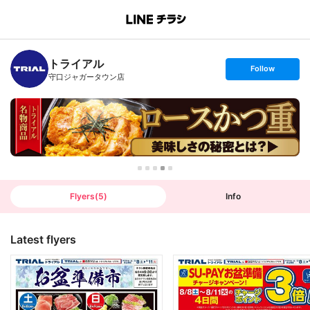
B
r
a
n
トライアル
c
s
Follow
h
e
守口ジャガータウン店
T
t
o
f
p
o
l
l
o
w
Flyers
(
5
)
Info
Latest flyers