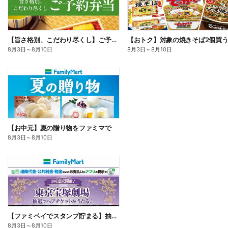
【旨さ格別、こだわり尽くし】ご予約弁当
8月3日
～
8月10日
8月3日
～
8月10日
【お中元】夏の贈り物をファミマで
8月3日
～
8月10日
【ファミペイでスタンプ貯まる】抽選でペアチケットが当たる!
8月3日
～
8月10日