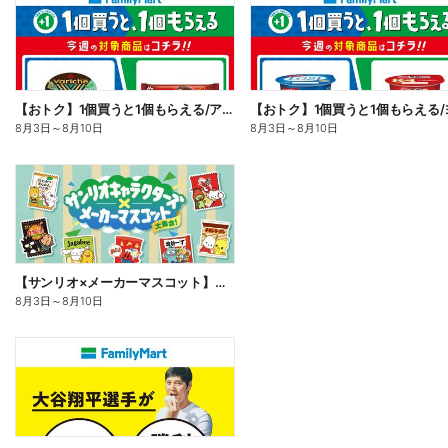
【おトク】1個買うと1個もらえる/アイス
8月3日
～
8月10日
8月3日
～
8月10日
【サンリオ×メーカーマスコット】オリジナルグッズ貰える!
8月3日
～
8月10日