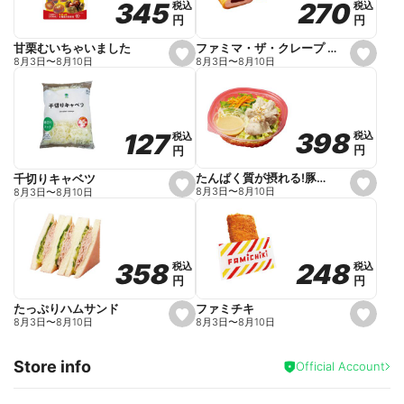
270
270
345
345
税込
税込
税込
税込
r
円
円
円
円
i
t
e
ファミマ・ザ・クレープ 生チョコ
甘栗むいちゃいました
s
s
8月3日
〜
8月10日
8月3日
〜
8月10日
e
e
t
t
f
f
a
a
v
v
o
o
398
398
127
127
税込
税込
税込
税込
r
r
円
円
円
円
i
i
t
t
e
e
たんぱく質が摂れる!豚しゃぶのパスタサラダ
千切りキャベツ
s
s
8月3日
〜
8月10日
8月3日
〜
8月10日
e
e
t
t
f
f
a
a
v
v
o
o
248
248
358
358
税込
税込
税込
税込
r
r
円
円
円
円
i
i
t
t
e
e
ファミチキ
たっぷりハムサンド
s
s
8月3日
〜
8月10日
8月3日
〜
8月10日
e
e
t
t
f
f
Store info
a
a
Official Account
v
v
o
o
r
r