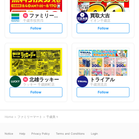
ファミリーマート
買取大吉
千歳市役所/S
イオン千歳店
s
s
Follow
Follow
e
e
t
t
f
f
o
o
l
l
l
l
o
o
w
w
北雄ラッキー
トライアル
ラッキー 千歳錦町店
千歳清流店
s
s
Follow
Follow
e
e
t
t
f
f
o
o
l
l
l
l
o
o
Home
ファミリーマート
千歳美々
w
w
Notice
Help
Privacy Policy
Terms and Conditions
Login