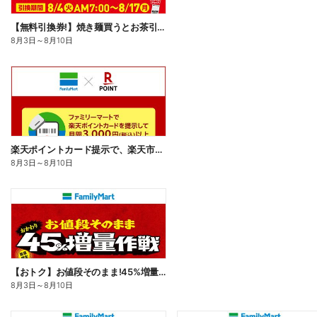
【無料引換券!】焼き麺買うとお茶引換券貰える!
8月3日
～
8月10日
楽天ポイントカード提示で、楽天市場でのお買い物がおトクに!
8月3日
～
8月10日
【おトク】お値段そのまま!45%増量作戦!
8月3日
～
8月10日