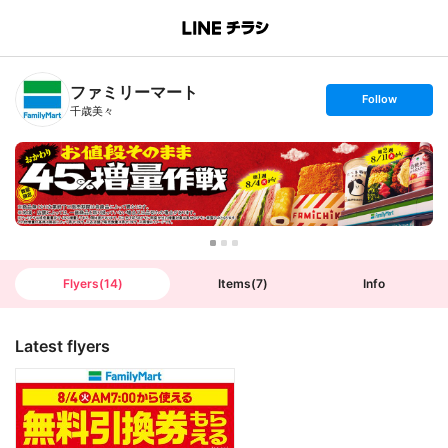
B
r
a
n
ファミリーマート
c
s
Follow
h
e
千歳美々
T
t
o
f
p
o
l
l
o
w
Flyers
(
14
)
Items
(
7
)
Info
Latest flyers