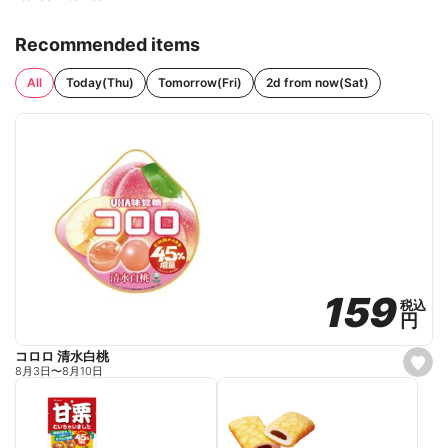
Recommended items
All
Today(Thu)
Tomorrow(Fri)
2d from now(Sat)
159
159
税込
税込
円
円
コロロ 清水白桃
s
8月3日
〜
8月10日
e
t
f
a
v
o