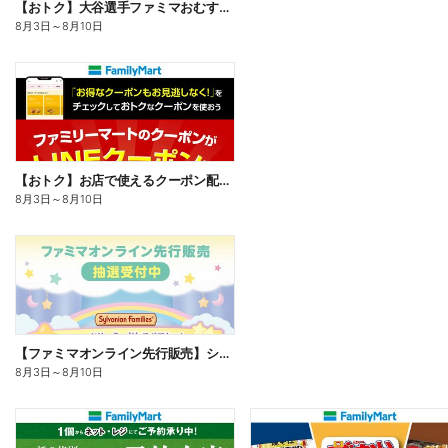
【おトク】大谷選手ファミマおむすび割
8月3日
～
8月10日
【おトク】お店で使えるクーポン配信中
8月3日
～
8月10日
【ファミマオンライン先行販売】シルバニアファミリー
8月3日
～
8月10日