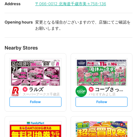
i
i
Address
〒066-0012
北海道千歳市美々758-136
t
t
e
e
Opening hours
変更となる場合がございますので、店舗にてご確認を
お願いします。
Nearby Stores
ラルズ
コープさっぽろ
スーパーアークス千歳店
パセオすみよし店
s
s
Follow
Follow
e
e
t
t
f
f
o
o
l
l
l
l
o
o
w
w