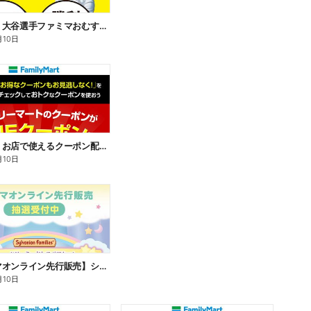
【おトク】大谷選手ファミマおむすび割
月10日
【おトク】お店で使えるクーポン配信中
月10日
【ファミマオンライン先行販売】シルバニアファミリー
月10日