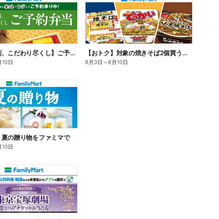
【旨さ格別、こだわり尽くし】ご予約弁当
【おトク】対象の焼きそば2個買うと100円引き!
月10日
8月3日
～
8月10日
】夏の贈り物をファミマで
月10日