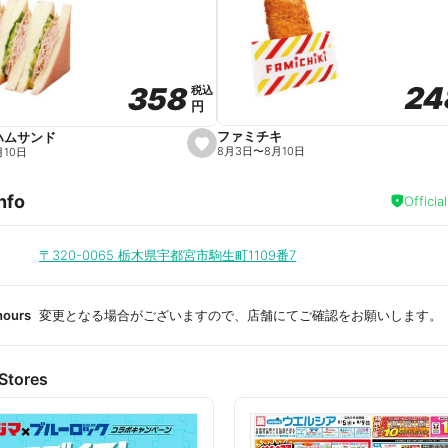
a
v
o
r
i
t
24
24
358
358
e
税込
税込
円
円
ファミチキ
ハムサンド
s
8月3日
〜
8月10日
月10日
e
t
f
nfo
a
Officia
v
o
r
i
〒320-0065
栃木県宇都宮市駒生町1109番7
t
e
hours
変更となる場合がございますので、店舗にてご確認をお願いします。
Stores