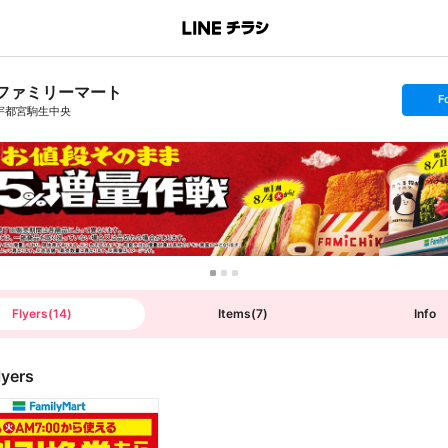
ファミリーマート
s
F
e
宇都宮駒生中央
t
f
o
l
l
o
w
Flyers
(
14
)
Items
(
7
)
Info
lyers