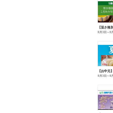
8月3日
～
8
【お中元
8月3日
～
8