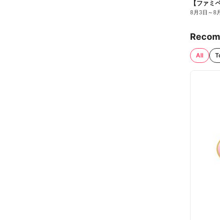
8月3日
～
8
Recom
All
T