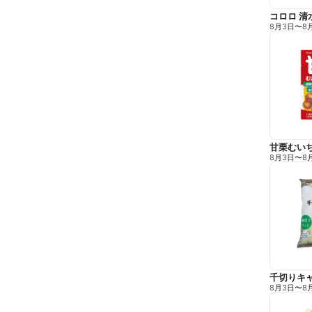
コロロ 清
8月3日
〜
8
甘栗むい
8月3日
〜
8
千切りキ
8月3日
〜
8