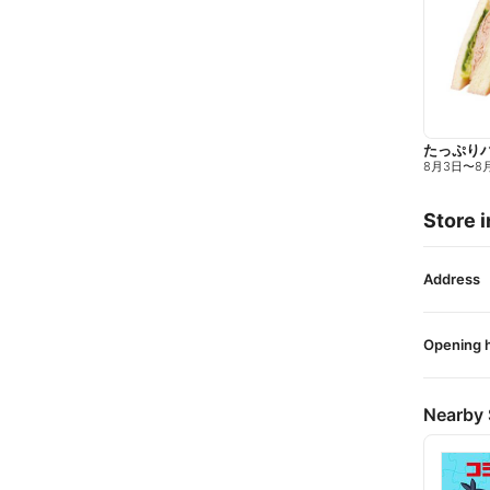
たっぷり
8月3日
〜
8
Store i
Address
Opening 
Nearby 