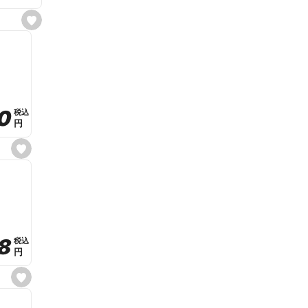
s
e
t
f
a
v
o
r
i
t
0
0
税込
税込
e
円
円
s
e
t
f
a
v
o
r
i
t
8
8
e
税込
税込
円
円
s
e
t
f