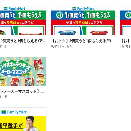
【おトク】1個買うと1個もらえる/アイス
【おトク】1個買うと1個もらえる/ヨーグルト
【おト
月10日
8月3日
～
8月10日
8月3日
【サンリオ×メーカーマスコット】オリジナルグッズ貰える!
月10日