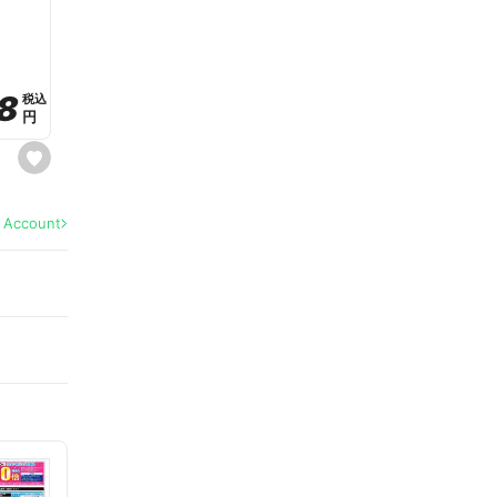
a
v
o
r
i
t
8
8
e
税込
税込
円
円
s
e
t
f
a
l Account
v
o
r
i
t
e