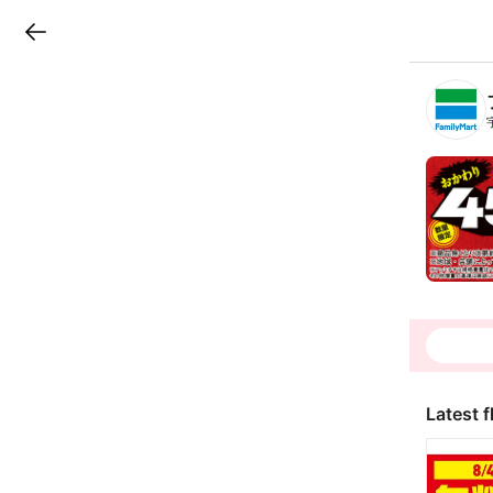
LINEチラシ
B
r
a
n
c
h
T
o
p
Latest f