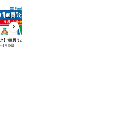
t
x
e
n
ク】1個買うと1個もらえる/麦茶
～
8月10日