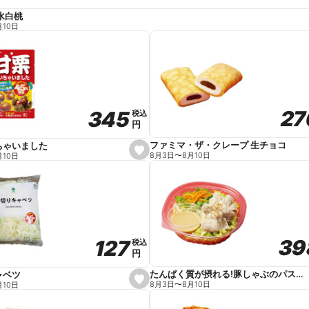
水白桃
月10日
27
27
345
345
税込
税込
円
円
ファミマ・ザ・クレープ 生チョコ
ちゃいました
s
8月3日
〜
8月10日
月10日
e
t
f
a
v
o
r
i
t
39
39
127
127
e
税込
税込
円
円
たんぱく質が摂れる!豚しゃぶのパスタサラダ
ャベツ
s
8月3日
〜
8月10日
月10日
e
t
f