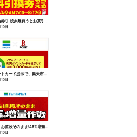
【無料引換券!】焼き麺買うとお茶引換券貰える!
月10日
楽天ポイントカード提示で、楽天市場でのお買い物がおトクに!
月10日
【おトク】お値段そのまま!45%増量作戦!
月10日