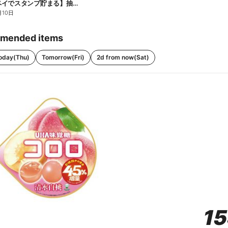
【ファミペイでスタンプ貯まる】抽選でペアチケットが当たる!
月10日
mended items
oday(Thu)
Tomorrow(Fri)
2d from now(Sat)
1
1