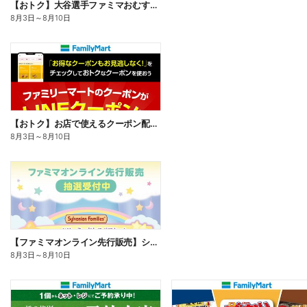
【おトク】大谷選手ファミマおむすび割
8月3日
～
8月10日
【おトク】お店で使えるクーポン配信中
8月3日
～
8月10日
【ファミマオンライン先行販売】シルバニアファミリー
8月3日
～
8月10日