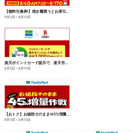
【無料引換券!】焼き麺買うとお茶引換券貰える!
8月3日
～
8月10日
楽天ポイントカード提示で、楽天市場でのお買い物がおトクに!
8月3日
～
8月10日
【おトク】お値段そのまま!45%増量作戦!
8月3日
～
8月10日