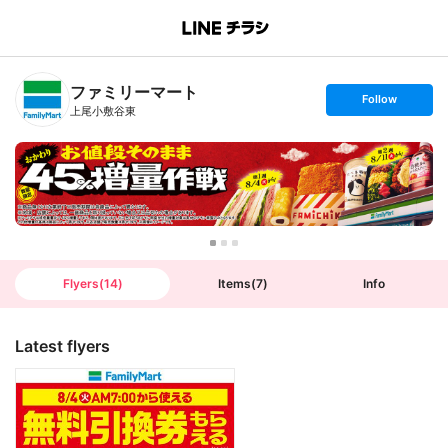
B
r
a
n
ファミリーマート
c
s
Follow
h
e
上尾小敷谷東
T
t
o
f
p
o
l
l
o
w
Flyers
(
14
)
Items
(
7
)
Info
Latest flyers