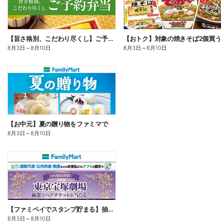
【旨さ格別、こだわり尽くし】ご予約弁当
8月3日
～
8月10日
8月3日
～
8月10日
【お中元】夏の贈り物をファミマで
8月3日
～
8月10日
【ファミペイでスタンプ貯まる】抽選でペアチケットが当たる!
8月3日
～
8月10日