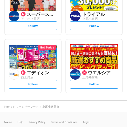
スーパースポーツゼビオ
トライアル
アリオ上尾店
上尾小泉店
s
s
Follow
Follow
e
e
t
t
f
f
o
o
l
l
l
l
o
o
End Today
w
w
エディオン
ウエルシア
西上尾店
上尾弁財店
s
s
Follow
Follow
e
e
t
t
f
f
o
o
l
l
l
l
o
o
Home
ファミリーマート
上尾小敷谷東
w
w
Notice
Help
Privacy Policy
Terms and Conditions
Login