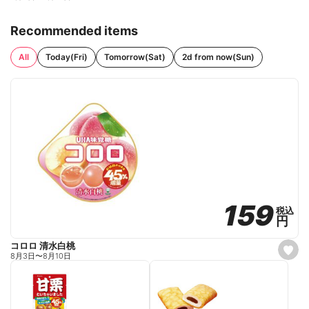
Recommended items
All
Today(Fri)
Tomorrow(Sat)
2d from now(Sun)
159
159
税込
税込
円
円
コロロ 清水白桃
s
8月3日
〜
8月10日
e
t
f
a
v
o