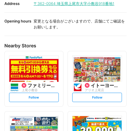
i
i
Address
〒362-0064
埼玉県上尾市大字小敷谷918番地1
t
t
e
e
Opening hours
変更となる場合がございますので、店舗にてご確認を
お願いします。
Nearby Stores
ファミリーマート
イトーヨーカ堂
上尾小敷谷
アリオ上尾店
s
s
Follow
Follow
e
e
t
t
f
f
o
o
l
l
l
l
o
o
w
w