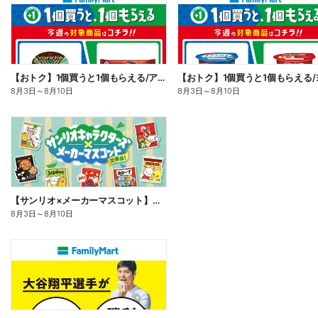
【おトク】1個買うと1個もらえる/アイス
8月3日
～
8月10日
8月3日
～
8月10日
【サンリオ×メーカーマスコット】オリジナルグッズ貰える!
8月3日
～
8月10日