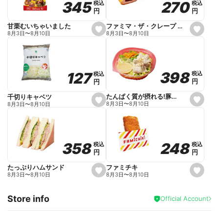
270
270
345
345
税込
税込
税込
税込
r
円
円
円
円
i
t
e
ファミマ・ザ・クレープ 生チョコ
甘栗むいちゃいました
s
s
8月3日
〜
8月10日
8月3日
〜
8月10日
e
e
t
t
f
f
a
a
v
v
o
o
398
398
127
127
税込
税込
税込
税込
r
r
円
円
円
円
i
i
t
t
e
e
たんぱく質が摂れる!豚しゃぶのパスタサラダ
千切りキャベツ
s
s
8月3日
〜
8月10日
8月3日
〜
8月10日
e
e
t
t
f
f
a
a
v
v
o
o
248
248
358
358
税込
税込
税込
税込
r
r
円
円
円
円
i
i
t
t
e
e
ファミチキ
たっぷりハムサンド
s
s
8月3日
〜
8月10日
8月3日
〜
8月10日
e
e
t
t
f
f
Store info
a
a
Official Account
v
v
o
o
r
r