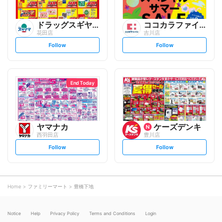
ドラッグスギヤマ
ココカラファイン
花田店
吉川店
s
s
Follow
Follow
e
e
t
t
f
f
o
o
l
l
l
l
o
o
End Today
w
w
ヤマナカ
ケーズデンキ
西羽田店
豊川店
s
s
Follow
Follow
e
e
t
t
f
f
o
o
l
l
l
l
o
o
Home
ファミリーマート
豊橋下地
w
w
Notice
Help
Privacy Policy
Terms and Conditions
Login