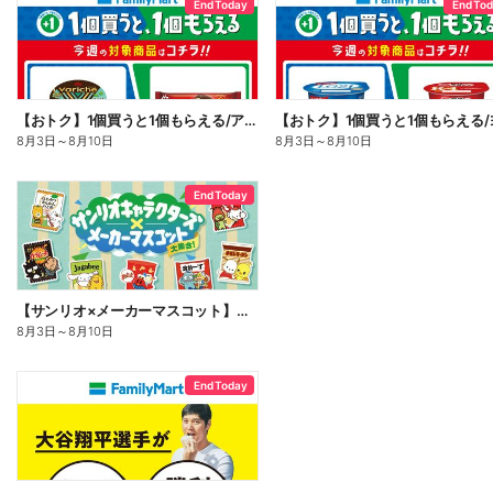
End Today
End To
【おトク】1個買うと1個もらえる/アイス
8月3日
～
8月10日
8月3日
～
8月10日
End Today
【サンリオ×メーカーマスコット】オリジナルグッズ貰える!
8月3日
～
8月10日
End Today