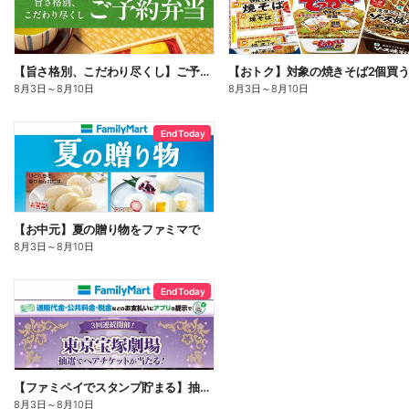
【旨さ格別、こだわり尽くし】ご予約弁当
8月3日
～
8月10日
8月3日
～
8月10日
End Today
【お中元】夏の贈り物をファミマで
8月3日
～
8月10日
End Today
【ファミペイでスタンプ貯まる】抽選でペアチケットが当たる!
8月3日
～
8月10日