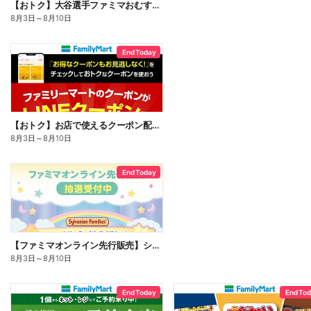
【おトク】大谷選手ファミマおむすび割
8月3日
～
8月10日
End Today
【おトク】お店で使えるクーポン配信中
8月3日
～
8月10日
End Today
【ファミマオンライン先行販売】シルバニアファミリー
8月3日
～
8月10日
End Today
End To