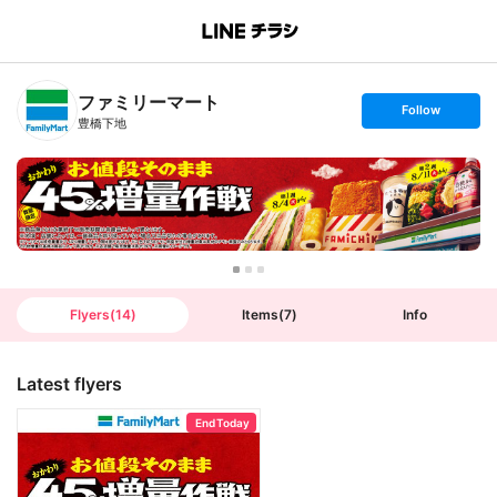
B
r
a
n
ファミリーマート
c
s
Follow
h
e
豊橋下地
T
t
o
f
p
o
l
l
o
w
Flyers
(
14
)
Items
(
7
)
Info
Latest flyers
End Today