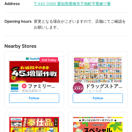
i
i
Address
〒440-0086
愛知県豊橋市下地町字豊麻17番
t
t
e
e
Opening hours
変更となる場合がございますので、店舗にてご確認を
お願いします。
Nearby Stores
End Today
ファミリーマート
ドラッグストアコスモス
豊橋瓜郷前川
こもぐち店
s
s
Follow
Follow
e
e
t
t
f
f
o
o
l
l
l
l
o
o
w
w