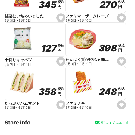
270
270
345
345
税込
税込
税込
税込
r
円
円
円
円
i
t
e
ファミマ・ザ・クレープ 生チョコ
甘栗むいちゃいました
s
s
8月3日
〜
8月10日
8月3日
〜
8月10日
e
e
t
t
f
f
a
a
v
v
o
o
398
398
127
127
税込
税込
税込
税込
r
r
円
円
円
円
i
i
t
t
e
e
たんぱく質が摂れる!豚しゃぶのパスタサラダ
千切りキャベツ
s
s
8月3日
〜
8月10日
8月3日
〜
8月10日
e
e
t
t
f
f
a
a
v
v
o
o
248
248
358
358
税込
税込
税込
税込
r
r
円
円
円
円
i
i
t
t
e
e
ファミチキ
たっぷりハムサンド
s
s
8月3日
〜
8月10日
8月3日
〜
8月10日
e
e
t
t
f
f
Store info
a
a
Official Account
v
v
o
o
r
r