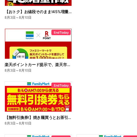
【おトク】お値段そのまま!45%増量作戦!
8月3日
～
8月10日
End Today
楽天ポイントカード提示で、楽天市場でのお買い物がおトクに!
8月3日
～
8月10日
End Today
【無料引換券!】焼き麺買うとお茶引換券貰える!
8月3日
～
8月10日