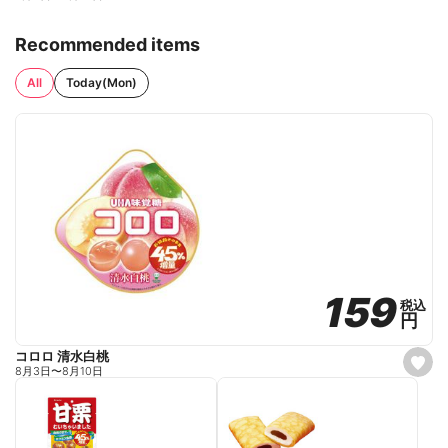
Recommended items
All
Today(Mon)
159
159
税込
税込
円
円
コロロ 清水白桃
s
8月3日
〜
8月10日
e
t
f
a
v
o