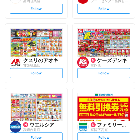
富岡甘楽店
フードセンター富岡甘楽店
s
s
Follow
Follow
e
e
t
t
f
f
o
o
l
l
l
l
o
o
w
w
クスリのアオキ
ケーズデンキ
甘楽福島店
富岡店
s
s
Follow
Follow
e
e
t
t
f
f
o
o
l
l
l
l
o
o
w
w
ウエルシア
ファミリーマート
高崎吉井店
富岡下高尾
s
s
Follow
Follow