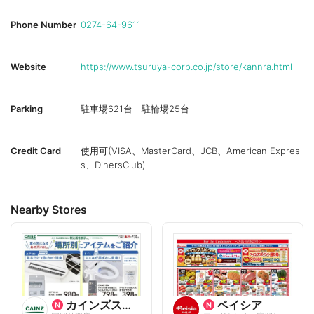
Phone Number
0274-64-9611
Website
https://www.tsuruya-corp.co.jp/store/kannra.html
Parking
駐車場621台 駐輪場25台
Credit Card
使用可(VISA、MasterCard、JCB、American Expres
s、DinersClub)
Nearby Stores
カインズスーパーセンター
ベイシア