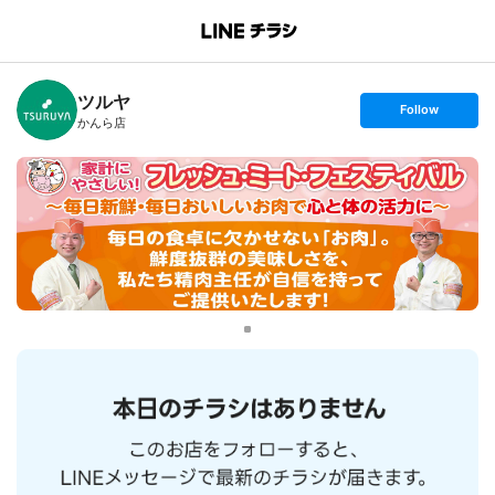
B
r
a
n
ツルヤ
c
s
Follow
h
e
かんら店
T
t
o
f
p
o
l
l
o
w