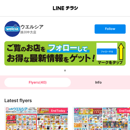
B
r
a
n
ウエルシア
c
s
Follow
h
e
掛川中方店
T
t
o
f
p
o
l
l
o
w
Flyers
(
40
)
Info
Latest flyers
End Today
End To