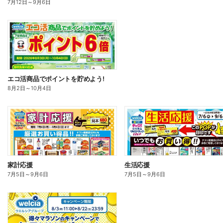
7月12日
～
9月6日
エコ活商品でポイントを貯めよう!
8月2日
～
10月4日
家計応援
生活応援
7月5日
～
9月6日
7月5日
～
9月6日