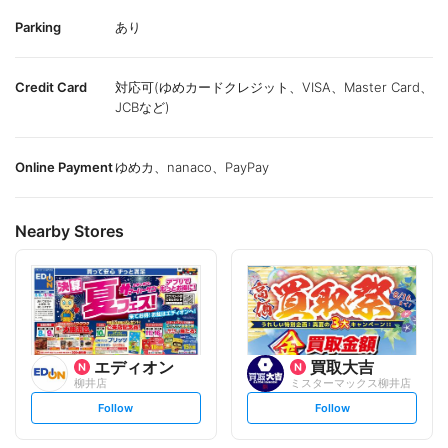
Parking
あり
Credit Card
対応可(ゆめカードクレジット、VISA、Master Card、
JCBなど)
Online Payment
ゆめカ、nanaco、PayPay
Nearby Stores
エディオン
買取大吉
柳井店
ミスターマックス柳井店
s
s
Follow
Follow
e
e
t
t
f
f