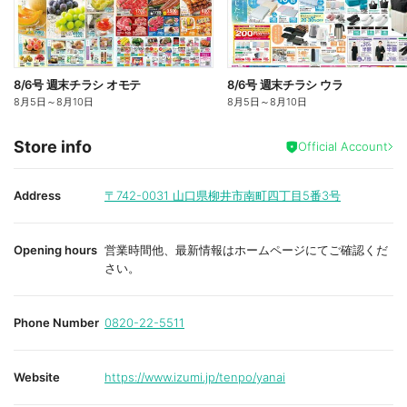
8/6号 週末チラシ オモテ
8/6号 週末チラシ ウラ
8月5日
～
8月10日
8月5日
～
8月10日
Store info
Official Account
Address
〒742-0031
山口県柳井市南町四丁目5番3号
Opening hours
営業時間他、最新情報はホームページにてご確認くだ
さい。
Phone Number
0820-22-5511
Website
https://www.izumi.jp/tenpo/yanai