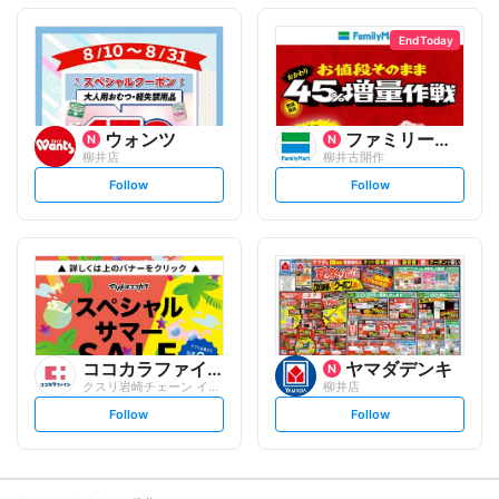
o
o
l
l
l
l
o
o
End Today
w
w
ウォンツ
ファミリーマート
柳井店
柳井古開作
s
s
Follow
Follow
e
e
t
t
f
f
o
o
l
l
l
l
o
o
w
w
ココカラファイン
ヤマダデンキ
クスリ岩崎チェーン イオン柳井店
柳井店
s
s
Follow
Follow
e
e
t
t
f
f
o
o
l
l
l
l
o
o