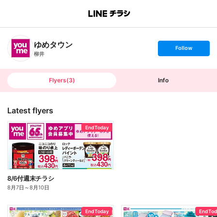
B
r
a
n
ゆめタウン
c
s
Follow
h
e
柳井
T
t
o
f
p
o
l
l
Flyers
(
3
)
Info
o
w
Latest flyers
End Today
8/6付週末チラシ
8月7日
～
8月10日
End Today
End To