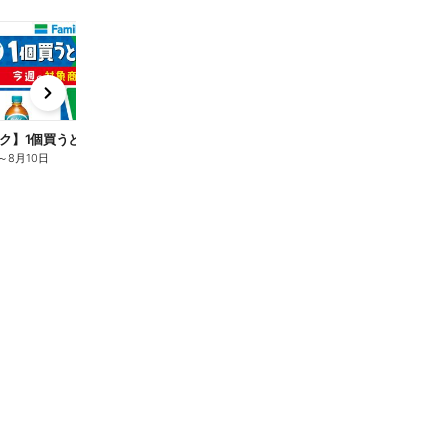
t
x
e
n
ク】1個買うと1個もらえる/麦茶
～
8月10日