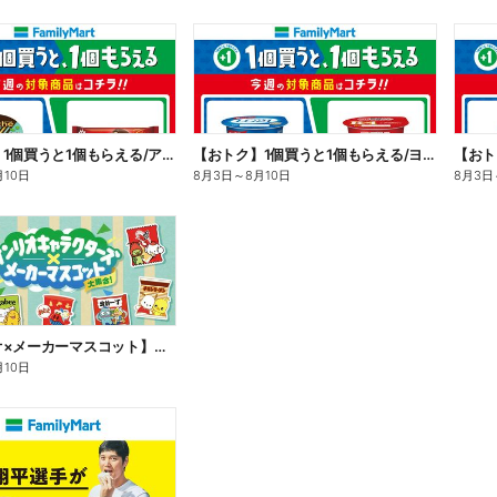
【おトク】1個買うと1個もらえる/アイス
【おトク】1個買うと1個もらえる/ヨーグルト
【おト
月10日
8月3日
～
8月10日
8月3日
【サンリオ×メーカーマスコット】オリジナルグッズ貰える!
月10日