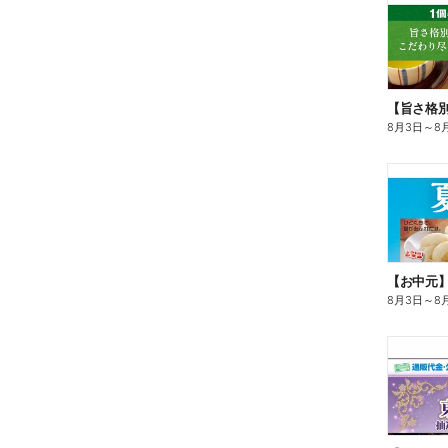
8月3日
～
8
【お中元
8月3日
～
8