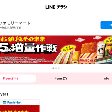
ファミリーマート
s
F
e
小倉北三萩野1丁目
t
f
o
l
l
o
w
Flyers
(
14
)
Items
(
7
)
Info
lyers