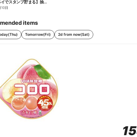
【ファミペイでスタンプ貯まる】抽選でペアチケットが当たる!
月10日
mended items
oday(Thu)
Tomorrow(Fri)
2d from now(Sat)
1
1