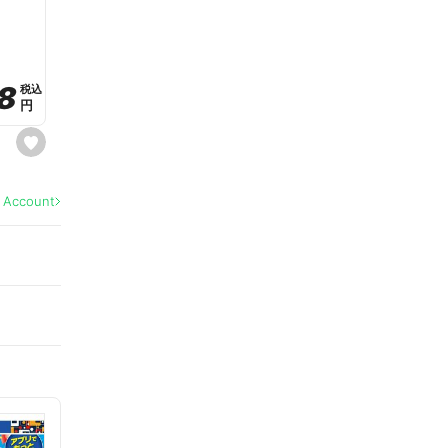
a
v
o
r
i
t
8
8
e
税込
税込
円
円
s
e
t
f
a
l Account
v
o
r
i
t
e