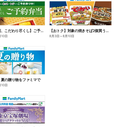
【旨さ格別、こだわり尽くし】ご予約弁当
【おトク】対象の焼きそば2個買うと100円引き!
月10日
8月3日
～
8月10日
】夏の贈り物をファミマで
月10日