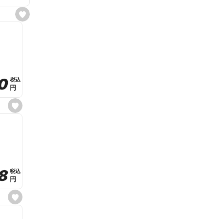
s
e
t
f
a
v
o
r
i
t
0
0
税込
税込
e
円
円
s
e
t
f
a
v
o
r
i
t
8
8
e
税込
税込
円
円
s
e
t
f