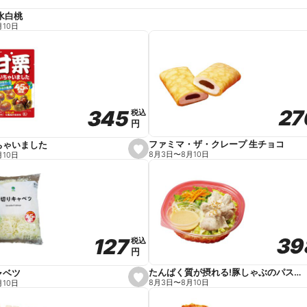
水白桃
月10日
27
27
345
345
税込
税込
円
円
ファミマ・ザ・クレープ 生チョコ
ちゃいました
s
8月3日
〜
8月10日
月10日
e
t
f
a
v
o
r
i
t
39
39
127
127
e
税込
税込
円
円
たんぱく質が摂れる!豚しゃぶのパスタサラダ
ャベツ
s
8月3日
〜
8月10日
月10日
e
t
f