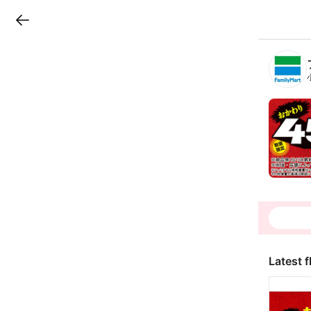
LINEチラシ
B
r
a
n
c
h
T
o
p
Latest f