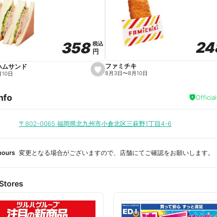
a
v
o
r
i
t
24
24
358
358
e
税込
税込
円
円
ファミチキ
ハムサンド
s
8月3日
〜
8月10日
月10日
e
t
f
nfo
a
Officia
v
o
r
i
〒802-0065
福岡県北九州市小倉北区三萩野1丁目4-6
t
e
hours
変更となる場合がございますので、店舗にてご確認をお願いします。
Stores