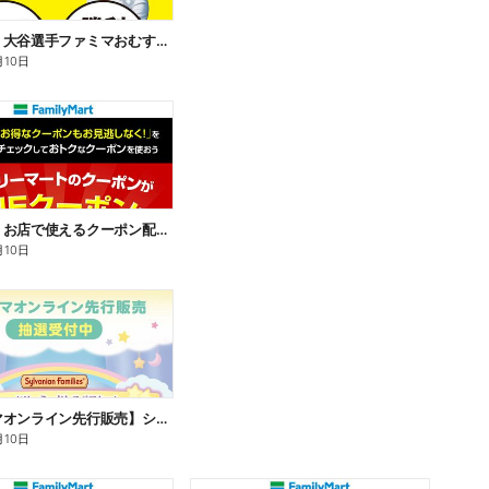
【おトク】大谷選手ファミマおむすび割
月10日
【おトク】お店で使えるクーポン配信中
月10日
【ファミマオンライン先行販売】シルバニアファミリー
月10日