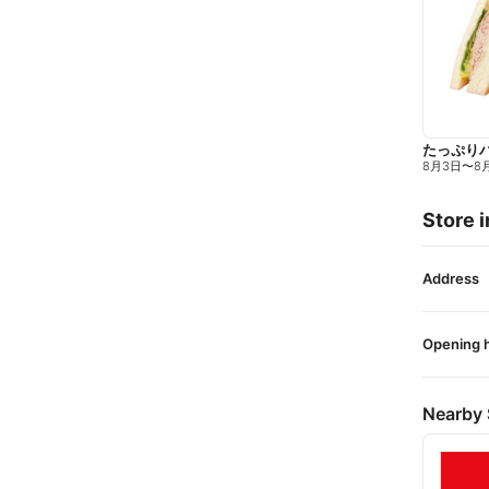
たっぷり
8月3日
〜
8
Store i
Address
Opening 
Nearby 