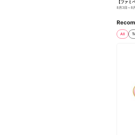
8月3日
～
8
Recom
All
T