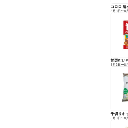
コロロ 清
8月3日
〜
8
甘栗むい
8月3日
〜
8
千切りキ
8月3日
〜
8