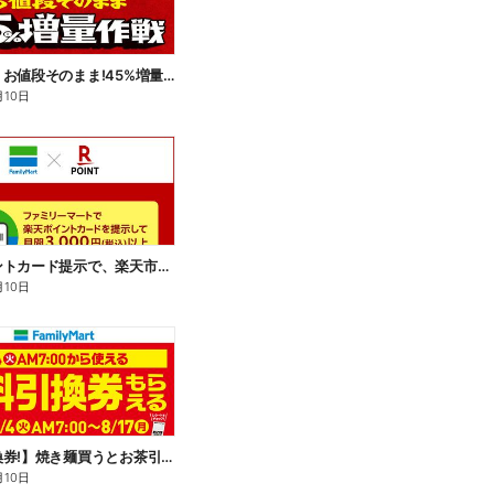
【おトク】お値段そのまま!45%増量作戦!
月10日
楽天ポイントカード提示で、楽天市場でのお買い物がおトクに!
月10日
【無料引換券!】焼き麺買うとお茶引換券貰える!
月10日