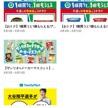
【おトク】1個買うと1個もらえる/アイス
8月3日
～
8月10日
8月3日
～
8月10日
【サンリオ×メーカーマスコット】オリジナルグッズ貰える!
8月3日
～
8月10日