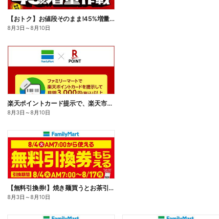
【おトク】お値段そのまま!45%増量作戦!
8月3日
～
8月10日
楽天ポイントカード提示で、楽天市場でのお買い物がおトクに!
8月3日
～
8月10日
【無料引換券!】焼き麺買うとお茶引換券貰える!
8月3日
～
8月10日