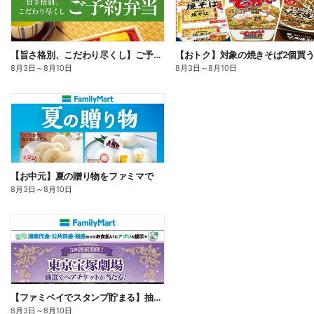
【旨さ格別、こだわり尽くし】ご予約弁当
8月3日
～
8月10日
8月3日
～
8月10日
【お中元】夏の贈り物をファミマで
8月3日
～
8月10日
【ファミペイでスタンプ貯まる】抽選でペアチケットが当たる!
8月3日
～
8月10日