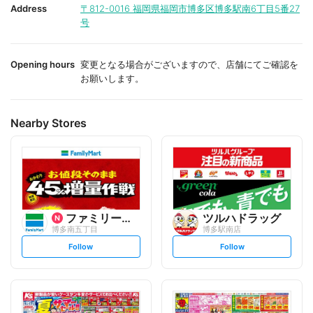
i
i
Address
〒812-0016
福岡県福岡市博多区博多駅南6丁目5番27
t
t
号
e
e
Opening hours
変更となる場合がございますので、店舗にてご確認を
お願いします。
Nearby Stores
ファミリーマート
ツルハドラッグ
博多南五丁目
博多駅南店
s
s
Follow
Follow
e
e
t
t
f
f
o
o
l
l
l
l
o
o
w
w