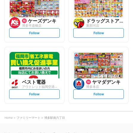
ケーズデンキ
ドラッグストアモリ
博多半道橋店
東那珂店
s
s
Follow
Follow
e
e
t
t
f
f
o
o
l
l
l
l
o
o
w
w
ベスト電器
ヤマダデンキ
アウトレット福岡空港南店
博多本店
s
s
Follow
Follow
e
e
t
t
f
f
o
o
l
l
l
l
o
o
Home
ファミリーマート
博多駅南六丁目
w
w