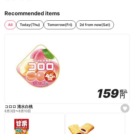
Recommended items
All
Today(Thu)
Tomorrow(Fri)
2d from now(Sat)
159
159
税込
税込
円
円
コロロ 清水白桃
s
8月3日
〜
8月10日
e
t
f
a
v
o