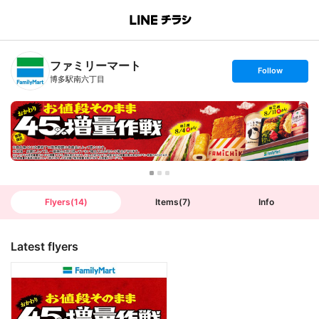
B
r
a
n
ファミリーマート
c
s
Follow
h
e
博多駅南六丁目
T
t
o
f
p
o
l
l
o
w
Flyers
(
14
)
Items
(
7
)
Info
Latest flyers