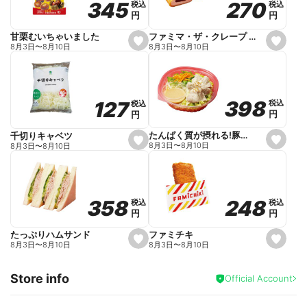
270
270
345
345
税込
税込
税込
税込
r
円
円
円
円
i
t
e
ファミマ・ザ・クレープ 生チョコ
甘栗むいちゃいました
s
s
8月3日
〜
8月10日
8月3日
〜
8月10日
e
e
t
t
f
f
a
a
v
v
o
o
398
398
127
127
税込
税込
税込
税込
r
r
円
円
円
円
i
i
t
t
e
e
たんぱく質が摂れる!豚しゃぶのパスタサラダ
千切りキャベツ
s
s
8月3日
〜
8月10日
8月3日
〜
8月10日
e
e
t
t
f
f
a
a
v
v
o
o
248
248
358
358
税込
税込
税込
税込
r
r
円
円
円
円
i
i
t
t
e
e
ファミチキ
たっぷりハムサンド
s
s
8月3日
〜
8月10日
8月3日
〜
8月10日
e
e
t
t
f
f
Store info
a
a
Official Account
v
v
o
o
r
r