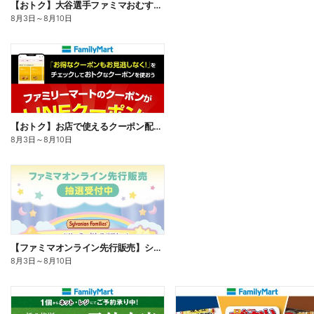
【おトク】大谷選手ファミマおむすび割
8月3日
～
8月10日
【おトク】お店で使えるクーポン配信中
8月3日
～
8月10日
【ファミマオンライン先行販売】シルバニアファミリー
8月3日
～
8月10日